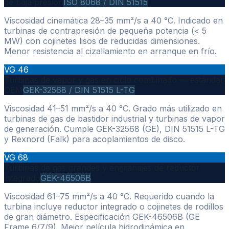
de baja presión
ISO 8068 / DIN 51515
Viscosidad cinemática 28–35 mm²/s a 40 °C. Indicado en
turbinas de contrapresión de pequeña potencia (< 5
MW) con cojinetes lisos de reducidas dimensiones.
Menor resistencia al cizallamiento en arranque en frío.
VG 46
Turbinas de vapor y gas en ciclo combinado — estándar
OEM
GEK-32568 / DIN 51515 L-TG
Viscosidad 41–51 mm²/s a 40 °C. Grado más utilizado en
turbinas de gas de bastidor industrial y turbinas de vapor
de generación. Cumple GEK-32568 (GE), DIN 51515 L-TG
y Rexnord (Falk) para acoplamientos de disco.
VG 68
Turbinas de gas grandes y engranajes de reductor
integrado
GEK-46506B
Viscosidad 61–75 mm²/s a 40 °C. Requerido cuando la
turbina incluye reductor integrado o cojinetes de rodillos
de gran diámetro. Especificación GEK-46506B (GE
Frame 6/7/9). Mejor película hidrodinámica en