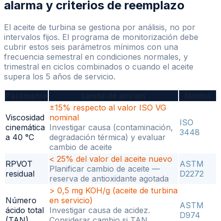
alarma y criterios de reemplazo
El aceite de turbina se gestiona por análisis, no por
intervalos fijos. El programa de monitorización debe
cubrir estos seis parámetros mínimos con una
frecuencia semestral en condiciones normales, y
trimestral en ciclos combinados o cuando el aceite
supera los 5 años de servicio.
Parámetro
Límite de acción
Norma
±15% respecto al valor ISO VG
Viscosidad
nominal
ISO
cinemática
Investigar causa (contaminación,
3448
a 40 °C
degradación térmica) y evaluar
cambio de aceite
< 25% del valor del aceite nuevo
RPVOT
ASTM
Planificar cambio de aceite —
residual
D2272
reserva de antioxidante agotada
> 0,5 mg KOH/g (aceite de turbina
Número
en servicio)
ASTM
ácido total
Investigar causa de acidez.
D974
(TAN)
Considerar cambio si TAN