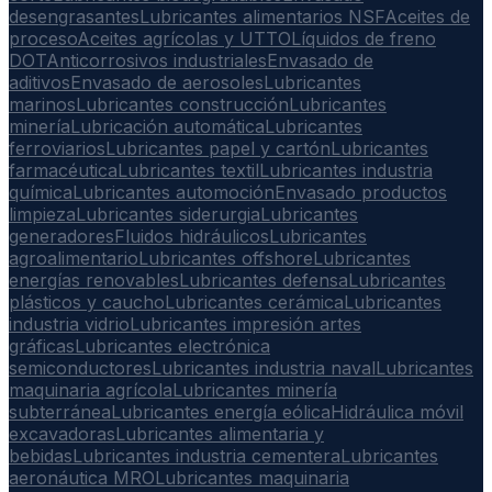
desengrasantes
Lubricantes alimentarios NSF
Aceites de
proceso
Aceites agrícolas y UTTO
Líquidos de freno
DOT
Anticorrosivos industriales
Envasado de
aditivos
Envasado de aerosoles
Lubricantes
marinos
Lubricantes construcción
Lubricantes
minería
Lubricación automática
Lubricantes
ferroviarios
Lubricantes papel y cartón
Lubricantes
farmacéutica
Lubricantes textil
Lubricantes industria
química
Lubricantes automoción
Envasado productos
limpieza
Lubricantes siderurgia
Lubricantes
generadores
Fluidos hidráulicos
Lubricantes
agroalimentario
Lubricantes offshore
Lubricantes
energías renovables
Lubricantes defensa
Lubricantes
plásticos y caucho
Lubricantes cerámica
Lubricantes
industria vidrio
Lubricantes impresión artes
gráficas
Lubricantes electrónica
semiconductores
Lubricantes industria naval
Lubricantes
maquinaria agrícola
Lubricantes minería
subterránea
Lubricantes energía eólica
Hidráulica móvil
excavadoras
Lubricantes alimentaria y
bebidas
Lubricantes industria cementera
Lubricantes
aeronáutica MRO
Lubricantes maquinaria