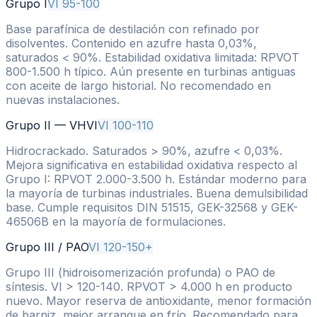
Grupo I
VI 95-100
Base parafínica de destilación con refinado por
disolventes. Contenido en azufre hasta 0,03%,
saturados < 90%. Estabilidad oxidativa limitada: RPVOT
800-1.500 h típico. Aún presente en turbinas antiguas
con aceite de largo historial. No recomendado en
nuevas instalaciones.
Grupo II — VHVI
VI 100-110
Hidrocrackado. Saturados > 90%, azufre < 0,03%.
Mejora significativa en estabilidad oxidativa respecto al
Grupo I: RPVOT 2.000-3.500 h. Estándar moderno para
la mayoría de turbinas industriales. Buena demulsibilidad
base. Cumple requisitos DIN 51515, GEK-32568 y GEK-
46506B en la mayoría de formulaciones.
Grupo III / PAO
VI 120-150+
Grupo III (hidroisomerización profunda) o PAO de
síntesis. VI > 120-140. RPVOT > 4.000 h en producto
nuevo. Mayor reserva de antioxidante, menor formación
de barniz, mejor arranque en frío. Recomendado para