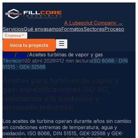
A Lubesolut Company →
Servicios
Qué envasamos
Formatos
Sectores
Proceso
Empresa
Inicia tu proyecto
Inicio
/
Blog
/
Aceites turbinas de vapor y gas
Técnico
20 abril 2026
12 min lectura
ISO 8068 · DIN
51515 · GEK-32568
Aceites para turbinas de vapor y
gas: especificaciones ISO VG,
resistencia a la oxidación y
envasado industrial
Los aceites de turbina operan durante años sin cambio
en condiciones extremas de temperatura, agua y
oxidación. ISO 8068, DIN 51515, GEK-32568 y GEK-