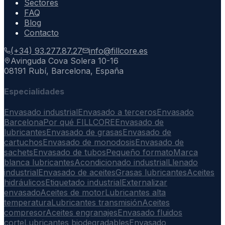
Sectores
FAQ
Blog
Contacto
(+34) 93.277.87.27
info@fillcore.es
Avinguda Cova Solera 10-16
08191 Rubí, Barcelona, España
Especialidades
Envasado industrial
Envasado a terceros
Envasado
Barcelona
Por qué FILLCORE
Envasado de
lubricantes
Envasado de grasas
Envasado de
cartuchos
Envasado de monodosis
Envasado de
sachets
Envasado de tubos
Pequeño formato
Marca
blanca lubricantes
Acondicionado industrial
Llenado
industrial
Envasado de aceites
Grasas lubricantes
Aceites
hidráulicos
Etiquetado industrial
Externalizar
envasado
Aceites de motor
Lubricantes alta
temperatura
Lubricantes transmisión
Aceites
compresor
Aceites engranajes
Envasado fluidos
corte
Lubricantes biodegradables
Envasado