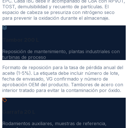
EPC. Cada IBC debe ir acompañado de CoA con RPVOT,
TOST, demulsibilidad y recuento de partículas. El
espacio de cabeza se presuriza con nitrógeno seco
para prevenir la oxidación durante el almacenaje.
Tambor 200 L
Reposición de mantenimiento, plantas industriales con
turbinas de proceso
Formato de reposición para la tasa de pérdida anual del
aceite (1-5%). La etiqueta debe incluir número de lote,
fecha de envasado, VG confirmado y número de
aprobación OEM del producto. Tambores de acero con
interior tratado para evitar la contaminación por óxido.
Garrafa 20 L
Rodamientos auxiliares, muestras de referencia,