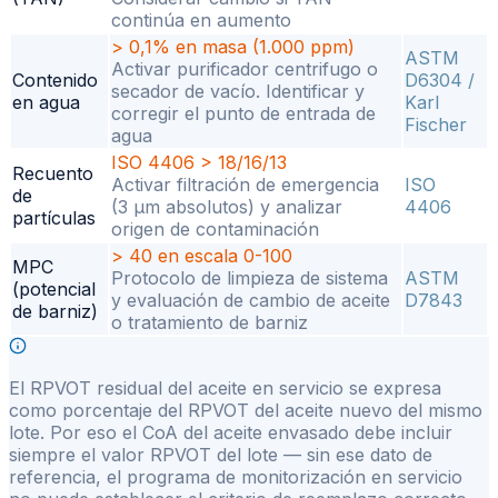
continúa en aumento
> 0,1% en masa (1.000 ppm)
ASTM
Activar purificador centrifugo o
Contenido
D6304 /
secador de vacío. Identificar y
en agua
Karl
corregir el punto de entrada de
Fischer
agua
ISO 4406 > 18/16/13
Recuento
Activar filtración de emergencia
ISO
de
(3 µm absolutos) y analizar
4406
partículas
origen de contaminación
> 40 en escala 0-100
MPC
Protocolo de limpieza de sistema
ASTM
(potencial
y evaluación de cambio de aceite
D7843
de barniz)
o tratamiento de barniz
El RPVOT residual del aceite en servicio se expresa
como porcentaje del RPVOT del aceite nuevo del mismo
lote. Por eso el CoA del aceite envasado debe incluir
siempre el valor RPVOT del lote — sin ese dato de
referencia, el programa de monitorización en servicio