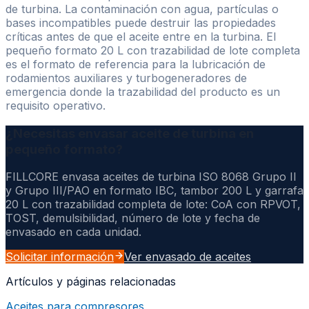
de turbina. La contaminación con agua, partículas o
bases incompatibles puede destruir las propiedades
críticas antes de que el aceite entre en la turbina. El
pequeño formato 20 L con trazabilidad de lote completa
es el formato de referencia para la lubricación de
rodamientos auxiliares y turbogeneradores de
emergencia donde la trazabilidad del producto es un
requisito operativo.
¿Necesitas envasar aceite de turbina en
pequeño formato?
FILLCORE envasa aceites de turbina ISO 8068 Grupo II
y Grupo III/PAO en formato IBC, tambor 200 L y garrafa
20 L con trazabilidad completa de lote: CoA con RPVOT,
TOST, demulsibilidad, número de lote y fecha de
envasado en cada unidad.
Solicitar información
Ver envasado de aceites
Artículos y páginas relacionadas
Aceites para compresores