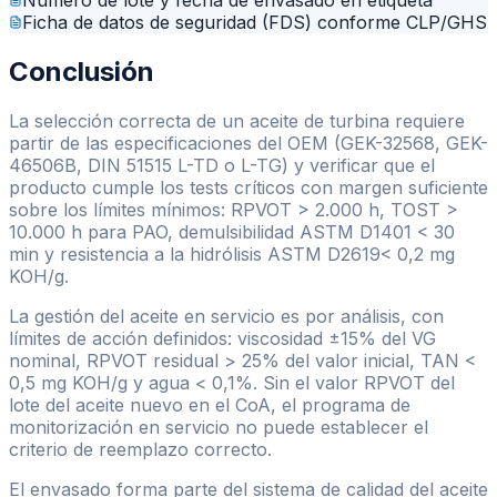
Número de lote y fecha de envasado en etiqueta
Ficha de datos de seguridad (FDS) conforme CLP/GHS
Conclusión
La selección correcta de un aceite de turbina requiere
partir de las especificaciones del OEM (GEK-32568, GEK-
46506B, DIN 51515 L-TD o L-TG) y verificar que el
producto cumple los tests críticos con margen suficiente
sobre los límites mínimos: RPVOT
>
2.000 h, TOST
>
10.000 h para PAO, demulsibilidad ASTM D1401
<
30
min y resistencia a la hidrólisis ASTM D2619
<
0,2 mg
KOH/g.
La gestión del aceite en servicio es por análisis, con
límites de acción definidos: viscosidad ±15% del VG
nominal, RPVOT residual
>
25% del valor inicial, TAN
<
0,5 mg KOH/g y agua
<
0,1%. Sin el valor RPVOT del
lote del aceite nuevo en el CoA, el programa de
monitorización en servicio no puede establecer el
criterio de reemplazo correcto.
El envasado forma parte del sistema de calidad del aceite