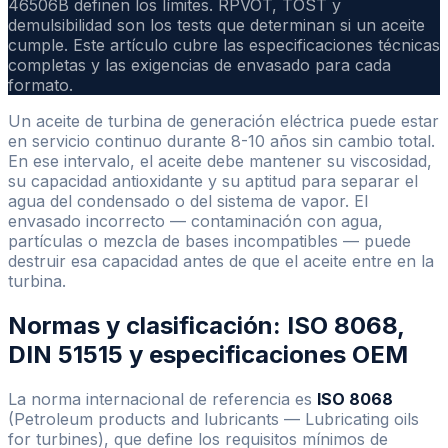
46506B definen los límites. RPVOT, TOST y
demulsibilidad son los tests que determinan si un aceite
cumple. Este artículo cubre las especificaciones técnicas
completas y las exigencias de envasado para cada
formato.
Un aceite de turbina de generación eléctrica puede estar
en servicio continuo durante 8-10 años sin cambio total.
En ese intervalo, el aceite debe mantener su viscosidad,
su capacidad antioxidante y su aptitud para separar el
agua del condensado o del sistema de vapor. El
envasado incorrecto — contaminación con agua,
partículas o mezcla de bases incompatibles — puede
destruir esa capacidad antes de que el aceite entre en la
turbina.
Normas y clasificación: ISO 8068,
DIN 51515 y especificaciones OEM
La norma internacional de referencia es
ISO 8068
(Petroleum products and lubricants — Lubricating oils
for turbines), que define los requisitos mínimos de