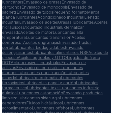
lubricantes
Envasado de grasas
Envasado de
cartuchos
Envasado de monodosis
Envasado de
sachets
Envasado de tubos
Pequeño formato
Marca
blanca lubricantes
Acondicionado industrial
Llenado
industrial
Envasado de aceites
Grasas lubricantes
Aceites
hidráulicos
Etiquetado industrial
Externalizar
envasado
Aceites de motor
Lubricantes alta
temperatura
Lubricantes transmisión
Aceites
compresor
Aceites engranajes
Envasado fluidos
corte
Lubricantes biodegradables
Envasado
desengrasantes
Lubricantes alimentarios NSF
Aceites de
proceso
Aceites agrícolas y UTTO
Líquidos de freno
DOT
Anticorrosivos industriales
Envasado de
aditivos
Envasado de aerosoles
Lubricantes
marinos
Lubricantes construcción
Lubricantes
minería
Lubricación automática
Lubricantes
ferroviarios
Lubricantes papel y cartón
Lubricantes
farmacéutica
Lubricantes textil
Lubricantes industria
química
Lubricantes automoción
Envasado productos
limpieza
Lubricantes siderurgia
Lubricantes
generadores
Fluidos hidráulicos
Lubricantes
agroalimentario
Lubricantes offshore
Lubricantes