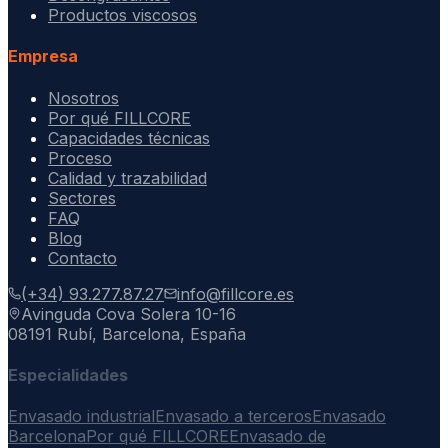
Productos viscosos
Empresa
Nosotros
Por qué FILLCORE
Capacidades técnicas
Proceso
Calidad y trazabilidad
Sectores
FAQ
Blog
Contacto
(+34) 93.277.87.27
info@fillcore.es
Avinguda Cova Solera 10-16
08191 Rubí, Barcelona, España
Especialidades
Envasado industrial
Envasado a terceros
Envasado
Barcelona
Por qué FILLCORE
Envasado de