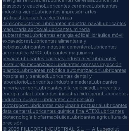
energías renovables
Lubricantes defensa
Lubricantes
plásticos y caucho
Lubricantes cerámica
Lubricantes
industria vidrio
Lubricantes impresión artes
gráficas
Lubricantes electrónica
semiconductores
Lubricantes industria naval
Lubricantes
maquinaria agrícola
Lubricantes minería
subterránea
Lubricantes energía eólica
Hidráulica móvil
excavadoras
Lubricantes alimentaria y
bebidas
Lubricantes industria cementera
Lubricantes
aeronáutica MRO
Lubricantes maquinaria
pesada
Lubricantes cadenas industriales
Lubricantes
metalurgia mecanizado
Lubricantes prensas inyección
plástico
Lubricantes robótica automatización
Lubricantes
hospitales y sanidad
Lubricantes dental y
laboratorio
Lubricantes industria madera
Lubricantes
minería carbón
Lubricantes alta velocidad
Lubricantes
energía solar
Lubricantes industria hidrógeno
Lubricantes
industria nuclear
Lubricantes competición
motorsport
Lubricantes maquinaria portuaria
Lubricantes
data centers
Lubricantes química fina ATEX
Lubricantes
biotecnología biofarmacéutica
Lubricantes agricultura de
precisión
©
2026
FILLCORE INDUSTRIAL S.L. — A Lubesolut