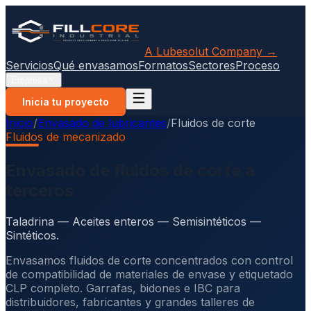
A Lubesolut Company →
Servicios
Qué envasamos
Formatos
Sectores
Proceso
Empresa
Inicia tu proyecto
Inicio
/
Envasado de lubricantes
/
Fluidos de corte
Fluidos de mecanizado
Envasado de fluidos de corte a
terceros
Taladrina — Aceites enteros — Semisintéticos —
Sintéticos.
Envasamos fluidos de corte concentrados con control
de compatibilidad de materiales de envase y etiquetado
CLP completo. Garrafas, bidones e IBC para
distribuidores, fabricantes y grandes talleres de