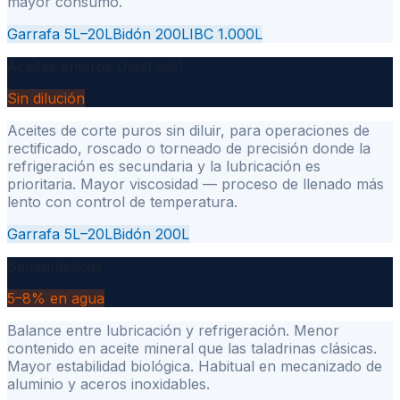
mayor consumo.
Garrafa 5L–20L
Bidón 200L
IBC 1.000L
Aceites enteros (neat oils)
Sin dilución
Aceites de corte puros sin diluir, para operaciones de
rectificado, roscado o torneado de precisión donde la
refrigeración es secundaria y la lubricación es
prioritaria. Mayor viscosidad — proceso de llenado más
lento con control de temperatura.
Garrafa 5L–20L
Bidón 200L
Semisintéticos
5–8% en agua
Balance entre lubricación y refrigeración. Menor
contenido en aceite mineral que las taladrinas clásicas.
Mayor estabilidad biológica. Habitual en mecanizado de
aluminio y aceros inoxidables.