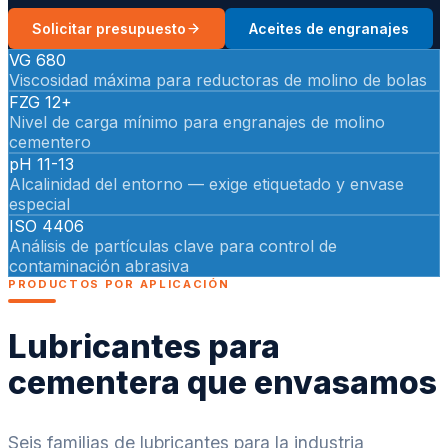
Solicitar presupuesto
Aceites de engranajes
VG 680
Viscosidad máxima para reductoras de molino de bolas
FZG 12+
Nivel de carga mínimo para engranajes de molino
cementero
pH 11-13
Alcalinidad del entorno — exige etiquetado y envase
especial
ISO 4406
Análisis de partículas clave para control de
contaminación abrasiva
PRODUCTOS POR APLICACIÓN
Lubricantes para
cementera que envasamos
Seis familias de lubricantes para la industria