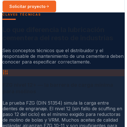
Solicitar proyecto
CLAVES TÉCNICAS
Lo que diferencia la lubricación
cementera del resto de industrias
Seis conceptos técnicos que el distribuidor y el
responsable de mantenimiento de una cementera deben
conocer para especificar correctamente.
FZG nivel 12+ — la barrera de carga mínima
para molinos
La prueba FZG (DIN 51354) simula la carga entre
dientes de engranaje. El nivel 12 (sin fallo de scuffing en
paso 12 del ciclo) es el mínimo exigido para reductoras
de molino de bolas y VRM. Muchos aceites de calidad
estándar alcanzan FZG 10-11 y son insuficientes para