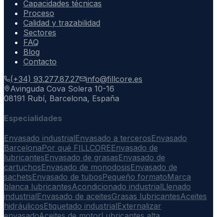
Capacidades técnicas
Proceso
Calidad y trazabilidad
Sectores
FAQ
Blog
Contacto
(+34) 93.277.87.27
info@fillcore.es
Avinguda Cova Solera 10-16
08191 Rubí, Barcelona, España
Especialidades
Envasado industrial
Envasado a terceros
Envasado
Barcelona
Por qué FILLCORE
Envasado de
lubricantes
Envasado de grasas
Envasado de
cartuchos
Envasado de monodosis
Envasado de
sachets
Envasado de tubos
Pequeño formato
Marca
blanca lubricantes
Acondicionado industrial
Llenado
industrial
Envasado de aceites
Grasas lubricantes
Aceites
hidráulicos
Etiquetado industrial
Externalizar
envasado
Aceites de motor
Lubricantes alta