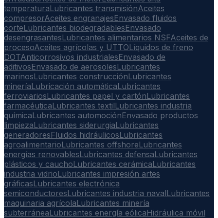
temperatura
Lubricantes transmisión
Aceites
compresor
Aceites engranajes
Envasado fluidos
corte
Lubricantes biodegradables
Envasado
desengrasantes
Lubricantes alimentarios NSF
Aceites de
proceso
Aceites agrícolas y UTTO
Líquidos de freno
DOT
Anticorrosivos industriales
Envasado de
aditivos
Envasado de aerosoles
Lubricantes
marinos
Lubricantes construcción
Lubricantes
minería
Lubricación automática
Lubricantes
ferroviarios
Lubricantes papel y cartón
Lubricantes
farmacéutica
Lubricantes textil
Lubricantes industria
química
Lubricantes automoción
Envasado productos
limpieza
Lubricantes siderurgia
Lubricantes
generadores
Fluidos hidráulicos
Lubricantes
agroalimentario
Lubricantes offshore
Lubricantes
energías renovables
Lubricantes defensa
Lubricantes
plásticos y caucho
Lubricantes cerámica
Lubricantes
industria vidrio
Lubricantes impresión artes
gráficas
Lubricantes electrónica
semiconductores
Lubricantes industria naval
Lubricantes
maquinaria agrícola
Lubricantes minería
subterránea
Lubricantes energía eólica
Hidráulica móvil