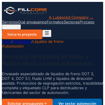
A Lubesolut Company →
Servicios
Qué envasamos
Formatos
Sectores
Proceso
Empresa
Inicia tu proyecto
Inicio
/
Productos
/
Líquidos de freno
Automoción
Envasado de líquidos de freno y
fluidos técnicos para automoción
Envasado especializado de líquidos de freno DOT 3,
DOT 4, DOT 5.1, fluido LHM y líquidos de dirección
asistida. Protocolos de segregación estrictos, trazabilidad
completa y etiquetado CLP para distribuidores y
fabricantes del sector de automoción.
Solicitar presupuesto
Ver sector automoción