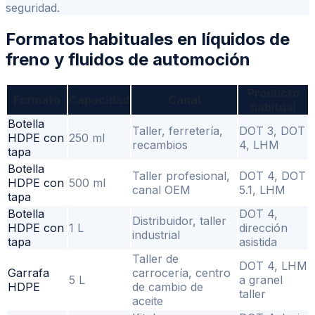
seguridad.
Formatos habituales en líquidos de
freno y fluidos de automoción
Producto
Formato
Capacidad
Canal
habitual
Botella
Taller, ferretería,
DOT 3, DOT
HDPE con
250 ml
recambios
4, LHM
tapa
Botella
Taller profesional,
DOT 4, DOT
HDPE con
500 ml
canal OEM
5.1, LHM
tapa
Botella
DOT 4,
Distribuidor, taller
HDPE con
1 L
dirección
industrial
tapa
asistida
Taller de
DOT 4, LHM
Garrafa
carrocería, centro
5 L
a granel
HDPE
de cambio de
taller
aceite