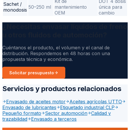
Kit de
DOT 4 dosis
Sachet /
50–250 ml
mantenimiento
única para
monodosis
OEM
cambio
¿Necesitas envasar líquidos de freno
u otros fluidos de automoción?
Cuéntanos el producto, el volumen y el canal de
distribución. Respondemos en 48 horas con una
propuesta técnica y económica.
Solicitar presupuesto
Servicios y productos relacionados
Envasado de aceites motor
Aceites agrícolas UTTO
Envasado de lubricantes
Etiquetado industrial CLP
Pequeño formato
Sector automoción
Calidad y
trazabilidad
Envasado a terceros