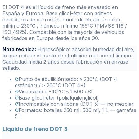
El DOT 4 es el líquido de freno más envasado en
España y Europa. Base glicol-éter con aditivos
inhibidores de corrosión. Punto de ebullición seco
mínimo 230°C / húmedo mínimo 155°C (FMVSS 116 /
ISO 4925). Compatible con la mayoría de vehículos
fabricados en Europa desde los años 90.
Nota técnica:
Higroscópico: absorbe humedad del aire,
lo que reduce el punto de ebullición real con el tiempo.
Caducidad media 2 años desde fabricación en envase
sellado.
Punto de ebullición seco: ≥ 230°C (DOT 4
estándar) / ≥ 260°C (DOT 4+)
Viscosidad a -40°C: ≤ 1.800 cSt
Base glicol-éter (polialquilenglicol)
Incompatible con silicona (DOT 5) — no mezclar
Formatos: botellas 250 ml, 500 ml, 1 L — garrafas
5 L
Líquido de freno DOT 3