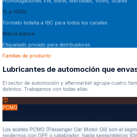
Homologaciones VW, BMW, Mercedes, Volvo, Scania
1L a 1000L
Formato botella a IBC para todos los canales
Marca blanca
Etiquetado privado para distribuidores
Familias de producto
Lubricantes de automoción que env
El sector de automoción y aftermarket agrupa cuatro fami
distintos. Trabajamos con todas ellas.
PCMO
Aceites de motor para vehículo ligero y turismo
Los aceites PCMO (Passenger Car Motor Oil) son el segme
modernos con DPF y catalizador, hasta semisintéticos 1