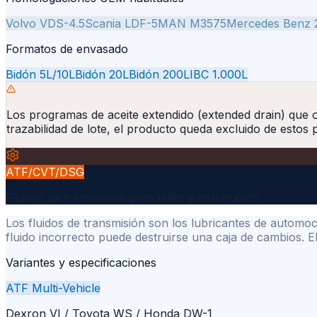
Volvo VDS-4.5
Scania LDF-5
MAN M3575
Mercedes Benz 2
Formatos de envasado
Bidón 5L/10L
Bidón 20L
Bidón 200L
IBC 1.000L
Los programas de aceite extendido (extended drain) que 
trazabilidad de lote, el producto queda excluido de estos
ATF/CVT/DSG
Fluidos de transmisión para taller y distribución
Los fluidos de transmisión son los lubricantes de automo
fluido incorrecto puede destruirse una caja de cambios. 
Variantes y especificaciones
ATF Multi-Vehicle
Dexron VI / Toyota WS / Honda DW-1