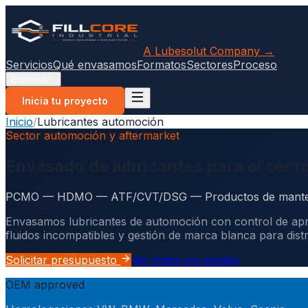
A Lubesolut Company →
Servicios
Qué envasamos
Formatos
Sectores
Proceso
Empresa
Inicia tu proyecto
Inicio
/
Lubricantes automoción
Sector automoción y aftermarket
Envasado de lubricantes para el sect
PCMO — HDMO — ATF/CVT/DSG — Productos de mantenim
Envasamos lubricantes de automoción con control de aprob
fluidos incompatibles y gestión de marca blanca para dist
Solicitar presupuesto
Ver todos los aceites
OEM approved