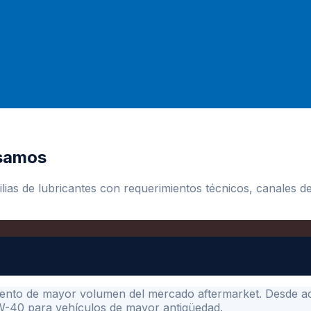
asamos
lias de lubricantes con requerimientos técnicos, canales d
nto de mayor volumen del mercado aftermarket. Desde acei
0W-40 para vehículos de mayor antigüedad.