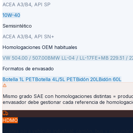
ACEA A3/B4, API SP
10W-40
Semisintético
ACEA A3/B4, API SN+
Homologaciones OEM habituales
VW 504.00 / 507.00
BMW LL-04 / LL-17FE+
MB 229.51 / 2
Formatos de envasado
Botella 1L PET
Botella 4L/5L PET
Bidón 20L
Bidón 60L
Mismo grado SAE con homologaciones distintas = produc
envasador debe gestionar cada referencia de homologaci
HDMO
Aceites para vehículo industrial: camión, bus y maquinari