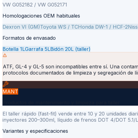
VW G052182 / VW G052171
Homologaciones OEM habituales
Dexron VI (GM)
Toyota WS / TC
Honda DW-1 / HCF-2
Niss
Formatos de envasado
Botella 1L
Garrafa 5L
Bidón 20L (taller)
ATF, GL-4 y GL-5 son incompatibles entre sí. Una contam
protocolos documentados de limpieza y segregación de lí
MANT
Productos de mantenimiento y limpieza para taller
El taller rápido (fast-fit) vende entre 10 y 20 unidades 
inyectores 200–300ml, líquido de frenos DOT 4/DOT 5.1/LH
Variantes y especificaciones