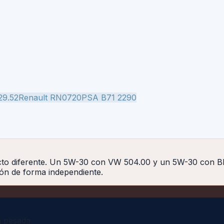
29.52
Renault RN0720
PSA B71 2290
to diferente. Un 5W-30 con VW 504.00 y un 5W-30 con BM
ón de forma independiente.
a pesada