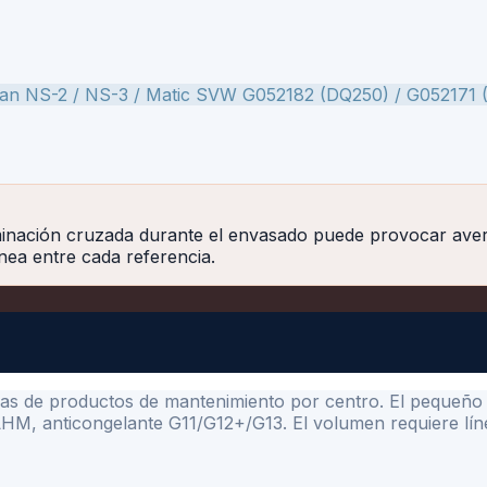
an NS-2 / NS-3 / Matic S
VW G052182 (DQ250) / G052171 
inación cruzada durante el envasado puede provocar avería
nea entre cada referencia.
diarias de productos de mantenimiento por centro. El peque
M, anticongelante G11/G12+/G13. El volumen requiere línea