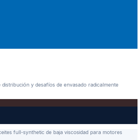
e distribución y desafíos de envasado radicalmente
tes full-synthetic de baja viscosidad para motores