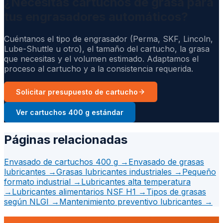
¿Necesitas cartuchos de grasa para
tus engrasadores automáticos?
Cuéntanos el tipo de engrasador (Perma, SKF, Lincoln,
Lube-Shuttle u otro), el tamaño del cartucho, la grasa
que necesitas y el volumen estimado. Adaptamos el
proceso al cartucho y a la consistencia requerida.
Solicitar presupuesto de cartucho
Ver cartuchos 400 g estándar
Páginas relacionadas
Envasado de cartuchos 400 g
→
Envasado de grasas
lubricantes
→
Grasas lubricantes industriales
→
Pequeño
formato industrial
→
Lubricantes alta temperatura
→
Lubricantes alimentarios NSF H1
→
Tipos de grasas
según NLGI
→
Mantenimiento preventivo lubricantes
→