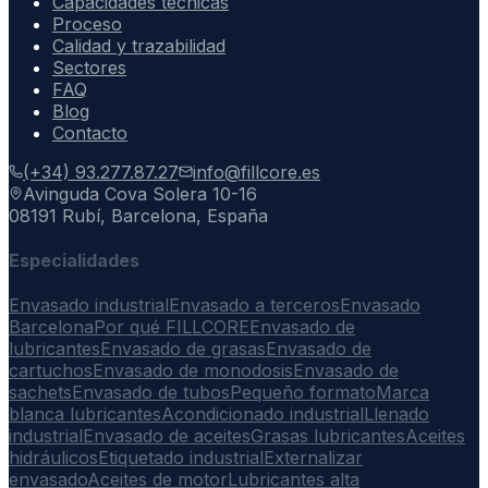
Capacidades técnicas
Proceso
Calidad y trazabilidad
Sectores
FAQ
Blog
Contacto
(+34) 93.277.87.27
info@fillcore.es
Avinguda Cova Solera 10-16
08191 Rubí, Barcelona, España
Especialidades
Envasado industrial
Envasado a terceros
Envasado
Barcelona
Por qué FILLCORE
Envasado de
lubricantes
Envasado de grasas
Envasado de
cartuchos
Envasado de monodosis
Envasado de
sachets
Envasado de tubos
Pequeño formato
Marca
blanca lubricantes
Acondicionado industrial
Llenado
industrial
Envasado de aceites
Grasas lubricantes
Aceites
hidráulicos
Etiquetado industrial
Externalizar
envasado
Aceites de motor
Lubricantes alta