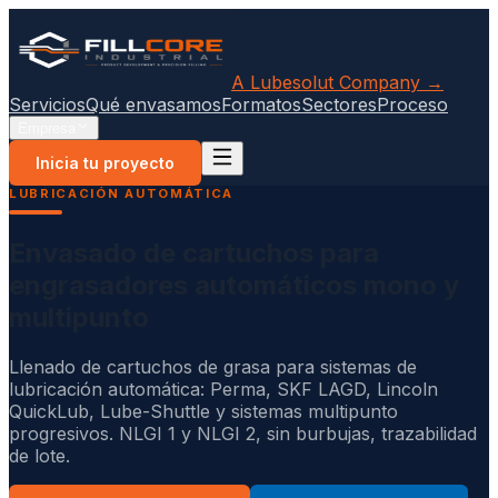
A Lubesolut Company →
Servicios
Qué envasamos
Formatos
Sectores
Proceso
Empresa
Inicia tu proyecto
LUBRICACIÓN AUTOMÁTICA
Envasado de cartuchos para
engrasadores automáticos mono y
multipunto
Llenado de cartuchos de grasa para sistemas de
lubricación automática: Perma, SKF LAGD, Lincoln
QuickLub, Lube-Shuttle y sistemas multipunto
progresivos. NLGI 1 y NLGI 2, sin burbujas, trazabilidad
de lote.