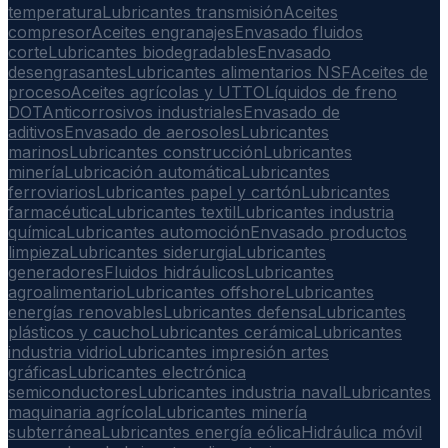
temperatura
Lubricantes transmisión
Aceites
compresor
Aceites engranajes
Envasado fluidos
corte
Lubricantes biodegradables
Envasado
desengrasantes
Lubricantes alimentarios NSF
Aceites de
proceso
Aceites agrícolas y UTTO
Líquidos de freno
DOT
Anticorrosivos industriales
Envasado de
aditivos
Envasado de aerosoles
Lubricantes
marinos
Lubricantes construcción
Lubricantes
minería
Lubricación automática
Lubricantes
ferroviarios
Lubricantes papel y cartón
Lubricantes
farmacéutica
Lubricantes textil
Lubricantes industria
química
Lubricantes automoción
Envasado productos
limpieza
Lubricantes siderurgia
Lubricantes
generadores
Fluidos hidráulicos
Lubricantes
agroalimentario
Lubricantes offshore
Lubricantes
energías renovables
Lubricantes defensa
Lubricantes
plásticos y caucho
Lubricantes cerámica
Lubricantes
industria vidrio
Lubricantes impresión artes
gráficas
Lubricantes electrónica
semiconductores
Lubricantes industria naval
Lubricantes
maquinaria agrícola
Lubricantes minería
subterránea
Lubricantes energía eólica
Hidráulica móvil