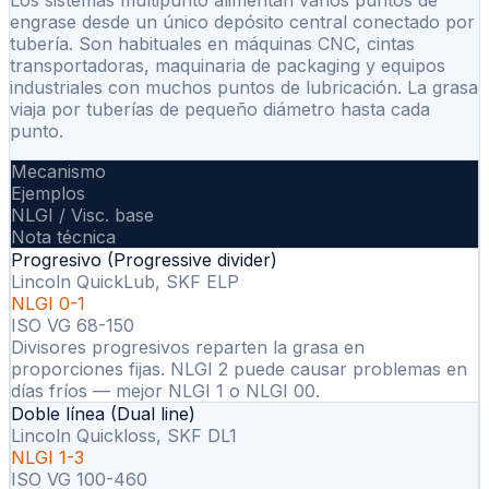
engrase desde un único depósito central conectado por
tubería. Son habituales en máquinas CNC, cintas
transportadoras, maquinaria de packaging y equipos
industriales con muchos puntos de lubricación. La grasa
viaja por tuberías de pequeño diámetro hasta cada
punto.
Mecanismo
Ejemplos
NLGI / Visc. base
Nota técnica
Progresivo (Progressive divider)
Lincoln QuickLub, SKF ELP
NLGI 0-1
ISO VG 68-150
Divisores progresivos reparten la grasa en
proporciones fijas. NLGI 2 puede causar problemas en
días fríos — mejor NLGI 1 o NLGI 00.
Doble línea (Dual line)
Lincoln Quickloss, SKF DL1
NLGI 1-3
ISO VG 100-460