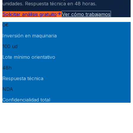
unidades. Respuesta técnica en 48 horas.
Solicitar análisis gratuito
Ver cómo trabajamos
0€
Inversión en maquinaria
100 ud
Lote mínimo orientativo
48h
Respuesta técnica
NDA
Confidencialidad total
POR QUÉ EXTERNALIZAR