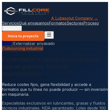
A Lubesolut Company →
Servicios
Qué envasamos
Formatos
Sectores
Proceso
Empresa
Inicia tu proyecto
Inicio
/
Externalizar envasado
Outsourcing industrial
Externaliza tu envasado industrial
con un partner técnico
especializado
Reduce costes fijos, gana flexibilidad y accede a
formatos que tu línea no puede producir — sin inversión
en maquinaria.
Especialistas exclusivos en lubricantes, grasas y fluidos
técnicos industriales. NDA garantizado. Lotes desde 100