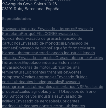
Avinguda Cova Solera 10-16
08191 Rubí, Barcelona, España
Especialidades
Envasado industrial
Envasado a terceros
Envasado
Barcelona
Por qué FILLCORE
Envasado de
lubricantes
Envasado de grasas
Envasado de
cartuchos
Envasado de monodosis
Envasado de
sachets
Envasado de tubos
Pequeño formato
Marca
blanca lubricantes
Acondicionado industrial
Llenado
industrial
Envasado de aceites
Grasas lubricantes
Aceites
hidráulicos
Etiquetado industrial
Externalizar
envasado
Aceites de motor
Lubricantes alta
temperatura
Lubricantes transmisión
Aceites
compresor
Aceites engranajes
Envasado fluidos
corte
Lubricantes biodegradables
Envasado
desengrasantes
Lubricantes alimentarios NSF
Aceites de
proceso
Aceites agrícolas y UTTO
Líquidos de freno
DOT
Anticorrosivos industriales
Envasado de
aditivos
Envasado de aerosoles
Lubricantes
marinos
Lubricantes construcción
Lubricantes