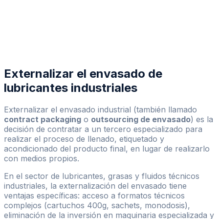
¿Qué productos podéis envasar?
Trabajamos exclusivamente con lubricantes, grasas
lubricantes, aceites industriales, fluidos técnicos y
productos relacionados. Esta especialización nos
permite ofrecer un nivel técnico que un envasador
generalista no puede igualar.
Externalizar el envasado de
lubricantes industriales
Externalizar el envasado industrial (también llamado
contract packaging
o
outsourcing de envasado
) es la
decisión de contratar a un tercero especializado para
realizar el proceso de llenado, etiquetado y
acondicionado del producto final, en lugar de realizarlo
con medios propios.
En el sector de lubricantes, grasas y fluidos técnicos
industriales, la externalización del envasado tiene
ventajas específicas: acceso a formatos técnicos
complejos (cartuchos 400g, sachets, monodosis),
eliminación de la inversión en maquinaria especializada y