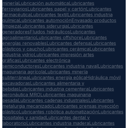
minería
Lubricación automática
Lubricantes
ferroviarios
Lubricantes papel y cartón
Lubricantes
farmacéutica
Lubricantes textil
Lubricantes industria
química
Lubricantes automoción
Envasado productos
limpieza
Lubricantes siderurgia
Lubricantes
generadores
Fluidos hidráulicos
Lubricantes
agroalimentario
Lubricantes offshore
Lubricantes
energías renovables
Lubricantes defensa
Lubricantes
plásticos y caucho
Lubricantes cerámica
Lubricantes
industria vidrio
Lubricantes impresión artes
gráficas
Lubricantes electrónica
semiconductores
Lubricantes industria naval
Lubricantes
maquinaria agrícola
Lubricantes minería
subterránea
Lubricantes energía eólica
Hidráulica móvil
excavadoras
Lubricantes alimentaria y
bebidas
Lubricantes industria cementera
Lubricantes
aeronáutica MRO
Lubricantes maquinaria
pesada
Lubricantes cadenas industriales
Lubricantes
metalurgia mecanizado
Lubricantes prensas inyección
plástico
Lubricantes robótica automatización
Lubricantes
hospitales y sanidad
Lubricantes dental y
laboratorio
Lubricantes industria madera
Lubricantes