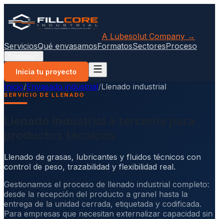
A Lubesolut Company →
Servicios
Qué envasamos
Formatos
Sectores
Proceso
Empresa
Inicia tu proyecto
Inicio
/
Envasado industrial
/
Llenado industrial
SERVICIO DE LLENADO
Llenado industrial a terceros para
productos técnicos
Llenado de grasas, lubricantes y fluidos técnicos con
control de peso, trazabilidad y flexibilidad real.
Gestionamos el proceso de llenado industrial completo:
desde la recepción del producto a granel hasta la
entrega de la unidad cerrada, etiquetada y codificada.
Para empresas que necesitan externalizar capacidad sin