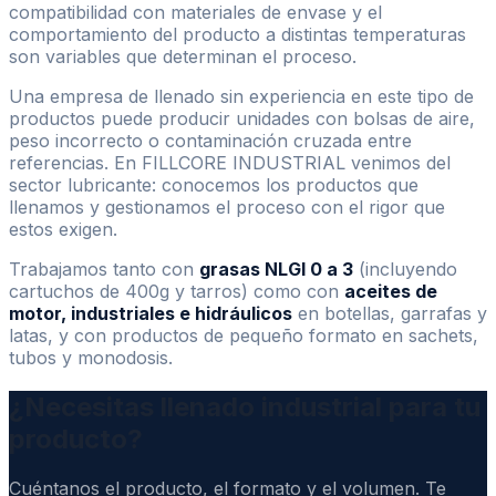
compatibilidad con materiales de envase y el
comportamiento del producto a distintas temperaturas
son variables que determinan el proceso.
Una empresa de llenado sin experiencia en este tipo de
productos puede producir unidades con bolsas de aire,
peso incorrecto o contaminación cruzada entre
referencias. En FILLCORE INDUSTRIAL venimos del
sector lubricante: conocemos los productos que
llenamos y gestionamos el proceso con el rigor que
estos exigen.
Trabajamos tanto con
grasas NLGI 0 a 3
(incluyendo
cartuchos de 400g y tarros) como con
aceites de
motor, industriales e hidráulicos
en botellas, garrafas y
latas, y con productos de pequeño formato en sachets,
tubos y monodosis.
¿Necesitas llenado industrial para tu
producto?
Cuéntanos el producto, el formato y el volumen. Te