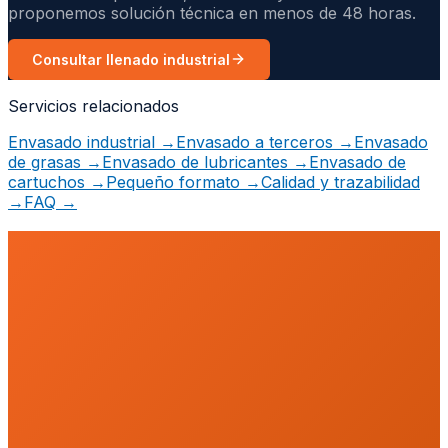
proponemos solución técnica en menos de 48 horas.
Consultar llenado industrial
Servicios relacionados
Envasado industrial
→
Envasado a terceros
→
Envasado
de grasas
→
Envasado de lubricantes
→
Envasado de
cartuchos
→
Pequeño formato
→
Calidad y trazabilidad
→
FAQ
→