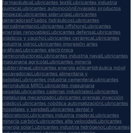
farmacéutica
Lubricantes textil
Lubricantes industria
química
Lubricantes automoción
Envasado productos
limpieza
Lubricantes siderurgia
Lubricantes
generadores
Fluidos hidráulicos
Lubricantes
agroalimentario
Lubricantes offshore
Lubricantes
energías renovables
Lubricantes defensa
Lubricantes
plásticos y caucho
Lubricantes cerámica
Lubricantes
industria vidrio
Lubricantes impresión artes
gráficas
Lubricantes electrónica
semiconductores
Lubricantes industria naval
Lubricantes
maquinaria agrícola
Lubricantes minería
subterránea
Lubricantes energía eólica
Hidráulica móvil
excavadoras
Lubricantes alimentaria y
bebidas
Lubricantes industria cementera
Lubricantes
aeronáutica MRO
Lubricantes maquinaria
pesada
Lubricantes cadenas industriales
Lubricantes
metalurgia mecanizado
Lubricantes prensas inyección
plástico
Lubricantes robótica automatización
Lubricantes
hospitales y sanidad
Lubricantes dental y
laboratorio
Lubricantes industria madera
Lubricantes
minería carbón
Lubricantes alta velocidad
Lubricantes
energía solar
Lubricantes industria hidrógeno
Lubricantes