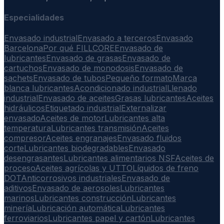
Especialidades
Envasado industrial
Envasado a terceros
Envasado
Barcelona
Por qué FILLCORE
Envasado de
lubricantes
Envasado de grasas
Envasado de
cartuchos
Envasado de monodosis
Envasado de
sachets
Envasado de tubos
Pequeño formato
Marca
blanca lubricantes
Acondicionado industrial
Llenado
industrial
Envasado de aceites
Grasas lubricantes
Aceites
hidráulicos
Etiquetado industrial
Externalizar
envasado
Aceites de motor
Lubricantes alta
temperatura
Lubricantes transmisión
Aceites
compresor
Aceites engranajes
Envasado fluidos
corte
Lubricantes biodegradables
Envasado
desengrasantes
Lubricantes alimentarios NSF
Aceites de
proceso
Aceites agrícolas y UTTO
Líquidos de freno
DOT
Anticorrosivos industriales
Envasado de
aditivos
Envasado de aerosoles
Lubricantes
marinos
Lubricantes construcción
Lubricantes
minería
Lubricación automática
Lubricantes
ferroviarios
Lubricantes papel y cartón
Lubricantes