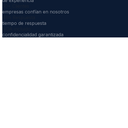
de experiencia
50+ Clientes
empresas confían en nosotros
48h Respuesta
tiempo de respuesta
NDA incluido
confidencialidad garantizada
QUÉ INCLUYE EL SERVICIO
Un servicio completo,
No necesitas coordinar múltiples proveedores. Gestion
01
Recepción y validación
Comprobamos que el producto cumple los requisitos para 