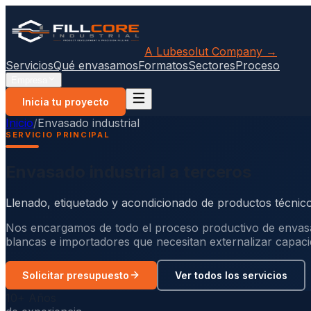
A Lubesolut Company →
Servicios
Qué envasamos
Formatos
Sectores
Proceso
Empresa
Inicia tu proyecto
Inicio
/
Envasado industrial
SERVICIO PRINCIPAL
Envasado industrial a terceros
Llenado, etiquetado y acondicionado de productos técnicos 
Nos encargamos de todo el proceso productivo de envasado:
blancas e importadores que necesitan externalizar capac
Solicitar presupuesto
Ver todos los servicios
10+ Años