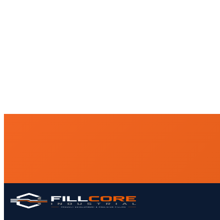
llenado, etiquetado y acondicionado de productos a un pr
Este modelo permite a fabricantes, distribuidores e import
propia.
FILLCORE INDUSTRIAL ofrece envasado industrial a terc
proceso riguroso y compatibilidad específica de materiale
Servicios específicos de envasado ind
Envasado a terceros
→
Envasado de grasas
→
Envasado de
→
Pequeño formato
→