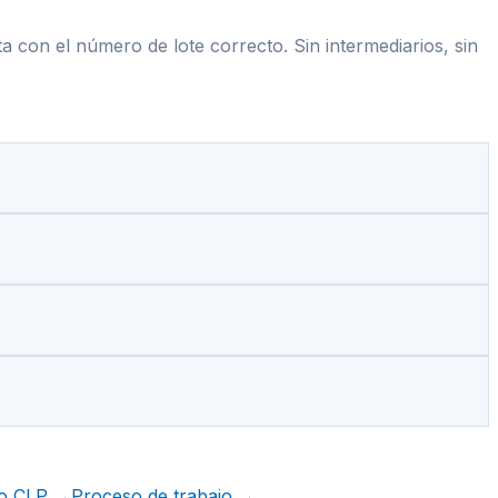
ta con el número de lote correcto. Sin intermediarios, sin
do CLP
→
Proceso de trabajo
→