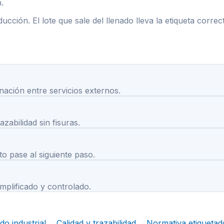
.
cción. El lote que sale del llenado lleva la etiqueta correc
ación entre servicios externos.
abilidad sin fisuras.
to pase al siguiente paso.
plificado y controlado.
o industrial
→
Calidad y trazabilidad
→
Normativa etiqueta