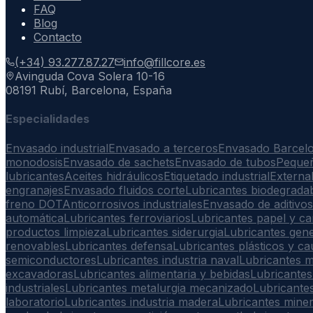
FAQ
Blog
Contacto
(+34) 93.277.87.27
info@fillcore.es
Avinguda Cova Solera 10-16
08191 Rubí, Barcelona, España
Especialidades
Envasado industrial
Envasado a terceros
Envasado Barcel
monodosis
Envasado de sachets
Envasado de tubos
Peque
lubricantes
Aceites hidráulicos
Etiquetado industrial
Externa
engranajes
Envasado fluidos corte
Lubricantes biodegrada
freno DOT
Anticorrosivos industriales
Envasado de aditivos
automática
Lubricantes ferroviarios
Lubricantes papel y ca
productos limpieza
Lubricantes siderurgia
Lubricantes gen
renovables
Lubricantes defensa
Lubricantes plásticos y c
semiconductores
Lubricantes industria naval
Lubricantes m
excavadoras
Lubricantes alimentaria y bebidas
Lubricantes
industriales
Lubricantes metalurgia mecanizado
Lubricantes
laboratorio
Lubricantes industria madera
Lubricantes mine