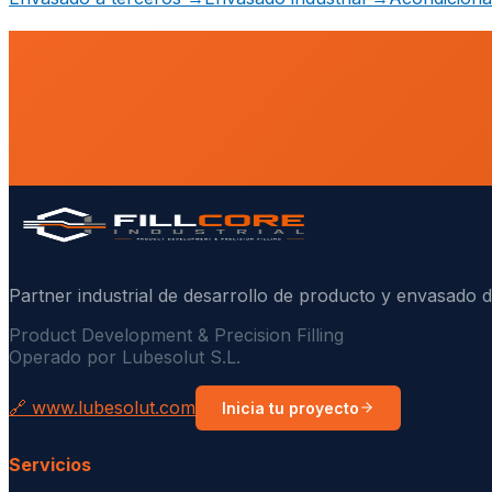
Partner industrial de desarrollo de producto y envasado d
Product Development & Precision Filling
Operado por Lubesolut S.L.
🔗 www.lubesolut.com
Inicia tu proyecto
Servicios