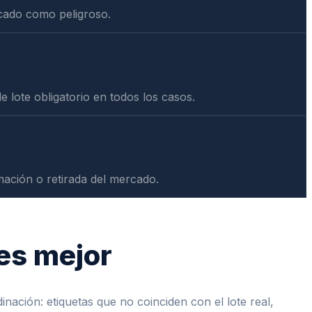
icado como peligroso.
 lote obligatorio en todos los casos.
mación o retirada del mercado.
es mejor
ación: etiquetas que no coinciden con el lote real,