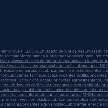
ona
Por qué FILLCORE
Envasado de lubricantes
Envasado de
ño formato
Marca blanca lubricantes
Acondicionado industri
lizar envasado
Aceites de motor
Lubricantes alta temperatur
bles
Envasado desengrasantes
Lubricantes alimentarios NSF
Envasado de aerosoles
Lubricantes marinos
Lubricantes co
rtón
Lubricantes farmacéutica
Lubricantes textil
Lubricantes 
eradores
Fluidos hidráulicos
Lubricantes agroalimentario
Lubr
aucho
Lubricantes cerámica
Lubricantes industria vidrio
Lubric
aquinaria agrícola
Lubricantes minería subterránea
Lubrican
 industria cementera
Lubricantes aeronáutica MRO
Lubrican
 prensas inyección plástico
Lubricantes robótica automatiz
ría carbón
Lubricantes alta velocidad
Lubricantes energía so