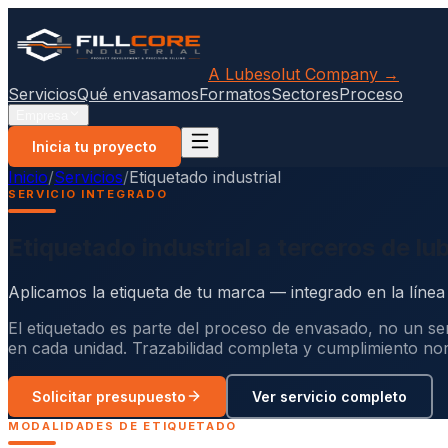
A Lubesolut Company →
Servicios
Qué envasamos
Formatos
Sectores
Proceso
Empresa
Inicia tu proyecto
Inicio
/
Servicios
/
Etiquetado industrial
SERVICIO INTEGRADO
Etiquetado industrial a terceros de l
Aplicamos la etiqueta de tu marca — integrado en la líne
El etiquetado es parte del proceso de envasado, no un se
en cada unidad. Trazabilidad completa y cumplimiento n
Solicitar presupuesto
Ver servicio completo
MODALIDADES DE ETIQUETADO