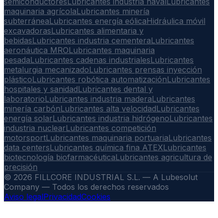
semiconductores
Lubricantes industria naval
Lubricantes
maquinaria agrícola
Lubricantes minería
subterránea
Lubricantes energía eólica
Hidráulica móvil
excavadoras
Lubricantes alimentaria y
bebidas
Lubricantes industria cementera
Lubricantes
aeronáutica MRO
Lubricantes maquinaria
pesada
Lubricantes cadenas industriales
Lubricantes
metalurgia mecanizado
Lubricantes prensas inyección
plástico
Lubricantes robótica automatización
Lubricantes
hospitales y sanidad
Lubricantes dental y
laboratorio
Lubricantes industria madera
Lubricantes
minería carbón
Lubricantes alta velocidad
Lubricantes
energía solar
Lubricantes industria hidrógeno
Lubricantes
industria nuclear
Lubricantes competición
motorsport
Lubricantes maquinaria portuaria
Lubricantes
data centers
Lubricantes química fina ATEX
Lubricantes
biotecnología biofarmacéutica
Lubricantes agricultura de
precisión
©
2026
FILLCORE INDUSTRIAL S.L. — A Lubesolut
Company — Todos los derechos reservados
Aviso legal
Privacidad
Cookies
Descargar índice técnico interno