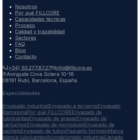
Nosotros
Por qué FILLCORE
Capacidades técnicas
Proceso
Calidad y trazabilidad
Sectores
FAQ
Blog
Contacto
(+34) 93.277.87.27
info@fillcore.es
Avinguda Cova Solera 10-16
08191 Rubí, Barcelona, España
Especialidades
Envasado industrial
Envasado a terceros
Envasado
Barcelona
Por qué FILLCORE
Envasado de
lubricantes
Envasado de grasas
Envasado de
cartuchos
Envasado de monodosis
Envasado de
sachets
Envasado de tubos
Pequeño formato
Marca
blanca lubricantes
Acondicionado industrial
Llenado