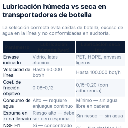
Lubricación húmeda vs seca en
transportadores de botella
La selección correcta evita caídas de botella, exceso de
agua en la línea y no conformidades en auditoría.
Lubricación
Lubricación seca
Parámetro
húmeda (wet)
(dry)
Envase
Vidrio, latas
PET, HDPE, envases
indicado
aluminio
ligeros
Velocidad de
Hasta 60.000
Hasta 100.000 bot/h
línea
bot/h
Coef. de
0,15–0,20 (con
fricción
0,08–0,12
adherencia)
objetivo
Consumo de
Alto — requiere
Mínimo — sin agua
agua
enjuague continuo
libre en cadena
Espuma en
Riesgo alto — debe
Sin riesgo — sin agua
zona llenado
ser cero espuma
NSF H1
Sí — concentrado