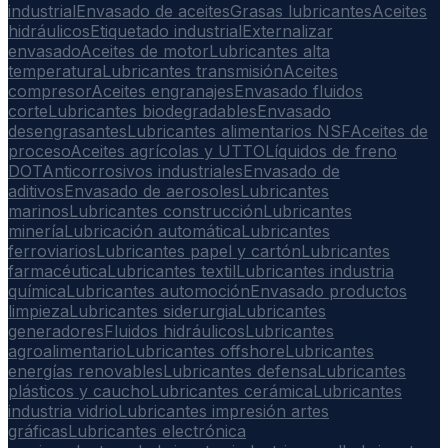
industrial
Envasado de aceites
Grasas lubricantes
Aceites
hidráulicos
Etiquetado industrial
Externalizar
envasado
Aceites de motor
Lubricantes alta
temperatura
Lubricantes transmisión
Aceites
compresor
Aceites engranajes
Envasado fluidos
corte
Lubricantes biodegradables
Envasado
desengrasantes
Lubricantes alimentarios NSF
Aceites de
proceso
Aceites agrícolas y UTTO
Líquidos de freno
DOT
Anticorrosivos industriales
Envasado de
aditivos
Envasado de aerosoles
Lubricantes
marinos
Lubricantes construcción
Lubricantes
minería
Lubricación automática
Lubricantes
ferroviarios
Lubricantes papel y cartón
Lubricantes
farmacéutica
Lubricantes textil
Lubricantes industria
química
Lubricantes automoción
Envasado productos
limpieza
Lubricantes siderurgia
Lubricantes
generadores
Fluidos hidráulicos
Lubricantes
agroalimentario
Lubricantes offshore
Lubricantes
energías renovables
Lubricantes defensa
Lubricantes
plásticos y caucho
Lubricantes cerámica
Lubricantes
industria vidrio
Lubricantes impresión artes
gráficas
Lubricantes electrónica