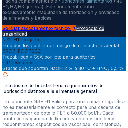
Página complementaria a
/lubricantes-alimentarios
(NSF
H1/H2/H3 general). Este documento cubre
exclusivamente maquinaria de fabricación y envasado
de alimentos y bebidas.
Solicitar asesoramiento técnico
Protocolo de
trazabilidad
NSF H1 obligatorio
En todos los puntos con riesgo de contacto incidental
BRC / IFS / FSSC
Trazabilidad y CoA por lote para auditorías
CIP resistente
Grasas que soportan NaOH 2 % a 80 °C + HNO₃ 0,5 %
La industria de bebidas tiene requerimientos de
lubricación distintos a la alimentaria general
Un lubricante NSF H1 válido para una cámara frigorífica
no es necesariamente el correcto para una cadena de
transportador de botella PET a 80.000 bot/h. Cada
punto de maquinaria de llenado y embotellado tiene
requerimientos específicos de viscosidad, consistencia,