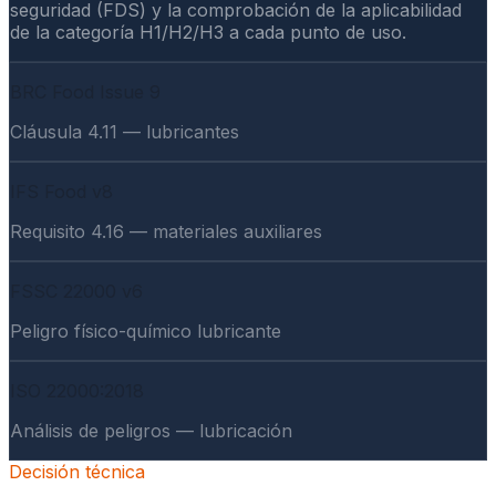
seguridad (FDS) y la comprobación de la aplicabilidad
de la categoría H1/H2/H3 a cada punto de uso.
BRC Food Issue 9
Cláusula 4.11 — lubricantes
IFS Food v8
Requisito 4.16 — materiales auxiliares
FSSC 22000 v6
Peligro físico-químico lubricante
ISO 22000:2018
Análisis de peligros — lubricación
Decisión técnica