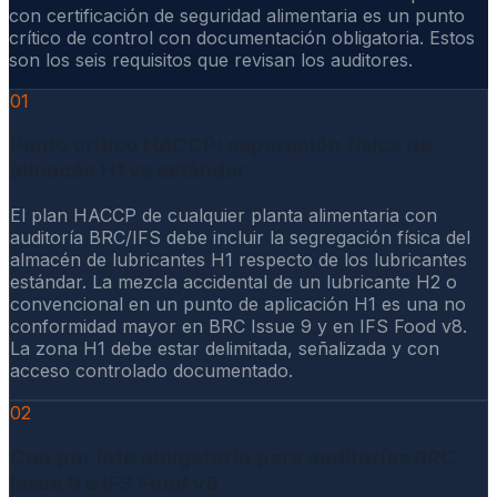
con certificación de seguridad alimentaria es un punto
crítico de control con documentación obligatoria. Estos
son los seis requisitos que revisan los auditores.
01
Punto crítico HACCP: separación física de
almacén H1 vs estándar
El plan HACCP de cualquier planta alimentaria con
auditoría BRC/IFS debe incluir la segregación física del
almacén de lubricantes H1 respecto de los lubricantes
estándar. La mezcla accidental de un lubricante H2 o
convencional en un punto de aplicación H1 es una no
conformidad mayor en BRC Issue 9 y en IFS Food v8.
La zona H1 debe estar delimitada, señalizada y con
acceso controlado documentado.
02
CoA por lote obligatorio para auditorías BRC
Issue 9 e IFS Food v8