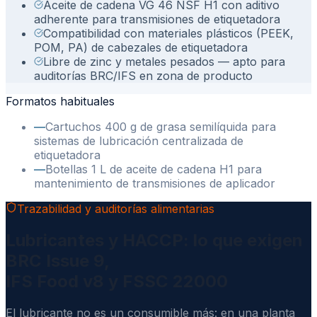
Aceite de cadena VG 46 NSF H1 con aditivo
adherente para transmisiones de etiquetadora
Compatibilidad con materiales plásticos (PEEK,
POM, PA) de cabezales de etiquetadora
Libre de zinc y metales pesados — apto para
auditorías BRC/IFS en zona de producto
Formatos habituales
—
Cartuchos 400 g de grasa semilíquida para
sistemas de lubricación centralizada de
etiquetadora
—
Botellas 1 L de aceite de cadena H1 para
mantenimiento de transmisiones de aplicador
Trazabilidad y auditorías alimentarias
Lubricantes y HACCP: lo que exigen
BRC Issue 9,
IFS Food v8 y FSSC 22000
El lubricante no es un consumible más: en una planta