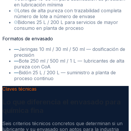
en lubricación mínima
Lotes de alta pureza con trazabilidad completa
número de lote a número de envase
Bidones 25 L / 200 L para servicios de mayor
consumo en planta de proceso
Formatos de envasado
—
Jeringas 10 ml / 30 ml / 50 ml — dosificación de
precisión
—
Bote 250 ml / 500 ml / 1 L — lubricantes de alta
pureza con CoA
—
Bidón 25 L / 200 L — suministro a planta de
proceso continuo
Claves técnicas
Lo que diferencia el envasado para
química fina
Seis criterios técnicos concretos que determinan si un
lubricante y su envasado son aptos para la industria