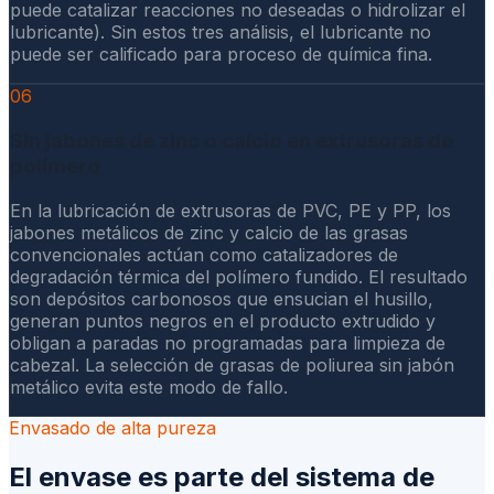
puede catalizar reacciones no deseadas o hidrolizar el
lubricante). Sin estos tres análisis, el lubricante no
puede ser calificado para proceso de química fina.
06
Sin jabones de zinc o calcio en extrusoras de
polímero
En la lubricación de extrusoras de PVC, PE y PP, los
jabones metálicos de zinc y calcio de las grasas
convencionales actúan como catalizadores de
degradación térmica del polímero fundido. El resultado
son depósitos carbonosos que ensucian el husillo,
generan puntos negros en el producto extrudido y
obligan a paradas no programadas para limpieza de
cabezal. La selección de grasas de poliurea sin jabón
metálico evita este modo de fallo.
Envasado de alta pureza
El envase es parte del sistema de