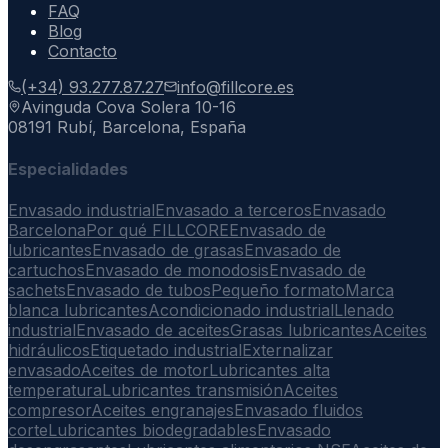
FAQ
Blog
Contacto
(+34) 93.277.87.27
info@fillcore.es
Avinguda Cova Solera 10-16
08191 Rubí, Barcelona, España
Especialidades
Envasado industrial
Envasado a terceros
Envasado
Barcelona
Por qué FILLCORE
Envasado de
lubricantes
Envasado de grasas
Envasado de
cartuchos
Envasado de monodosis
Envasado de
sachets
Envasado de tubos
Pequeño formato
Marca
blanca lubricantes
Acondicionado industrial
Llenado
industrial
Envasado de aceites
Grasas lubricantes
Aceites
hidráulicos
Etiquetado industrial
Externalizar
envasado
Aceites de motor
Lubricantes alta
temperatura
Lubricantes transmisión
Aceites
compresor
Aceites engranajes
Envasado fluidos
corte
Lubricantes biodegradables
Envasado