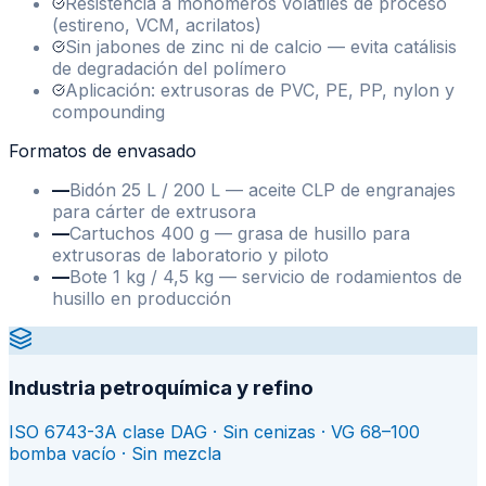
Resistencia a monómeros volátiles de proceso
(estireno, VCM, acrilatos)
Sin jabones de zinc ni de calcio — evita catálisis
de degradación del polímero
Aplicación: extrusoras de PVC, PE, PP, nylon y
compounding
Formatos de envasado
—
Bidón 25 L / 200 L — aceite CLP de engranajes
para cárter de extrusora
—
Cartuchos 400 g — grasa de husillo para
extrusoras de laboratorio y piloto
—
Bote 1 kg / 4,5 kg — servicio de rodamientos de
husillo en producción
Industria petroquímica y refino
ISO 6743-3A clase DAG · Sin cenizas · VG 68–100
bomba vacío · Sin mezcla