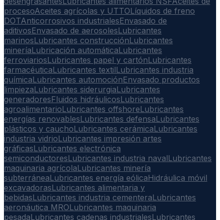
desengrasantes
Lubricantes alimentarios NSF
Aceites de
proceso
Aceites agrícolas y UTTO
Líquidos de freno
DOT
Anticorrosivos industriales
Envasado de
aditivos
Envasado de aerosoles
Lubricantes
marinos
Lubricantes construcción
Lubricantes
minería
Lubricación automática
Lubricantes
ferroviarios
Lubricantes papel y cartón
Lubricantes
farmacéutica
Lubricantes textil
Lubricantes industria
química
Lubricantes automoción
Envasado productos
limpieza
Lubricantes siderurgia
Lubricantes
generadores
Fluidos hidráulicos
Lubricantes
agroalimentario
Lubricantes offshore
Lubricantes
energías renovables
Lubricantes defensa
Lubricantes
plásticos y caucho
Lubricantes cerámica
Lubricantes
industria vidrio
Lubricantes impresión artes
gráficas
Lubricantes electrónica
semiconductores
Lubricantes industria naval
Lubricantes
maquinaria agrícola
Lubricantes minería
subterránea
Lubricantes energía eólica
Hidráulica móvil
excavadoras
Lubricantes alimentaria y
bebidas
Lubricantes industria cementera
Lubricantes
aeronáutica MRO
Lubricantes maquinaria
pesada
Lubricantes cadenas industriales
Lubricantes