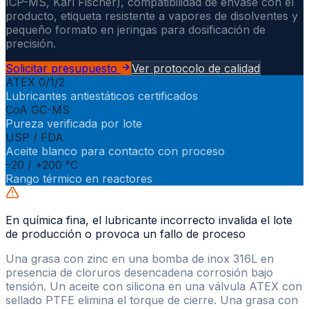
ICP-MS, Karl Fischer), compatibilidad de envase con el
producto, etiqueta resistente a vapores de disolventes y
pequeño formato en jeringas para dosificación de
precisión.
Solicitar presupuesto
Ver protocolo de calidad
ATEX 0/1/2
Lubricantes antiestáticos certificados
CoA GC-MS
Pureza verificada por lote
USP / FDA
Aceite blanco para contacto con proceso
–20 / +200 °C
Rango térmico en reactores
En química fina, el lubricante incorrecto invalida el lote
de producción o provoca un fallo de proceso
Una grasa con zinc en una bomba de inox 316L en
presencia de cloruros desencadena corrosión bajo
tensión. Un aceite con silicona en una válvula ATEX con
sellado PTFE elimina el torque de cierre. Una grasa con