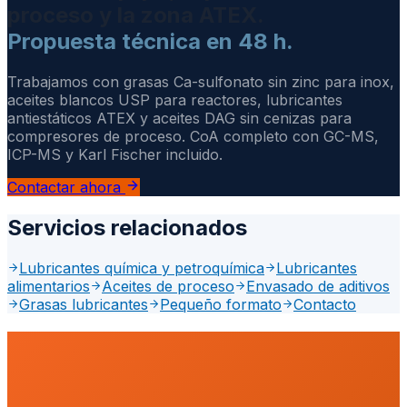
proceso y la zona ATEX.
Propuesta técnica en 48 h.
Trabajamos con grasas Ca-sulfonato sin zinc para inox,
aceites blancos USP para reactores, lubricantes
antiestáticos ATEX y aceites DAG sin cenizas para
compresores de proceso. CoA completo con GC-MS,
ICP-MS y Karl Fischer incluido.
Contactar ahora
Servicios relacionados
Lubricantes química y petroquímica
Lubricantes
alimentarios
Aceites de proceso
Envasado de aditivos
Grasas lubricantes
Pequeño formato
Contacto