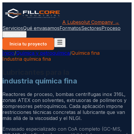
A Lubesolut Company →
Servicios
Qué envasamos
Formatos
Sectores
Proceso
Empresa
Inicia tu proyecto
Inicio
/
Química y petroquímica
/
Química fina
Industria química fina
Lubricantes para la
industria química fina
Reactores de proceso, bombas centrífugas inox 316L,
zonas ATEX con solventes, extrusoras de polímeros y
compresores petroquímicos. Cada aplicación impone
restricciones técnicas concretas al lubricante que van
más allá de la viscosidad y el NLGI.
Envasado especializado con CoA completo (GC-MS,