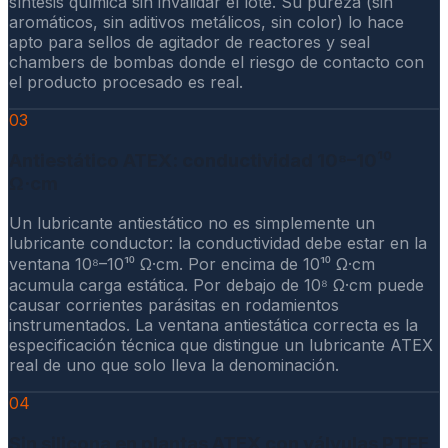
síntesis química sin invalidar el lote. Su pureza (sin
aromáticos, sin aditivos metálicos, sin color) lo hace
apto para sellos de agitador de reactores y seal
chambers de bombas donde el riesgo de contacto con
el producto procesado es real.
03
Antiestático ATEX: conductividad 10⁸–10¹⁰
Ω·cm
Un lubricante antiestático no es simplemente un
lubricante conductor: la conductividad debe estar en la
ventana 10⁸–10¹⁰ Ω·cm. Por encima de 10¹⁰ Ω·cm
acumula carga estática. Por debajo de 10⁸ Ω·cm puede
causar corrientes parásitas en rodamientos
instrumentados. La ventana antiestática correcta es la
especificación técnica que distingue un lubricante ATEX
real de uno que solo lleva la denominación.
04
Sin silicona en plantas ATEX con válvulas PTFE