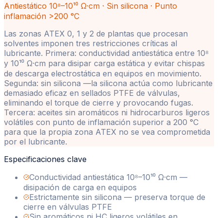
Antiestático 10⁸–10¹⁰ Ω·cm · Sin silicona · Punto
inflamación >200 °C
Las zonas ATEX 0, 1 y 2 de plantas que procesan
solventes imponen tres restricciones críticas al
lubricante. Primera: conductividad antiestática entre 10⁸
y 10¹⁰ Ω·cm para disipar carga estática y evitar chispas
de descarga electrostática en equipos en movimiento.
Segunda: sin silicona —la silicona actúa como lubricante
demasiado eficaz en sellados PTFE de válvulas,
eliminando el torque de cierre y provocando fugas.
Tercera: aceites sin aromáticos ni hidrocarburos ligeros
volátiles con punto de inflamación superior a 200 °C
para que la propia zona ATEX no se vea comprometida
por el lubricante.
Especificaciones clave
Conductividad antiestática 10⁸–10¹⁰ Ω·cm —
disipación de carga en equipos
Estrictamente sin silicona — preserva torque de
cierre en válvulas PTFE
Sin aromáticos ni HC ligeros volátiles en