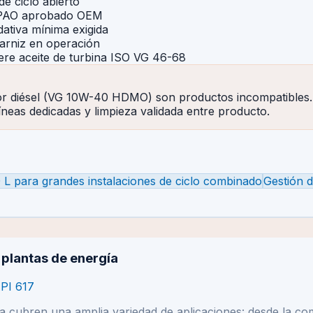
e ciclo abierto
6 PAO aprobado OEM
ativa mínima exigida
arniz en operación
ere aceite de turbina ISO VG 46-68
or diésel (VG 10W-40 HDMO) son productos incompatibles. L
neas dedicadas y limpieza validada entre producto.
 L para grandes instalaciones de ciclo combinado
Gestión 
plantas de energía
API 617
 cubren una amplia variedad de aplicaciones: desde la co