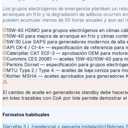
Los grupos electrógenos de emergencia plantean un reto d
arranques en frío y la degradación de aditivos ocurren e
pueden acumular menos de 50 horas anuales y aun así nec
15W-40 HDMO para grupos electrógenos en climas cáli
10W-40 para mejora de arranque en frío y climas conti
5W-30 Low SAPS para generadores modernos de alta ef
API CK-4 / CI-4+ — especificación de referencia para 
Caterpillar CAT ECF-3 — aprobación OEM para motore
Cummins CES 20081 — aceites 15W-40/10W-40 para 
Perkins Dorset — especificación para grupos electróge
MTU Type 2 / Type 4 — aceites de baja ceniza para 
Kohler MSHA — aceites aprobados para generadores Ko
El cambio de aceite en generadores standby debe hacerse
en lotes trazables con CoA por lote permite demostrar e
Formatos habituales
Garrafas 5 L (residencial y pequeña instalación)
Bidones 20