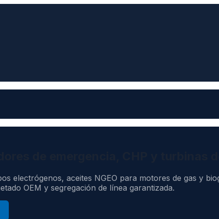
dores de emergencia, CHP y turbinas d
os electrógenos, aceites NGEO para motores de gas y biog
uetado OEM y segregación de línea garantizada.