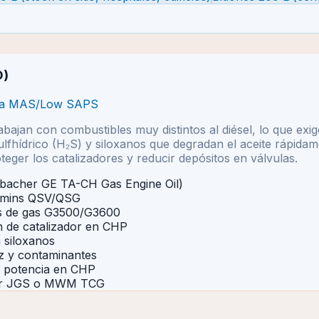
O)
niza MAS/Low SAPS
jan con combustibles muy distintos al diésel, lo que exige
sulfhídrico (H₂S) y siloxanos que degradan el aceite rápida
ger los catalizadores y reducir depósitos en válvulas.
bacher GE TA-CH Gas Engine Oil)
mmins QSV/QSG
es de gas G3500/G3600
n de catalizador en CHP
a siloxanos
ez y contaminantes
a potencia en CHP
her JGS o MWM TCG