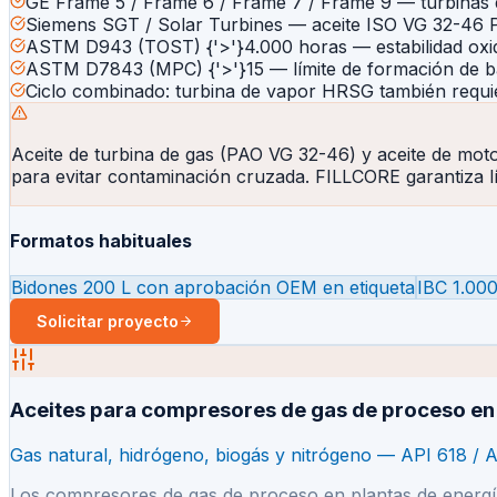
GE Frame 5 / Frame 6 / Frame 7 / Frame 9 — turbinas d
Siemens SGT / Solar Turbines — aceite ISO VG 32-4
ASTM D943 (TOST) {'>'}4.000 horas — estabilidad oxid
ASTM D7843 (MPC) {'>'}15 — límite de formación de b
Ciclo combinado: turbina de vapor HRSG también requi
Aceite de turbina de gas (PAO VG 32-46) y aceite de mot
para evitar contaminación cruzada. FILLCORE garantiza lí
Formatos habituales
Bidones 200 L con aprobación OEM en etiqueta
IBC 1.000
Solicitar proyecto
Aceites para compresores de gas de proceso en 
Gas natural, hidrógeno, biogás y nitrógeno — API 618 / 
Los compresores de gas de proceso en plantas de energía