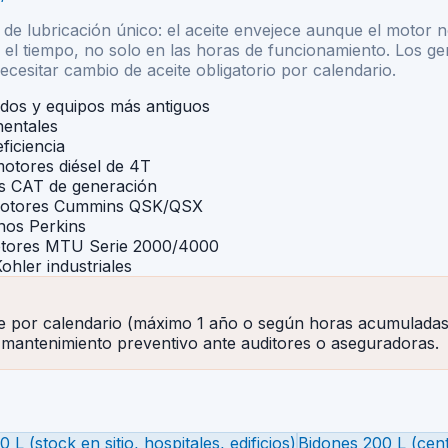
e lubricación único: el aceite envejece aunque el motor n
n el tiempo, no solo en las horas de funcionamiento. Los g
esitar cambio de aceite obligatorio por calendario.
dos y equipos más antiguos
nentales
iciencia
motores diésel de 4T
s CAT de generación
motores Cummins QSK/QSX
nos Perkins
motores MTU Serie 2000/4000
hler industriales
 por calendario (máximo 1 año o según horas acumuladas, 
l mantenimiento preventivo ante auditores o aseguradoras.
 L (stock en sitio, hospitales, edificios)
Bidones 200 L (cent