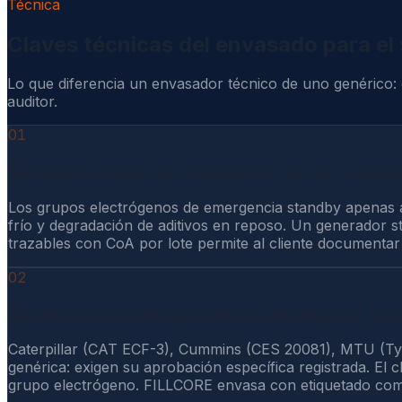
Técnica
Claves técnicas del envasado para el 
Lo que diferencia un envasador técnico de uno genérico:
auditor.
01
Cambio de aceite por calendario, no por condici
Los grupos electrógenos de emergencia standby apenas a
frío y degradación de aditivos en reposo. Un generador s
trazables con CoA por lote permite al cliente documentar
02
Aprobaciones OEM obligatorias en etiqueta, no 
Caterpillar (CAT ECF-3), Cummins (CES 20081), MTU (Ty
genérica: exigen su aprobación específica registrada. El c
grupo electrógeno. FILLCORE envasa con etiquetado comp