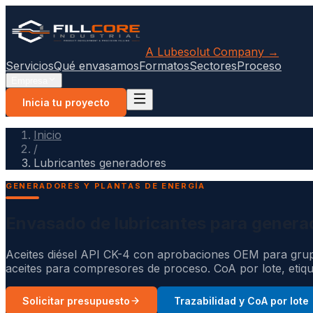
A Lubesolut Company →
Servicios
Qué envasamos
Formatos
Sectores
Proceso
Empresa
Inicia tu proyecto
Inicio
/
Lubricantes generadores
GENERADORES Y PLANTAS DE ENERGÍA
Envasado de lubricantes para genera
Aceites diésel API CK-4 con aprobaciones OEM para grup
aceites para compresores de proceso. CoA por lote, etiq
Solicitar presupuesto
Trazabilidad y CoA por lote