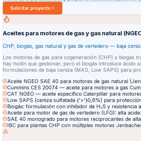
Solicitar proyecto
Aceites para motores de gas y gas natural (NGE
CHP, biogás, gas natural y gas de vertedero — baja ce
Los motores de gas para cogeneración (CHP) y biogás traba
hay hollín que gestionar, pero el biogás introduce ácido 
formulaciones de baja ceniza (MAS, Low SAPS) para prote
Aceite NGEO SAE 40 para motores de gas natural (Jen
Cummins CES 20074 — aceite para motores a gas Cu
CAT NGEO — aceite específico Caterpillar para motor
Low SAPS (ceniza sulfatada {'>'}0,6%) para protecció
Biogás: formulación con inhibidor de H₂S y resistencia 
Aceite para motor de gas de vertedero (LFG): alta acid
SAE 40 monogrado para motores reciprocantes de alt
IBC para plantas CHP con múltiples motores Jenbac