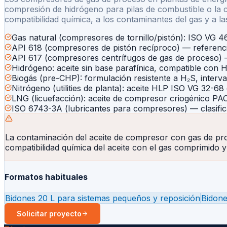
compresión de hidrógeno para pilas de combustible o la 
compatibilidad química, a los contaminantes del gas y a la
Gas natural (compresores de tornillo/pistón): ISO VG
API 618 (compresores de pistón recíproco) — referenci
API 617 (compresores centrífugos de gas de proceso) —
Hidrógeno: aceite sin base parafínica, compatible con H
Biogás (pre-CHP): formulación resistente a H₂S, interv
Nitrógeno (utilities de planta): aceite HLP ISO VG 32-68
LNG (licuefacción): aceite de compresor criogénico PAO
ISO 6743-3A (lubricantes para compresores) — clasific
La contaminación del aceite de compresor con gas de pro
compatibilidad química del aceite con el gas comprimido y 
Formatos habituales
Bidones 20 L para sistemas pequeños y reposición
Bidone
Solicitar proyecto