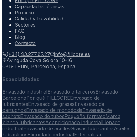
Por qué FILLCORE
Capacidades técnicas
Proceso
Calidad y trazabilidad
Sectores
FAQ
Blog
Contacto
(+34) 93.277.87.27
info@fillcore.es
Avinguda Cova Solera 10-16
08191 Rubí, Barcelona, España
Especialidades
Envasado industrial
Envasado a terceros
Envasado
Barcelona
Por qué FILLCORE
Envasado de
lubricantes
Envasado de grasas
Envasado de
cartuchos
Envasado de monodosis
Envasado de
sachets
Envasado de tubos
Pequeño formato
Marca
blanca lubricantes
Acondicionado industrial
Llenado
industrial
Envasado de aceites
Grasas lubricantes
Aceites
hidráulicos
Etiquetado industrial
Externalizar