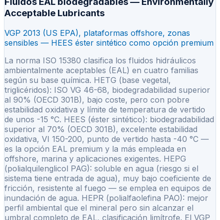
Fluidos EAL biodegradables — Environmentally
Acceptable Lubricants
VGP 2013 (US EPA), plataformas offshore, zonas
sensibles — HEES éster sintético como opción premium
La norma ISO 15380 clasifica los fluidos hidráulicos
ambientalmente aceptables (EAL) en cuatro familias
según su base química. HETG (base vegetal,
triglicéridos): ISO VG 46-68, biodegradabilidad superior
al 90% (OECD 301B), bajo coste, pero con pobre
estabilidad oxidativa y límite de temperatura de vertido
de unos -15 °C. HEES (éster sintético): biodegradabilidad
superior al 70% (OECD 301B), excelente estabilidad
oxidativa, VI 150-200, punto de vertido hasta -40 °C —
es la opción EAL premium y la más empleada en
offshore, marina y aplicaciones exigentes. HEPG
(polialquilenglicol PAG): soluble en agua (riesgo si el
sistema tiene entrada de agua), muy bajo coeficiente de
fricción, resistente al fuego — se emplea en equipos de
inundación de agua. HEPR (polialfaolefina PAO): mejor
perfil ambiental que el mineral pero sin alcanzar el
umbral completo de EAL, clasificación limítrofe. El VGP