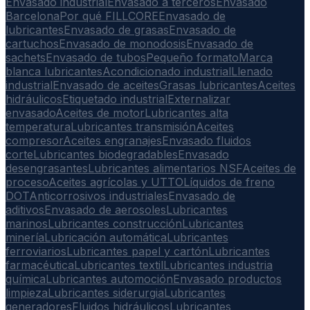
Envasado industrial
Envasado a terceros
Envasado
Barcelona
Por qué FILLCORE
Envasado de
lubricantes
Envasado de grasas
Envasado de
cartuchos
Envasado de monodosis
Envasado de
sachets
Envasado de tubos
Pequeño formato
Marca
blanca lubricantes
Acondicionado industrial
Llenado
industrial
Envasado de aceites
Grasas lubricantes
Aceites
hidráulicos
Etiquetado industrial
Externalizar
envasado
Aceites de motor
Lubricantes alta
temperatura
Lubricantes transmisión
Aceites
compresor
Aceites engranajes
Envasado fluidos
corte
Lubricantes biodegradables
Envasado
desengrasantes
Lubricantes alimentarios NSF
Aceites de
proceso
Aceites agrícolas y UTTO
Líquidos de freno
DOT
Anticorrosivos industriales
Envasado de
aditivos
Envasado de aerosoles
Lubricantes
marinos
Lubricantes construcción
Lubricantes
minería
Lubricación automática
Lubricantes
ferroviarios
Lubricantes papel y cartón
Lubricantes
farmacéutica
Lubricantes textil
Lubricantes industria
química
Lubricantes automoción
Envasado productos
limpieza
Lubricantes siderurgia
Lubricantes
generadores
Fluidos hidráulicos
Lubricantes