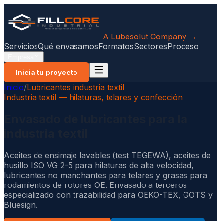
A Lubesolut Company →
Servicios
Qué envasamos
Formatos
Sectores
Proceso
Empresa
Inicia tu proyecto
Inicio
/
Lubricantes industria textil
Industria textil — hilaturas, telares y confección
Envasado de lubricantes para la
industria textil
Aceites de ensimaje lavables (test TEGEWA), aceites de
husillo ISO VG 2-5 para hilaturas de alta velocidad,
lubricantes no manchantes para telares y grasas para
rodamientos de rotores OE. Envasado a terceros
especializado con trazabilidad para OEKO-TEX, GOTS y
Bluesign.