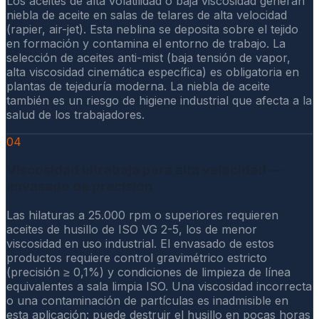
Los aceites de alta volatilidad o baja viscosidad generan
niebla de aceite en salas de telares de alta velocidad
(rapier, air-jet). Esta neblina se deposita sobre el tejido
en formación y contamina el entorno de trabajo. La
selección de aceites anti-mist (baja tensión de vapor,
alta viscosidad cinemática específica) es obligatoria en
plantas de tejeduría moderna. La niebla de aceite
también es un riesgo de higiene industrial que afecta a la
salud de los trabajadores.
04
Viscosidad ultrabaja para alta velocidad —
envasado de precisión
Las hilaturas a 25.000 rpm o superiores requieren
aceites de husillo de ISO VG 2-5, los de menor
viscosidad en uso industrial. El envasado de estos
productos requiere control gravimétrico estricto
(precisión ≥ 0,1%) y condiciones de limpieza de línea
equivalentes a sala limpia ISO. Una viscosidad incorrecta
o una contaminación de partículas es inadmisible en
esta aplicación: puede destruir el husillo en pocas horas