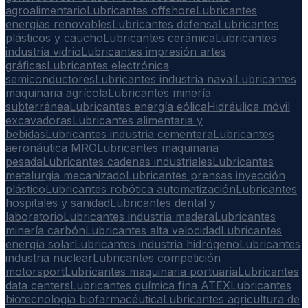
agroalimentario
Lubricantes offshore
Lubricantes
energías renovables
Lubricantes defensa
Lubricantes
plásticos y caucho
Lubricantes cerámica
Lubricantes
industria vidrio
Lubricantes impresión artes
gráficas
Lubricantes electrónica
semiconductores
Lubricantes industria naval
Lubricantes
maquinaria agrícola
Lubricantes minería
subterránea
Lubricantes energía eólica
Hidráulica móvil
excavadoras
Lubricantes alimentaria y
bebidas
Lubricantes industria cementera
Lubricantes
aeronáutica MRO
Lubricantes maquinaria
pesada
Lubricantes cadenas industriales
Lubricantes
metalurgia mecanizado
Lubricantes prensas inyección
plástico
Lubricantes robótica automatización
Lubricantes
hospitales y sanidad
Lubricantes dental y
laboratorio
Lubricantes industria madera
Lubricantes
minería carbón
Lubricantes alta velocidad
Lubricantes
energía solar
Lubricantes industria hidrógeno
Lubricantes
industria nuclear
Lubricantes competición
motorsport
Lubricantes maquinaria portuaria
Lubricantes
data centers
Lubricantes química fina ATEX
Lubricantes
biotecnología biofarmacéutica
Lubricantes agricultura de