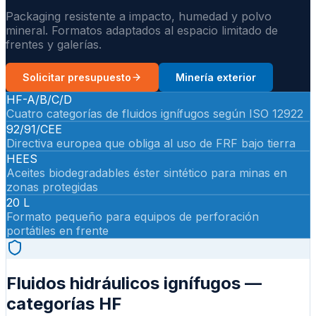
Packaging resistente a impacto, humedad y polvo
mineral. Formatos adaptados al espacio limitado de
frentes y galerías.
Solicitar presupuesto
Minería exterior
HF-A/B/C/D
Cuatro categorías de fluidos ignífugos según ISO 12922
92/91/CEE
Directiva europea que obliga al uso de FRF bajo tierra
HEES
Aceites biodegradables éster sintético para minas en
zonas protegidas
20 L
Formato pequeño para equipos de perforación
portátiles en frente
Fluidos hidráulicos ignífugos —
categorías HF