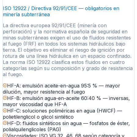
ISO 12922 / Directiva 92/91/CEE — obligatorios en
minería subterránea
La directiva europea 92/91/CEE (minería con
perforación) y la normativa española de seguridad en
minas subterráneas exigen el uso de fluidos resistentes
al fuego (FRF) en todos los sistemas hidráulicos bajo
tierra. El objetivo es eliminar el riesgo de ignición por
rotura de una línea hidráulica en un espacio confinado.
La norma ISO 12922 clasifica estos fluidos en cuatro
categorías según su composición y grado de resistencia
al fuego.
HF-A: emulsión aceite-en-agua 95:5 % — mayor
dilución, mayor resistencia al fuego
HF-B: emulsión agua-en-aceite 60:40 % — inversas,
mayor viscosidad que HF-A
HF-C: soluciones poliméricas en agua (HWCF) —
polietilenglicol o glicol sintético
HF-D: fluidos sintéticos sin agua — fosfatos de éster,
polialquilenglicoles (PAG)
Viscosidades: ISO VG 32, 46, 68 según categoría y