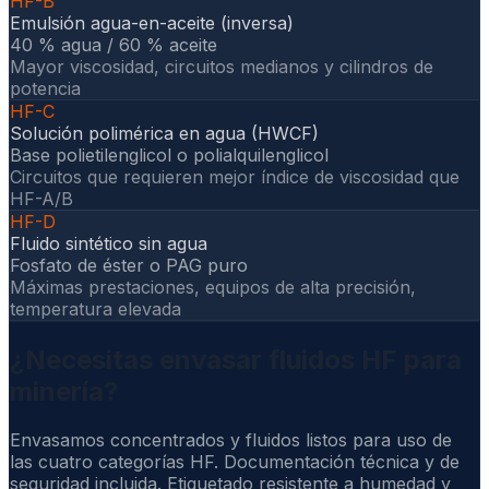
HF-B
Emulsión agua-en-aceite (inversa)
40 % agua / 60 % aceite
Mayor viscosidad, circuitos medianos y cilindros de
potencia
HF-C
Solución polimérica en agua (HWCF)
Base polietilenglicol o polialquilenglicol
Circuitos que requieren mejor índice de viscosidad que
HF-A/B
HF-D
Fluido sintético sin agua
Fosfato de éster o PAG puro
Máximas prestaciones, equipos de alta precisión,
temperatura elevada
¿Necesitas envasar fluidos HF para
minería?
Envasamos concentrados y fluidos listos para uso de
las cuatro categorías HF. Documentación técnica y de
seguridad incluida. Etiquetado resistente a humedad y