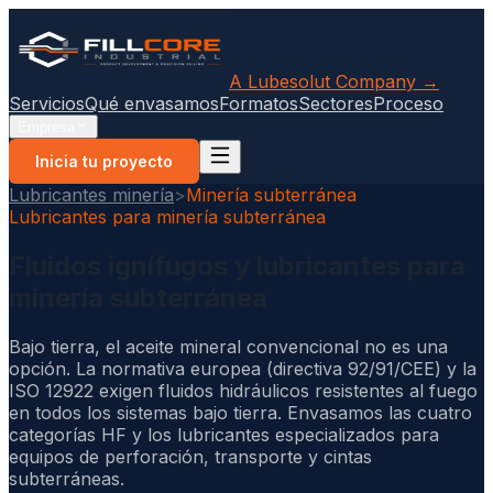
A Lubesolut Company →
Servicios
Qué envasamos
Formatos
Sectores
Proceso
Empresa
Inicia tu proyecto
Lubricantes minería
>
Minería subterránea
Lubricantes para minería subterránea
Fluidos ignífugos y lubricantes para
minería subterránea
Bajo tierra, el aceite mineral convencional no es una
opción. La normativa europea (directiva 92/91/CEE) y la
ISO 12922 exigen fluidos hidráulicos resistentes al fuego
en todos los sistemas bajo tierra. Envasamos las cuatro
categorías HF y los lubricantes especializados para
equipos de perforación, transporte y cintas
subterráneas.