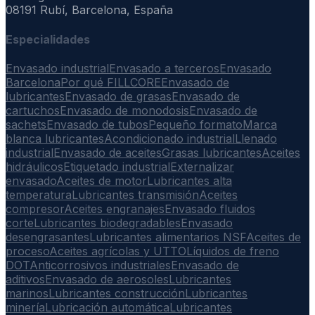
08191 Rubí, Barcelona, España
Especialidades
Envasado industrial
Envasado a terceros
Envasado
Barcelona
Por qué FILLCORE
Envasado de
lubricantes
Envasado de grasas
Envasado de
cartuchos
Envasado de monodosis
Envasado de
sachets
Envasado de tubos
Pequeño formato
Marca
blanca lubricantes
Acondicionado industrial
Llenado
industrial
Envasado de aceites
Grasas lubricantes
Aceites
hidráulicos
Etiquetado industrial
Externalizar
envasado
Aceites de motor
Lubricantes alta
temperatura
Lubricantes transmisión
Aceites
compresor
Aceites engranajes
Envasado fluidos
corte
Lubricantes biodegradables
Envasado
desengrasantes
Lubricantes alimentarios NSF
Aceites de
proceso
Aceites agrícolas y UTTO
Líquidos de freno
DOT
Anticorrosivos industriales
Envasado de
aditivos
Envasado de aerosoles
Lubricantes
marinos
Lubricantes construcción
Lubricantes
minería
Lubricación automática
Lubricantes