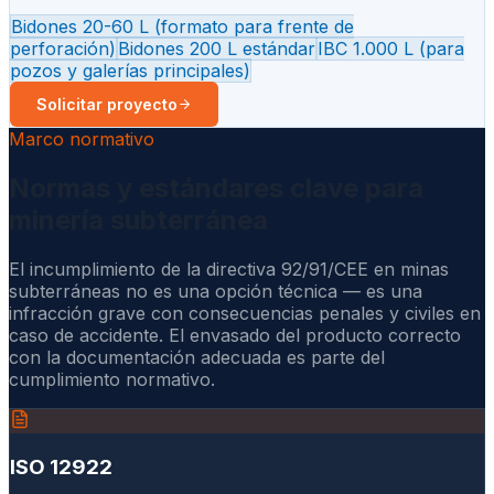
Bidones 20-60 L (formato para frente de
perforación)
Bidones 200 L estándar
IBC 1.000 L (para
pozos y galerías principales)
Solicitar proyecto
Marco normativo
Normas y estándares clave para
minería subterránea
El incumplimiento de la directiva 92/91/CEE en minas
subterráneas no es una opción técnica — es una
infracción grave con consecuencias penales y civiles en
caso de accidente. El envasado del producto correcto
con la documentación adecuada es parte del
cumplimiento normativo.
ISO 12922