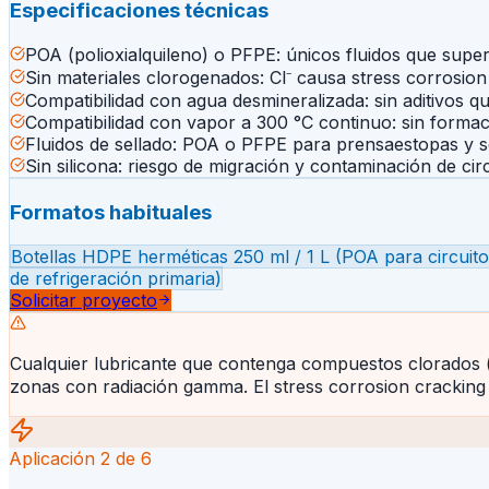
Especificaciones técnicas
POA (polioxialquileno) o PFPE: únicos fluidos que super
Sin materiales clorogenados: Cl⁻ causa stress corrosion
Compatibilidad con agua desmineralizada: sin aditivos q
Compatibilidad con vapor a 300 °C continuo: sin forma
Fluidos de sellado: POA o PFPE para prensaestopas y s
Sin silicona: riesgo de migración y contaminación de cir
Formatos habituales
Botellas HDPE herméticas 250 ml / 1 L (POA para circuito
de refrigeración primaria)
Solicitar proyecto
Cualquier lubricante que contenga compuestos clorados (
zonas con radiación gamma. El stress corrosion cracking i
Aplicación
2
de
6