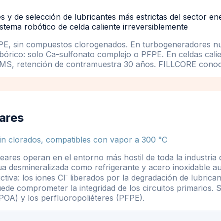
s y de selección de lubricantes más estrictas del sector en
sistema robótico de celda caliente irreversiblemente
PE, sin compuestos clorogenados. En turbogeneradores n
rico: solo Ca-sulfonato complejo o PFPE. En celdas calien
S, retención de contramuestra 30 años. FILLCORE conoce e
ares
 clorados, compatibles con vapor a 300 °C
eares operan en el entorno más hostil de toda la industria 
 desmineralizada como refrigerante y acero inoxidable aus
tiva: los iones Cl⁻ liberados por la degradación de lubric
ede comprometer la integridad de los circuitos primarios. S
 (POA) y los perfluoropoliéteres (PFPE).