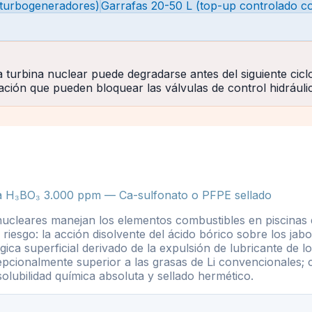
e turbogeneradores)
Garrafas 20-50 L (top-up controlado con
a turbina nuclear puede degradarse antes del siguiente ci
ación que pueden bloquear las válvulas de control hidráulic
 a H₃BO₃ 3.000 ppm — Ca-sulfonato o PFPE sellado
 nucleares manejan los elementos combustibles en piscina
riesgo: la acción disolvente del ácido bórico sobre los ja
ógica superficial derivado de la expulsión de lubricante de
pcionalmente superior a las grasas de Li convencionales; c
olubilidad química absoluta y sellado hermético.