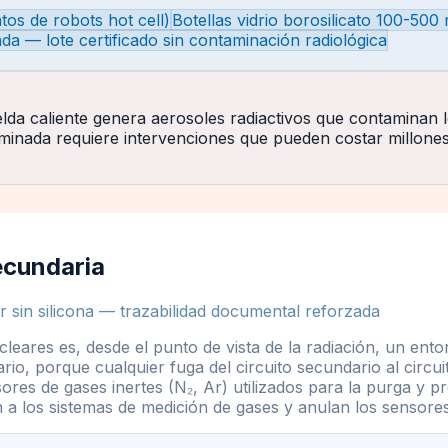
os de robots hot cell)
Botellas vidrio borosilicato 100-500
ada — lote certificado sin contaminación radiológica
lda caliente genera aerosoles radiactivos que contaminan l
taminada requiere intervenciones que pueden costar millone
ecundaria
in silicona — trazabilidad documental reforzada
ucleares es, desde el punto de vista de la radiación, un en
mario, porque cualquier fuga del circuito secundario al circ
ores de gases inertes (N₂, Ar) utilizados para la purga y p
n a los sistemas de medición de gases y anulan los sensore