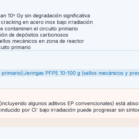
an 10⁸ Gy sin degradación significativa
 cracking en acero inox bajo irradiación
ue contaminen el circuito primario
ción de depósitos carbonosos
ellos mecánicos en zona de reactor
cuito primario
 primario)
Jeringas PFPE 10-100 g (sellos mecánicos y pre
incluyendo algunos aditivos EP convencionales) está abso
nducido por Cl⁻ bajo irradiación puede progresar sin síntom