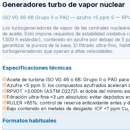
Generadores turbo de vapor nuclear
ISO VG 46-68 Grupo II o PAO — azufre <5 ppm S — RPVO
Los turbogeneradores de vapor de las centrales nucleares
de aceite. Esto impone requisitos de estabilidad oxidativa
1.500 h estándar), contenido en azufre por debajo de 5 p
garantizar la pureza de la base. El filtrado ultra-fino, h
turbogeneradores que operan a altas velocidades.
Especificaciones técnicas
Aceite de turbina ISO VG 46 o 68: Grupo II o PAO par
Azufre <5 ppm S: los compuestos azufrados aceleran la 
RPVOT >3.000h (ASTM D2272): el doble del mínimo exig
Filtración ultra-fina <3 µm absolutos: evitar depósitos e
RULER >85%: control de reserva antioxidante antes y 
Bajo contenido en metales de desgaste: ICP <1 ppm Cu,
Formatos habituales