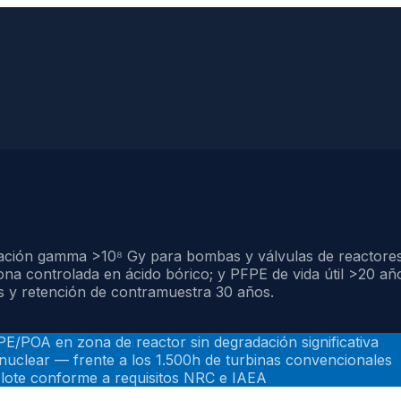
diación gamma
>
10⁸ Gy para bombas y válvulas de reactor
na controlada en ácido bórico; y PFPE de vida útil
>
20 año
y retención de contramuestra 30 años.
E/POA en zona de reactor sin degradación significativa
 nuclear — frente a los 1.500h de turbinas convencionales
lote conforme a requisitos NRC e IAEA