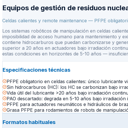
Equipos de gestión de residuos nucle
Celdas calientes y remote maintenance — PFPE obligatori
Los sistemas robóticos de manipulación en celdas caliente
imposibilidad de acceso humano para mantenimiento y exige
contiene hidrocarburos que puedan carbonizarse y generar 
superior a 20 años en actuadores bajo irradiación contin
estas condiciones en horizontes de 5-10 años — insuficient
Especificaciones técnicas
PFPE obligatorio en celdas calientes: único lubricante v
Sin hidrocarburos (HC): los HC se carbonizan bajo irra
Vida útil del lubricante >20 años bajo irradiación cont
PAO descartado: degrada en 5-10 años bajo irradiación i
PFPE para actuadores neumáticos e hidráulicos de bra
Grasa PFPE para rodamientos de robots de manipulación
Formatos habituales