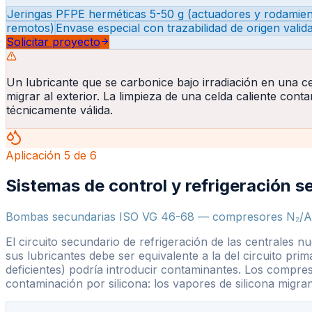
Jeringas PFPE herméticas 5-50 g (actuadores y rodamient
remotos)
Envase especial con trazabilidad de origen valid
Solicitar proyecto
Un lubricante que se carbonice bajo irradiación en una ce
migrar al exterior. La limpieza de una celda caliente con
técnicamente válida.
Aplicación
5
de
6
Sistemas de control y refrigeración s
Bombas secundarias ISO VG 46-68 — compresores N₂/Ar s
El circuito secundario de refrigeración de las centrales n
sus lubricantes debe ser equivalente a la del circuito pri
deficientes) podría introducir contaminantes. Los compres
contaminación por silicona: los vapores de silicona migra