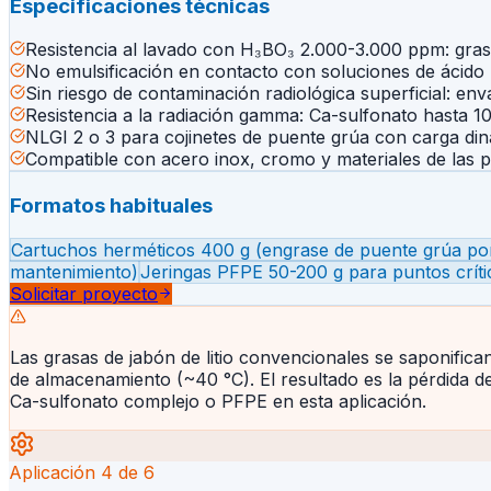
Especificaciones técnicas
Resistencia al lavado con H₃BO₃ 2.000-3.000 ppm: gra
No emulsificación en contacto con soluciones de ácido
Sin riesgo de contaminación radiológica superficial: en
Resistencia a la radiación gamma: Ca-sulfonato hasta 1
NLGI 2 o 3 para cojinetes de puente grúa con carga di
Compatible con acero inox, cromo y materiales de las p
Formatos habituales
Cartuchos herméticos 400 g (engrase de puente grúa por
mantenimiento)
Jeringas PFPE 50-200 g para puntos críti
Solicitar proyecto
Las grasas de jabón de litio convencionales se saponific
de almacenamiento (~40 °C). El resultado es la pérdida de 
Ca-sulfonato complejo o PFPE en esta aplicación.
Aplicación
4
de
6