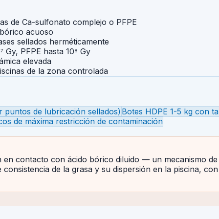
sas de Ca-sulfonato complejo o PFPE
 bórico acuoso
vases sellados herméticamente
0⁷ Gy, PFPE hasta 10⁸ Gy
námica elevada
iscinas de la zona controlada
 puntos de lubricación sellados)
Botes HDPE 1-5 kg con tap
cos de máxima restricción de contaminación
an en contacto con ácido bórico diluido — un mecanismo de
consistencia de la grasa y su dispersión en la piscina, con