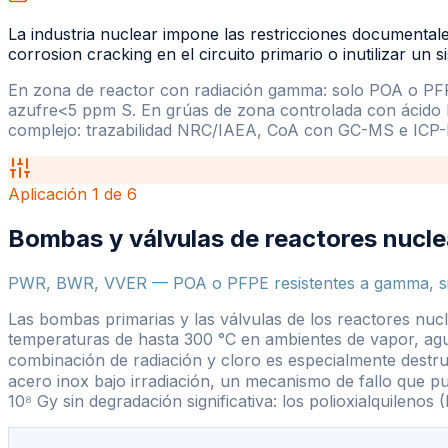
La industria nuclear impone las restricciones documentale
corrosion cracking en el circuito primario o inutilizar un 
En zona de reactor con radiación gamma: solo POA o PF
azufre
<
5 ppm S. En grúas de zona controlada con ácido bó
complejo: trazabilidad NRC/IAEA, CoA con GC-MS e ICP-M
Aplicación
1
de
6
Bombas y válvulas de reactores nucle
PWR, BWR, VVER — POA o PFPE resistentes a gamma, sin
Las bombas primarias y las válvulas de los reactores nucl
temperaturas de hasta 300 °C en ambientes de vapor, agua
combinación de radiación y cloro es especialmente destruc
acero inox bajo irradiación, un mecanismo de fallo que pu
10⁸ Gy sin degradación significativa: los polioxialquilenos