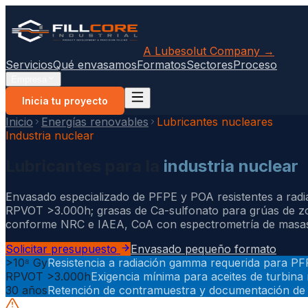
A Lubesolut Company →
Servicios
Qué envasamos
Formatos
Sectores
Proceso
Empresa
Inicia tu proyecto
Inicio
Energías renovables
Lubricantes nucleares
Industria nuclear
Lubricantes para la
industria nuclear
Envasado especializado de PFPE y POA resistentes a ra
RPVOT
>
3.000h; grasas de Ca-sulfonato para grúas de zo
conforme NRC e IAEA, CoA con espectrometría de masas 
Solicitar presupuesto
Envasado pequeño formato
>10⁸ Gy
Resistencia a radiación gamma requerida para PFP
RPVOT >3.000h
Exigencia mínima para aceites de turbina
30 años
Retención de contramuestra y documentación de 