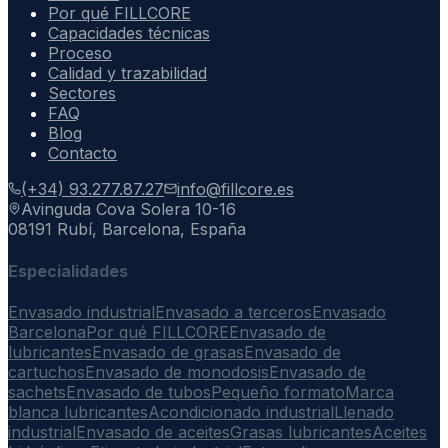
Por qué FILLCORE
Capacidades técnicas
Proceso
Calidad y trazabilidad
Sectores
FAQ
Blog
Contacto
(+34) 93.277.87.27
info@fillcore.es
Avinguda Cova Solera 10-16
08191 Rubí, Barcelona, España
Especialidades
Envasado industrial
Envasado a terceros
Envasado
Barcelona
Por qué FILLCORE
Envasado de
lubricantes
Envasado de grasas
Envasado de
cartuchos
Envasado de monodosis
Envasado de
sachets
Envasado de tubos
Pequeño formato
Marca
blanca lubricantes
Acondicionado industrial
Llenado
industrial
Envasado de aceites
Grasas lubricantes
Aceites