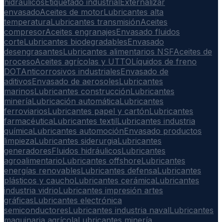
hidráulicos
Etiquetado industrial
Externalizar
envasado
Aceites de motor
Lubricantes alta
temperatura
Lubricantes transmisión
Aceites
compresor
Aceites engranajes
Envasado fluidos
corte
Lubricantes biodegradables
Envasado
desengrasantes
Lubricantes alimentarios NSF
Aceites de
proceso
Aceites agrícolas y UTTO
Líquidos de freno
DOT
Anticorrosivos industriales
Envasado de
aditivos
Envasado de aerosoles
Lubricantes
marinos
Lubricantes construcción
Lubricantes
minería
Lubricación automática
Lubricantes
ferroviarios
Lubricantes papel y cartón
Lubricantes
farmacéutica
Lubricantes textil
Lubricantes industria
química
Lubricantes automoción
Envasado productos
limpieza
Lubricantes siderurgia
Lubricantes
generadores
Fluidos hidráulicos
Lubricantes
agroalimentario
Lubricantes offshore
Lubricantes
energías renovables
Lubricantes defensa
Lubricantes
plásticos y caucho
Lubricantes cerámica
Lubricantes
industria vidrio
Lubricantes impresión artes
gráficas
Lubricantes electrónica
semiconductores
Lubricantes industria naval
Lubricantes
maquinaria agrícola
Lubricantes minería