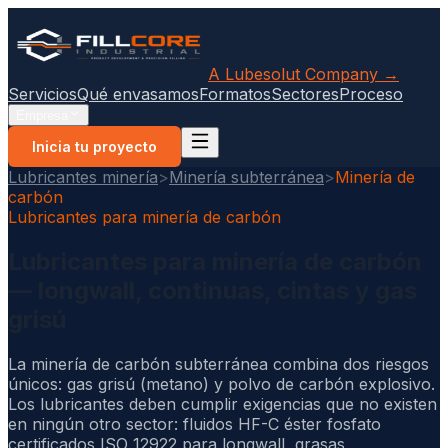
A Lubesolut Company →
Servicios
Qué envasamos
Formatos
Sectores
Proceso
Empresa
Inicia tu proyecto
Lubricantes minería
>
Minería subterránea
>
Minería de
carbón
Lubricantes para minería de carbón
Lubricantes para minería de carbón
— longwall, continuas, cintas y gas
grisú
La minería de carbón subterránea combina dos riesgos
únicos: gas grisú (metano) y polvo de carbón explosivo.
Los lubricantes deben cumplir exigencias que no existen
en ningún otro sector: fluidos HF-C éster fosfato
certificados ISO 12922 para longwall, grasas