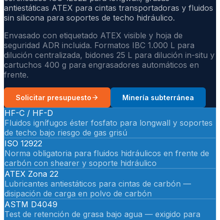
antiestáticas ATEX para cintas transportadoras y fluidos
sin silicona para soportes de techo hidráulico.
Envasado con etiquetado ATEX visible y hoja de
seguridad ADR incluida. Formatos IBC 1.000 L para
dilución centralizada, bidones 25 L para dilución in-situ y
cartuchos 400 g para engrasadores automáticos en
frente.
Solicitar presupuesto
Minería subterránea
HF-C / HF-D
Fluidos ignífugos éster fosfato para longwall y soportes
de techo bajo riesgo de gas grisú
ISO 12922
Norma obligatoria para fluidos hidráulicos en frente de
carbón con shearer y soporte hidráulico
ATEX Zona 22
Lubricantes antiestáticos para cintas de carbón —
disipación de carga en polvo de carbón
ASTM D4049
Test de retención de grasa bajo agua — exigido para