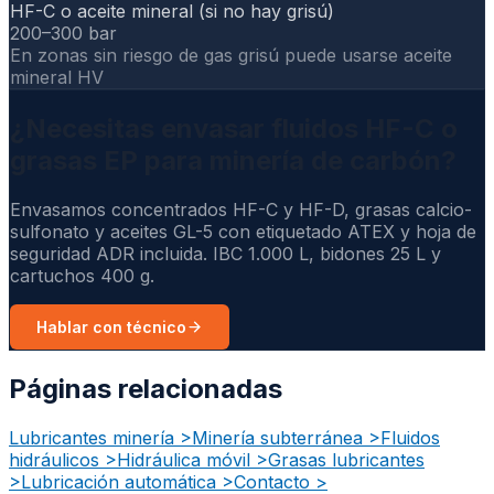
HF-C o aceite mineral (si no hay grisú)
200–300 bar
En zonas sin riesgo de gas grisú puede usarse aceite
mineral HV
¿Necesitas envasar fluidos HF-C o
grasas EP para minería de carbón?
Envasamos concentrados HF-C y HF-D, grasas calcio-
sulfonato y aceites GL-5 con etiquetado ATEX y hoja de
seguridad ADR incluida. IBC 1.000 L, bidones 25 L y
cartuchos 400 g.
Hablar con técnico
Páginas relacionadas
Lubricantes minería
>
Minería subterránea
>
Fluidos
hidráulicos
>
Hidráulica móvil
>
Grasas lubricantes
>
Lubricación automática
>
Contacto
>