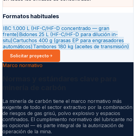
Formatos habituales
IBC 1.000 L (HF-C/HF-D concentrado — gran
frente)
Bidones 25 L (HF-C/HF-D para dilución in-
situ)
Cartuchos 400 g (grasas EP para engrasadores
automáticos)
Tambores 180 kg (aceites de transmisión)
Solicitar proyecto
Marco normativo
Normas y estándares clave para
minería de carbón
La minería de carbón tiene el marco normativo más
exigente de todo el sector extractivo por la combinación
de riesgos de gas grisú, polvo explosivo y espacios
confinados. El cumplimiento normativo del lubricante no
es opcional — es parte integral de la autorización de
operación de la mina.