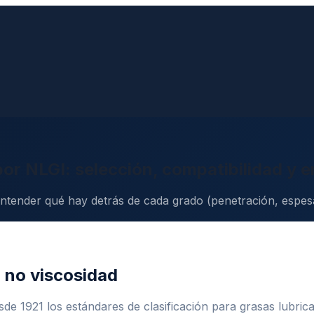
por NLGI: selección, compatibilidad y 
ntender qué hay detrás de cada grado (penetración, espesan
, no viscosidad
sde 1921 los estándares de clasificación para grasas lubric