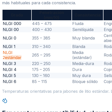
más habituales para cada consistencia.
Penetración
Grado
Consistencia
(mm/10)
NLGI 000
445 – 475
Fluida
Engr
NLGI 00
400 – 430
Semilíquida
Engr
Cent
NLGI 0
355 – 385
Muy blanda
abie
NLGI 1
310 – 340
Blanda
Roda
NLGI
Media
265 – 295
Roda
2
estándar
(estándar)
NLGI 3
220 – 250
Media-dura
Roda
NLGI 4
175 – 205
Dura
Coji
NLGI 5
130 – 160
Muy dura
Sell
NLGI 6
85 – 115
Bloque sólido
Coji
Temperaturas orientativas para jabones de litio estándar.