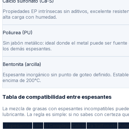
Calcio sulfonato (Ca-S)
Propiedades EP intrínsecas sin aditivos, excelente resist
alta carga con humedad.
Poliurea (PU)
Sin jabón metálico: ideal donde el metal puede ser fuente 
los demás espesantes.
Bentonita (arcilla)
Espesante inorgánico sin punto de goteo definido. Estable
encima de 200°C.
Tabla de compatibilidad entre espesantes
La mezcla de grasas con espesantes incompatibles puede p
lubricante. La regla es simple: si no sabes con certeza q
Espesante
Litio
Li Complejo
Calcio
Ca Sulfonato
Poli