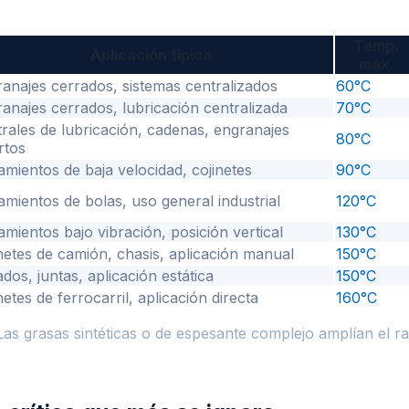
Temp.
Aplicación típica
máx.
anajes cerrados, sistemas centralizados
60°C
anajes cerrados, lubricación centralizada
70°C
rales de lubricación, cadenas, engranajes
80°C
rtos
mientos de baja velocidad, cojinetes
90°C
mientos de bolas, uso general industrial
120°C
mientos bajo vibración, posición vertical
130°C
netes de camión, chasis, aplicación manual
150°C
ados, juntas, aplicación estática
150°C
netes de ferrocarril, aplicación directa
160°C
 Las grasas sintéticas o de espesante complejo amplían el r