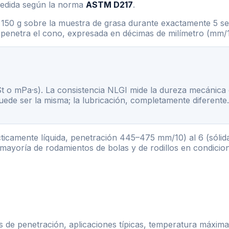
medida según la norma
ASTM D217
.
 150 g sobre la muestra de grasa durante exactamente 5 s
penetra el cono, expresada en décimas de milímetro (mm/1
n cSt o mPa·s). La consistencia NLGI mide la dureza mecánic
ede ser la misma; la lubricación, completamente diferent
cticamente líquida, penetración 445–475 mm/10) al 6 (sóli
la mayoría de rodamientos de bolas y de rodillos en condici
es de penetración, aplicaciones típicas, temperatura máxim