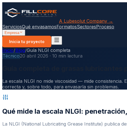
A Lubesolut Company →
Servicios
Qué envasamos
Formatos
Sectores
Proceso
Empresa
Inicia tu proyecto
Inicio
/
Blog
/
Guía NLGI completa
Técnico
20 abril 2026 · 10 min lectura
Guía completa de grasas lubricantes 
La escala NLGI no mide viscosidad — mide consistencia. E
correcta y, sobre todo, para envasarla sin problemas.
Qué mide la escala NLGI: penetración
La NLGI (National Lubricating Grease Institute) publica de