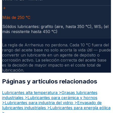
Más de 250 °C
Sólidos lubricantes: grafito (aire, hasta 350 °C), WS₂ (el
más resistente hasta 450 °C)
La regla de Arrhenius no perdona. Cada 10 °C fuera del
rango del aceite base no solo acorta la vida útil — puede
convertir un lubricante en un agente de depósito o
corrosión activo. La selección correcta del aceite base
es la decisión de mayor impacto en el coste total de
lubricación.
Páginas y artículos relacionados
Lubricantes alta temperatura
>
Grasas lubricantes
industriales
>
Lubricantes para cerámica y hornos
>
Lubricantes para industria del vidrio
>
Envasado de
lubricantes industriales
>
Lubricantes para energía eólica
>