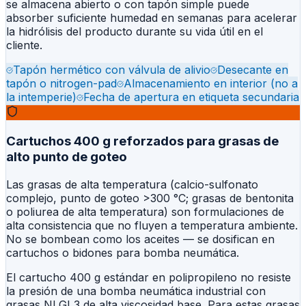
se almacena abierto o con tapón simple puede
absorber suficiente humedad en semanas para acelerar
la hidrólisis del producto durante su vida útil en el
cliente.
Tapón hermético con válvula de alivio
Desecante en
tapón o nitrogen-pad
Almacenamiento en interior (no a
la intemperie)
Fecha de apertura en etiqueta secundaria
Cartuchos 400 g reforzados para grasas de
alto punto de goteo
Las grasas de alta temperatura (calcio-sulfonato
complejo, punto de goteo
>
300 °C; grasas de bentonita
o poliurea de alta temperatura) son formulaciones de
alta consistencia que no fluyen a temperatura ambiente.
No se bombean como los aceites — se dosifican en
cartuchos o bidones para bomba neumática.
El cartucho 400 g estándar en polipropileno no resiste
la presión de una bomba neumática industrial con
grasas NLGI 3 de alta viscosidad base. Para estas grasas