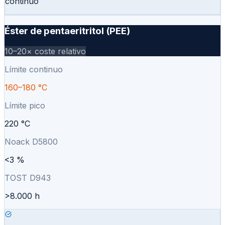
continuo
Éster de pentaeritritol (PEE)
10–20×
coste relativo
Límite continuo
160–180 °C
Límite pico
220 °C
Noack D5800
<3 %
TOST D943
>8.000 h