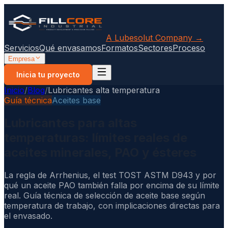
A Lubesolut Company →
Servicios
Qué envasamos
Formatos
Sectores
Proceso
Empresa
Inicia tu proyecto
Inicio
/
Blog
/
Lubricantes alta temperatura
Guía técnica
Aceites base
Lubricantes para altas
temperaturas: límites reales de
aceites minerales, PAO y ésteres
La regla de Arrhenius, el test TOST ASTM D943 y por
qué un aceite PAO también falla por encima de su límite
real. Guía técnica de selección de aceite base según
temperatura de trabajo, con implicaciones directas para
el envasado.