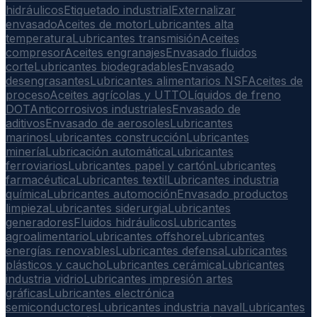
hidráulicos
Etiquetado industrial
Externalizar
envasado
Aceites de motor
Lubricantes alta
temperatura
Lubricantes transmisión
Aceites
compresor
Aceites engranajes
Envasado fluidos
corte
Lubricantes biodegradables
Envasado
desengrasantes
Lubricantes alimentarios NSF
Aceites de
proceso
Aceites agrícolas y UTTO
Líquidos de freno
DOT
Anticorrosivos industriales
Envasado de
aditivos
Envasado de aerosoles
Lubricantes
marinos
Lubricantes construcción
Lubricantes
minería
Lubricación automática
Lubricantes
ferroviarios
Lubricantes papel y cartón
Lubricantes
farmacéutica
Lubricantes textil
Lubricantes industria
química
Lubricantes automoción
Envasado productos
limpieza
Lubricantes siderurgia
Lubricantes
generadores
Fluidos hidráulicos
Lubricantes
agroalimentario
Lubricantes offshore
Lubricantes
energías renovables
Lubricantes defensa
Lubricantes
plásticos y caucho
Lubricantes cerámica
Lubricantes
industria vidrio
Lubricantes impresión artes
gráficas
Lubricantes electrónica
semiconductores
Lubricantes industria naval
Lubricantes