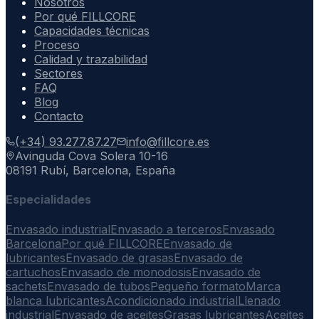
Nosotros
Por qué FILLCORE
Capacidades técnicas
Proceso
Calidad y trazabilidad
Sectores
FAQ
Blog
Contacto
(+34) 93.277.87.27
info@fillcore.es
Avinguda Cova Solera 10-16
08191 Rubí, Barcelona, España
Especialidades
Envasado industrial
Envasado a terceros
Envasado
Barcelona
Por qué FILLCORE
Envasado de
lubricantes
Envasado de grasas
Envasado de
cartuchos
Envasado de monodosis
Envasado de
sachets
Envasado de tubos
Pequeño formato
Marca
blanca lubricantes
Acondicionado industrial
Llenado
industrial
Envasado de aceites
Grasas lubricantes
Aceites