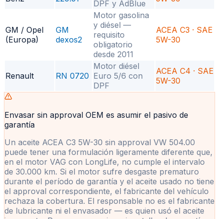
DPF y AdBlue
Motor gasolina
y diésel —
GM / Opel
GM
ACEA C3 · SAE
requisito
(Europa)
dexos2
5W-30
obligatorio
desde 2011
Motor diésel
ACEA C4 · SAE
Renault
RN 0720
Euro 5/6 con
5W-30
DPF
Envasar sin approval OEM es asumir el pasivo de
garantía
Un aceite ACEA C3 5W-30 sin approval VW 504.00
puede tener una formulación ligeramente diferente que,
en el motor VAG con LongLife, no cumple el intervalo
de 30.000 km. Si el motor sufre desgaste prematuro
durante el período de garantía y el aceite usado no tiene
el approval correspondiente, el fabricante del vehículo
rechaza la cobertura. El responsable no es el fabricante
de lubricante ni el envasador — es quien usó el aceite