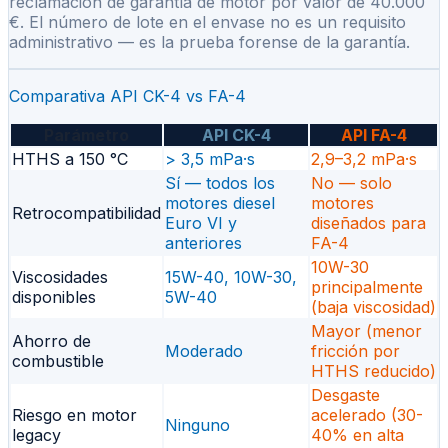
reclamación de garantía de motor por valor de 40.000
€. El número de lote en el envase no es un requisito
administrativo — es la prueba forense de la garantía.
Comparativa API CK-4 vs FA-4
Parámetro
API CK-4
API FA-4
HTHS a 150 °C
> 3,5 mPa·s
2,9–3,2 mPa·s
Sí — todos los
No — solo
motores diesel
motores
Retrocompatibilidad
Euro VI y
diseñados para
anteriores
FA-4
10W-30
Viscosidades
15W-40, 10W-30,
principalmente
disponibles
5W-40
(baja viscosidad)
Mayor (menor
Ahorro de
Moderado
fricción por
combustible
HTHS reducido)
Desgaste
Riesgo en motor
acelerado (30-
Ninguno
legacy
40% en alta