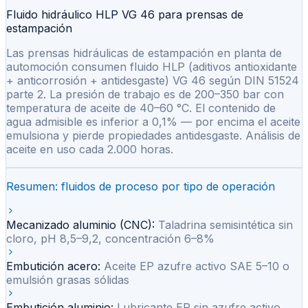
Fluido hidráulico HLP VG 46 para prensas de
estampación
Las prensas hidráulicas de estampación en planta de
automoción consumen fluido HLP (aditivos antioxidante
+ anticorrosión + antidesgaste) VG 46 según DIN 51524
parte 2. La presión de trabajo es de 200–350 bar con
temperatura de aceite de 40–60 °C. El contenido de
agua admisible es inferior a 0,1% — por encima el aceite
emulsiona y pierde propiedades antidesgaste. Análisis de
aceite en uso cada 2.000 horas.
Resumen: fluidos de proceso por tipo de operación
Mecanizado aluminio (CNC)
:
Taladrina semisintética sin
cloro, pH 8,5–9,2, concentración 6–8%
Embutición acero
:
Aceite EP azufre activo SAE 5–10 o
emulsión grasas sólidas
Embutición aluminio
:
Lubricante EP sin azufre activo