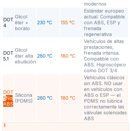
modernos
Estándar europeo
Glicol
actual. Compatible
DOT
éter +
230 °C
155 °C
con ABS, ESP y
4
borato
frenada
regenerativa
Vehículos de altas
prestaciones,
Glicol
DOT
frenada intensa.
éter alta
260 °C
180 °C
5.1
Compatible con
ebullición
ABS. Higroscópico
como DOT 3/4
Vehículos clásicos
sin ABS. NO usar
en vehículos con
DOT
Silicona
ABS o ESP — el
5
No
260 °C
180 °C
(PDMS)
PDMS no lubrica
ABS
correctamente las
válvulas solenoides
ABS