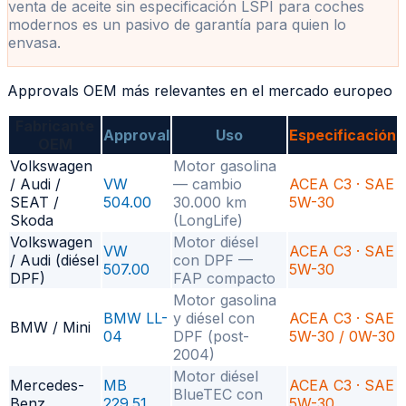
venta de aceite sin especificación LSPI para coches
modernos es un pasivo de garantía para quien lo
envasa.
Approvals OEM más relevantes en el mercado europeo
Fabricante
Approval
Uso
Especificación
OEM
Volkswagen
Motor gasolina
/ Audi /
VW
— cambio
ACEA C3 · SAE
SEAT /
504.00
30.000 km
5W-30
Skoda
(LongLife)
Volkswagen
Motor diésel
VW
ACEA C3 · SAE
/ Audi (diésel
con DPF —
507.00
5W-30
DPF)
FAP compacto
Motor gasolina
BMW LL-
y diésel con
ACEA C3 · SAE
BMW / Mini
04
DPF (post-
5W-30 / 0W-30
2004)
Motor diésel
Mercedes-
MB
ACEA C3 · SAE
BlueTEC con
Benz
229.51
5W-30