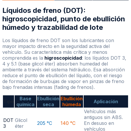
Líquidos de freno (DOT):
higroscopicidad, punto de ebullición
húmedo y trazabilidad de lote
Los líquidos de freno DOT son los lubricantes con
mayor impacto directo en la seguridad activa del
vehículo. Su característica más crítica y menos
comprendida es la
higroscopicidad
: los líquidos DOT 3,
4 y 5.1 (base glicol éter) absorben humedad del
ambiente a través del sistema hidráulico. Esa absorción
reduce el punto de ebullición del líquido, con el riesgo
de formación de burbujas de vapor en pinzas de freno
bajo frenadas intensas (fading de frenos).
Base
Ebullición
Ebullición
Tipo
Aplicación
química
seca
húmeda
Vehículos más
antiguos sin ABS.
DOT
Glicol
205 °C
140 °C
En desuso en
3
éter
vehículos