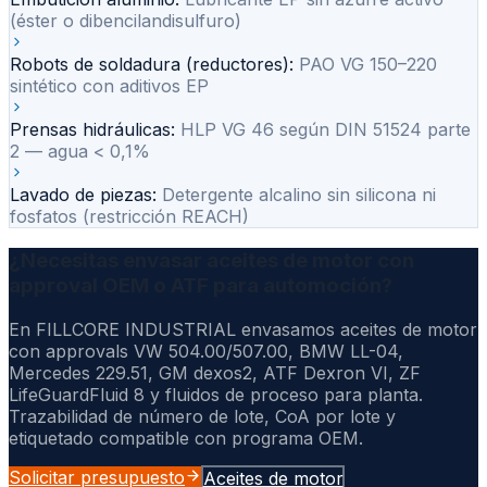
(éster o dibencilandisulfuro)
Robots de soldadura (reductores)
:
PAO VG 150–220
sintético con aditivos EP
Prensas hidráulicas
:
HLP VG 46 según DIN 51524 parte
2 — agua < 0,1%
Lavado de piezas
:
Detergente alcalino sin silicona ni
fosfatos (restricción REACH)
¿Necesitas envasar aceites de motor con
approval OEM o ATF para automoción?
En FILLCORE INDUSTRIAL envasamos aceites de motor
con approvals VW 504.00/507.00, BMW LL-04,
Mercedes 229.51, GM dexos2, ATF Dexron VI, ZF
LifeGuardFluid 8 y fluidos de proceso para planta.
Trazabilidad de número de lote, CoA por lote y
etiquetado compatible con programa OEM.
Solicitar presupuesto
Aceites de motor