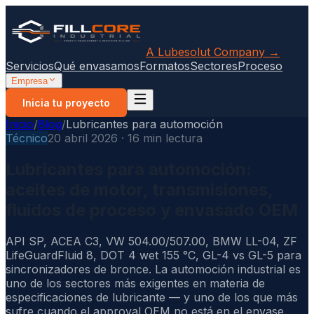
A Lubesolut Company →
Servicios
Qué envasamos
Formatos
Sectores
Proceso
Empresa
Inicia tu proyecto
Inicio
/
Blog
/
Lubricantes para automoción
Técnico
20 abril 2026 · 16 min lectura
Lubricantes para automoción:
aceites de motor, transmisiones,
fluidos de proceso y envasado OEM
API SP, ACEA C3, VW 504.00/507.00, BMW LL-04, ZF
LifeGuardFluid 8, DOT 4 wet 155 °C, GL-4 vs GL-5 para
sincronizadores de bronce. La automoción industrial es
uno de los sectores más exigentes en materia de
especificaciones de lubricante — y uno de los que más
sufre cuando el approval OEM no está en el envase.