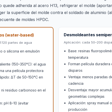
no quede adherida al acero H13, refrigerar el molde (apor
eger la superficie del molde contra el soldado de aluminio (
recuente de moldes HPDC.
Desmoldeantes semipe
os (water-based)
Aplicación: cada 50–200 dispa
1:120 partes de agua
Base: resinas fluoropolimér
no o silicona en emulsión
temperatura
Forman película duradera 
aliente (150–350°C): el agua
disparos
ma una película protectora
Ventaja: menos paradas de
rápido: ΔT de 50–150°C en
cadencia
Desventaja: mayor acumul
ni residuo carbonoso en el
geometrías complejas
Aplicación: spray manual o
n: pH 8–10 (evitar
producción