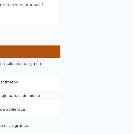
 de paredes gruesas /
n (célula de carga en
t interno
taje parcial de molde
ica acelerada
rte micrográfico