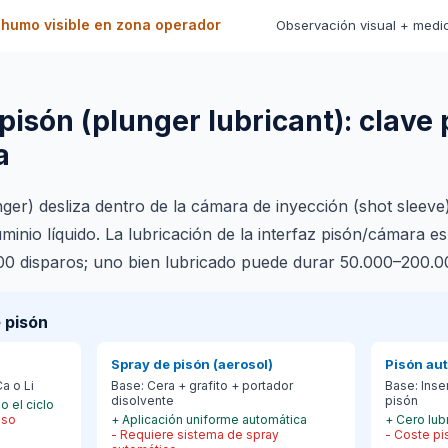
 humo visible en zona operador
Observación visual + medi
pisón (plunger lubricant): clave 
a
nger) desliza dentro de la cámara de inyección (shot sleev
minio líquido. La lubricación de la interfaz pisón/cámara es
000 disparos; uno bien lubricado puede durar 50.000–200.0
 pisón
Spray de pisón (aerosol)
Pisón au
a o Li
Base:
Cera + grafito + portador
Base:
Inse
disolvente
pisón
o el ciclo
eso
+
Aplicación uniforme automática
+
Cero lub
-
Requiere sistema de spray
-
Coste pi