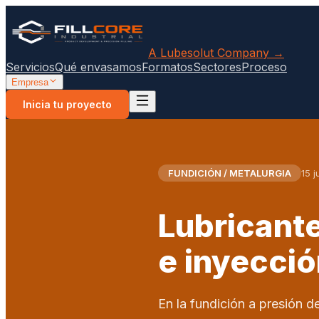
A Lubesolut Company →
Servicios
Qué envasamos
Formatos
Sectores
Proceso
Empresa
Inicia tu proyecto
FUNDICIÓN / METALURGIA
15 
Lubricante
e inyecció
En la fundición a presión d