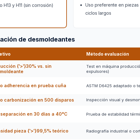
Uso preferente en piezas
 H13 y H11 (sin corrosión)
ciclos largos
uación de desmoldeantes
etivo
Método evaluación
ucción {'>'}30% vs. sin
Test en máquina producció
moldeante
expulsores)
o adherencia en prueba cuña
ASTM D6425 adaptado o tes
o carbonización en 500 disparos
Inspección visual y desmon
 separación en 30 días a 40°C
Prueba de estabilidad térm
sidad pieza {'>'}99,5% teórico
Radiografía industrial o co