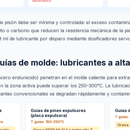
automático
de pisón debe ser mínima y controlada: el exceso contamina
ito o carbono que reducen la resistencia mecánica de la pi
 ml de lubricante por disparo mediante dosificadores serv
uías de molde: lubricantes a al
cero endurecido) penetran en el molde caliente para extrae
en la zona activa puede superar los 250–300°C. La lubricac
cantes convencionales se degradan rápidamente y contamin
e
Guías de pines expulsores
Guías 
(placa expulsora)
T guías:
va
T guías: 150–250°C
Grasa 
luido
Grasa PFPE NLGI 1 o éster alta T