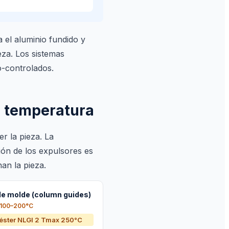
 el aluminio fundido y
eza. Los sistemas
o-controlados.
ta temperatura
r la pieza. La
ión de los expulsores es
an la pieza.
de molde (column guides)
 100–200°C
éster NLGI 2 Tmax 250°C