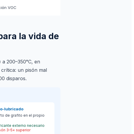
ción VOC
para la vida de
e) a 200–350°C, en
 crítica: un pisón mal
00 disparos.
to-lubricado
rto de grafito en el propio
ricante externo necesario
són 3–5× superior