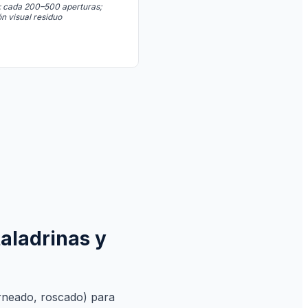
o: cada 200–500 aperturas;
n visual residuo
aladrinas y
orneado, roscado) para