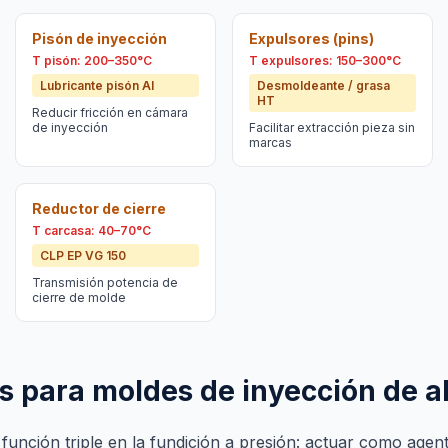
Pisón de inyección
Expulsores (pins)
T pisón: 200–350°C
T expulsores: 150–300°C
Lubricante pisón Al
Desmoldeante / grasa
HT
Reducir fricción en cámara
de inyección
Facilitar extracción pieza sin
marcas
Reductor de cierre
T carcasa: 40–70°C
CLP EP VG 150
Transmisión potencia de
cierre de molde
 para moldes de inyección de a
función triple en la fundición a presión: actuar como age