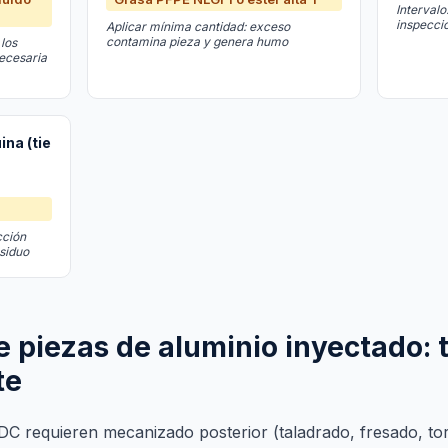
Interval
inspecció
Aplicar mínima cantidad: exceso
contamina pieza y genera humo
los
necesaria
na (tie
cción
esiduo
piezas de aluminio inyectado: t
te
DC requieren mecanizado posterior (taladrado, fresado, t