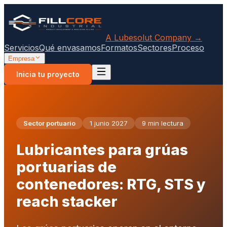
A Lubesolut Company →
Servicios
Qué envasamos
Formatos
Sectores
Proceso
Empresa
Inicia tu proyecto
Sector portuario
1 junio 2027
9 min lectura
Lubricantes para grúas
portuarias de
contenedores: RTG, STS y
reach stacker