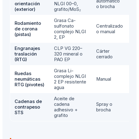
automático
orientación
NLGI 00–0,
se
o brocha
(exterior)
grafito/MoS₂
Grasa Ca-
Rodamiento
sulfonato
Centralizado
25
de corona
complejo NLGI
o manual
h
(pistas)
2, EP
Engranajes
CLP VG 220–
Cárter
2.0
traslación
320 mineral o
cerrado
4.0
(RTG)
PAO EP
Grasa Li-
Ruedas
complejo NLGI
20
neumáticas
Manual
2 EP resistente
h
RTG (pivotes)
agua
Aceite de
Cadenas de
cadena
Spray o
contrapeso
Me
adhesivo +
brocha
STS
grafito