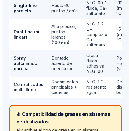
NLGI 00–1
-10 °C
Single-line
Hasta 60
fluida, Ca-
(minera
paralelo
puntos / grúa
sulfonato
°C (PA
NLGI 1–2,
Alta presión,
Li-
-5 °C
Dual-line (bi-
puntos
complex o
(minera
linear)
lejanos
Ca-
°C (PA
(100+ m)
sulfonato
Grasa
Spray
Dentado
Por en
fluida
automático
abierto de
+5 °C
adhesiva
corona
orientación
(verific
NLGI 00
Rodamientos
NLGI 1–2
Depend
Centralizados
principales +
resistente
diseño
multi-línea
cadenas
agua
bomba
⚠️ Compatibilidad de grasas en sistemas
centralizados
Al cambiar el tipo de grasa en un sistema