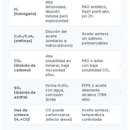
Alta
difusividad,
PAO sintético,
H₂
dilución
flash point alto,
API 6
(hidrógeno)
mínima pero
sin Zn
explosividad
Dilución del
Aceite ashless
C₂H₄/C₃H₆
aceite
sin aditivos
API 6
(olefinas)
(similares a
polimerizables
hidrocarburos)
Alta
CO₂
solubilidad en
PAO o éster
(dióxido de
mineral, baja
con baja
—
carbono)
viscosidad
solubilidad CO₂
efec.
Forma H₂SO₄
PFPE o aceite
SO₂
con agua,
altamente
(dióxido de
—
corrosión
alcalino (TBN
azufre)
ácida
alto)
Gas de
CO puede
Aceite ashless,
síntesis
carbonizarse
temperatura
API 6
(H₂+CO)
(efecto diesel)
controlada