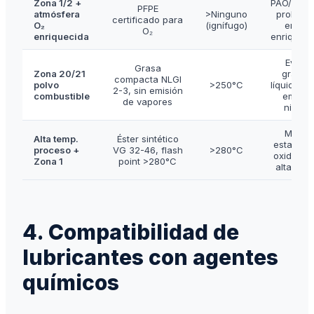
Zona 1/2 +
PAO/miner
PFPE
atmósfera
>Ninguno
prohibid
certificado para
O₂
(ignífugo)
en O₂
O₂
enriquecida
enriqueci
Evitar
Grasa
Zona 20/21
grasas
compacta NLGI
polvo
>250°C
líquidas 
2-3, sin emisión
combustible
emitan
de vapores
niebla
Mejor
Alta temp.
Éster sintético
estabilid
proceso +
VG 32-46, flash
>280°C
oxidativa
Zona 1
point >280°C
alta temp
4. Compatibilidad de
lubricantes con agentes
químicos