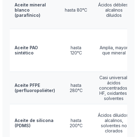
Aceite mineral
Ácidos débiles,
blanco
hasta 80°C
alcalinos
(parafínico)
diluidos
Aceite PAO
hasta
Amplia, mayor
sintético
120°C
que mineral
Casi universal:
ácidos
Aceite PFPE
hasta
concentrados,
(perfluoropoliéter)
280°C
HF, oxidantes,
solventes
Ácidos diluidos,
Aceite de silicona
hasta
alcalinos,
(PDMS)
200°C
solventes no
clorados