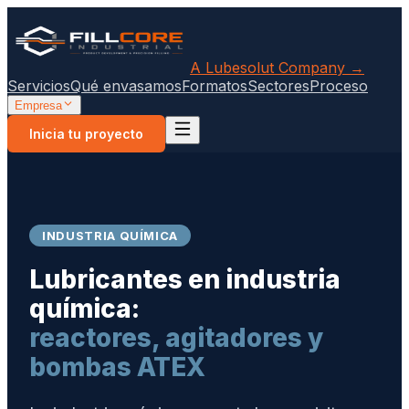
A Lubesolut Company →
Servicios
Qué envasamos
Formatos
Sectores
Proceso
Empresa
Inicia tu proyecto
INDUSTRIA QUÍMICA
Lubricantes en industria
química:
reactores, agitadores y
bombas ATEX