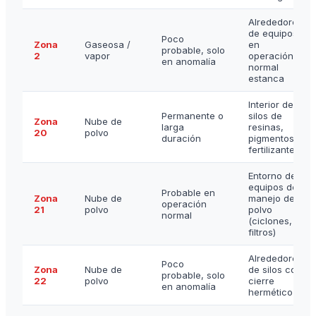
Alrededores
de equipos
Poco
Zona
Gaseosa /
en
probable, solo
2
vapor
operación
en anomalía
normal
estanca
Interior de
Permanente o
silos de
Zona
Nube de
larga
resinas,
20
polvo
duración
pigmentos,
fertilizantes
Entorno de
equipos de
Probable en
Zona
Nube de
manejo de
operación
21
polvo
polvo
normal
(ciclones,
filtros)
Alrededores
Poco
Zona
Nube de
de silos con
probable, solo
22
polvo
cierre
en anomalía
hermético