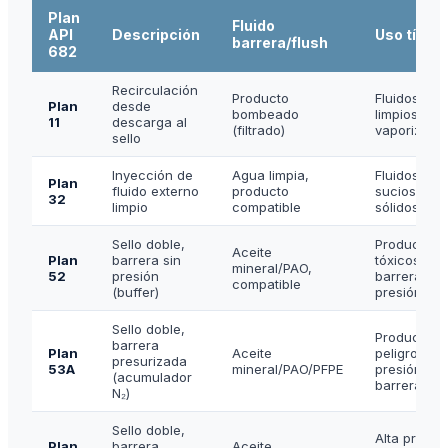
Plan
Fluido
API
Descripción
Uso típico
barrera/flush
682
Recirculación
Producto
Fluidos
Plan
desde
bombeado
limpios no
11
descarga al
(filtrado)
vaporizant
sello
Inyección de
Agua limpia,
Fluidos
Plan
fluido externo
producto
sucios o c
32
limpio
compatible
sólidos
Sello doble,
Productos
Aceite
Plan
barrera sin
tóxicos,
mineral/PAO,
52
presión
barrera sin
compatible
(buffer)
presión
Sello doble,
Productos
barrera
Plan
Aceite
peligrosos,
presurizada
53A
mineral/PAO/PFPE
presión
(acumulador
barrera
N₂)
Sello doble,
Alta presió
Plan
barrera
Aceite