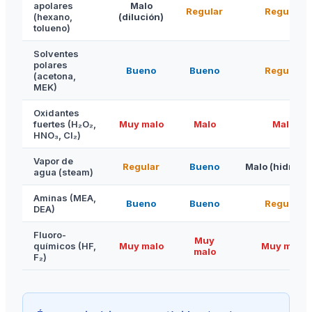
apolares
Malo
Regular
Regular
(hexano,
(dilución)
tolueno)
Solventes
polares
Bueno
Bueno
Regular
(acetona,
MEK)
Oxidantes
fuertes (H₂O₂,
Muy malo
Malo
Malo
HNO₃, Cl₂)
Vapor de
Regular
Bueno
Malo (hidrólis
agua (steam)
Aminas (MEA,
Bueno
Bueno
Regular
DEA)
Fluoro-
Muy
químicos (HF,
Muy malo
Muy malo
malo
F₂)