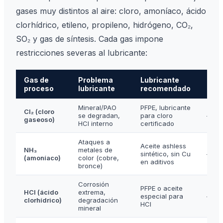
gases muy distintos al aire: cloro, amoníaco, ácido
clorhídrico, etileno, propileno, hidrógeno, CO₂,
SO₂ y gas de síntesis. Cada gas impone
restricciones severas al lubricante:
Gas de
Problema
Lubricante
Nor
proceso
lubricante
recomendado
ref.
Mineral/PAO
PFPE, lubricante
Cl₂ (cloro
se degradan,
para cloro
—
gaseoso)
HCl interno
certificado
Ataques a
Aceite ashless
NH₃
metales de
sintético, sin Cu
—
(amoníaco)
color (cobre,
en aditivos
bronce)
Corrosión
PFPE o aceite
HCl (ácido
extrema,
especial para
—
clorhídrico)
degradación
HCl
mineral