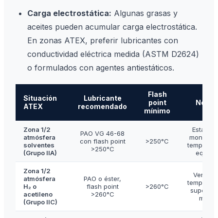
Carga electrostática:
Algunas grasas y
aceites pueden acumular carga electrostática.
En zonas ATEX, preferir lubricantes con
conductividad eléctrica medida (ASTM D2624)
o formulados con agentes antiestáticos.
Flash
Situación
Lubricante
point
Notas
ATEX
recomendado
mínimo
Zona 1/2
Estándar
PAO VG 46-68
atmósfera
monitoriz
con flash point
>250°C
solventes
temperatu
>250°C
(Grupo IIA)
equipo
Zona 1/2
Verifica
atmósfera
PAO o éster,
temperatu
H₂ o
flash point
>260°C
superfici
acetileno
>260°C
máx.
(Grupo IIC)