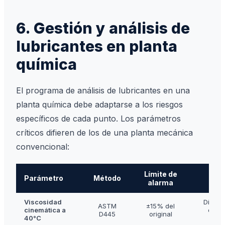
6. Gestión y análisis de
lubricantes en planta
química
El programa de análisis de lubricantes en una
planta química debe adaptarse a los riesgos
específicos de cada punto. Los parámetros
críticos difieren de los de una planta mecánica
convencional:
Límite de
Parámetro
Método
Qué
alarma
Viscosidad
Diluci
ASTM
±15% del
cinemática a
de p
D445
original
40°C
degr