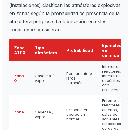
(instalaciones) clasifican las atmósferas explosivas
en zonas según la probabilidad de presencia de la
atmósfera peligrosa. La lubricación en estas
zonas debe considerar:
Ejemplos
Zona
Tipo
Probabilidad
en
ATEX
atmósfera
química
Interior de
reactores,
Permanente o
Zona
Gaseosa /
interior de
larga
0
vapor
depósitos
duración
con
disolventes
Entorno de
reactores
Probable en
abiertos,
Zona
Gaseosa /
operación
salas de
1
vapor
normal
solventes,
estaciones
de carga