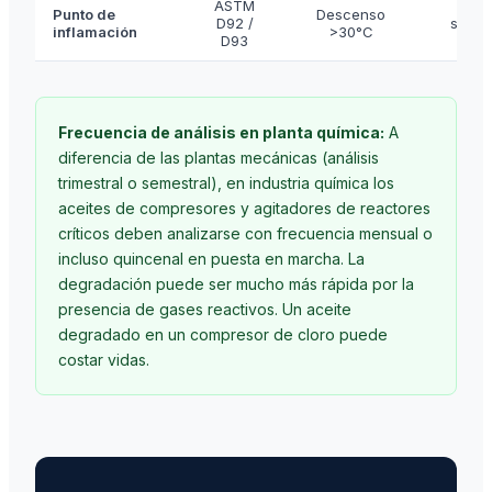
ASTM
Dilu
Punto de
Descenso
D92 /
solve
inflamación
>30°C
D93
li
Frecuencia de análisis en planta química:
A
diferencia de las plantas mecánicas (análisis
trimestral o semestral), en industria química los
aceites de compresores y agitadores de reactores
críticos deben analizarse con frecuencia mensual o
incluso quincenal en puesta en marcha. La
degradación puede ser mucho más rápida por la
presencia de gases reactivos. Un aceite
degradado en un compresor de cloro puede
costar vidas.