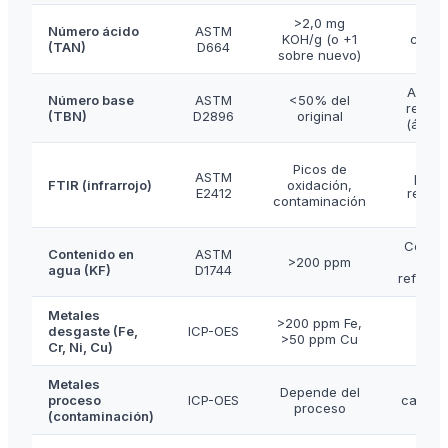
>2,0 mg
Oxid
Número ácido
ASTM
KOH/g (o +1
conta
(TAN)
D664
sobre nuevo)
á
Agota
Número base
ASTM
<50% del
reserv
(TBN)
D2896
original
(ácido
Oxi
Picos de
ASTM
prod
FTIR (infrarrojo)
oxidación,
E2412
reacci
contaminación
Conde
Contenido en
ASTM
>200 ppm
fu
agua (KF)
D1744
refrige
Metales
Desg
>200 ppm Fe,
desgaste (Fe,
ICP-OES
ca
>50 ppm Cu
Cr, Ni, Cu)
roda
Metales
Fu
Depende del
proceso
ICP-OES
cataliza
proceso
(contaminación)
pr