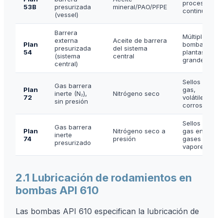
proceso,
53B
presurizada
mineral/PAO/PFPE
continua
(vessel)
Barrera
Múltiples
externa
Aceite de barrera
Plan
bombas,
presurizada
del sistema
54
plantas
(sistema
central
grandes
central)
Sellos de
Gas barrera
Plan
gas,
inerte (N₂),
Nitrógeno seco
72
volátiles o
sin presión
corrosivos
Sellos de
Gas barrera
Plan
Nitrógeno seco a
gas en
inerte
74
presión
gases o
presurizado
vapores
2.1 Lubricación de rodamientos en
bombas API 610
Las bombas API 610 especifican la lubricación de