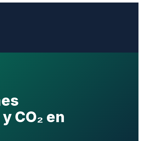
nes
 y CO₂ en