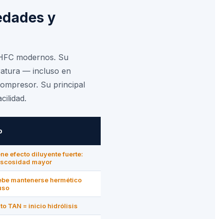
iedades y
as HFC modernos. Su
eratura — incluso en
compresor. Su principal
ilidad.
o
ene efecto diluyente fuerte:
iscosidad mayor
be mantenerse hermético
uso
o TAN = inicio hidrólisis