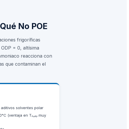
r Qué No POE
ciones frigoríficas
 ODP = 0, altísima
l amoniaco reacciona con
das que contaminan el
 aditivos solventes polar
60°C (ventaja en Tₑᵥₐₚ muy
nte