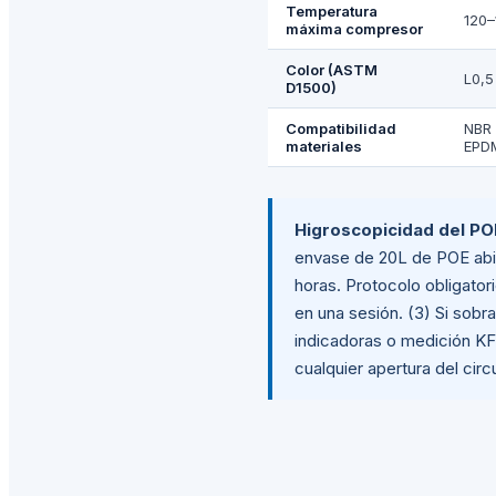
Temperatura
120–
máxima compresor
Color (ASTM
L0,5
D1500)
Compatibilidad
NBR 
materiales
EPDM
Higroscopicidad del PO
envase de 20L de POE abie
horas. Protocolo obligator
en una sesión. (3) Si sobra
indicadoras o medición KF
cualquier apertura del circu