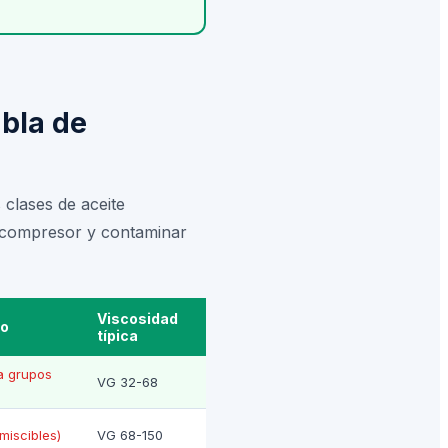
abla de
 clases de aceite
el compresor y contaminar
Viscosidad
do
típica
a grupos
VG 32-68
miscibles)
VG 68-150