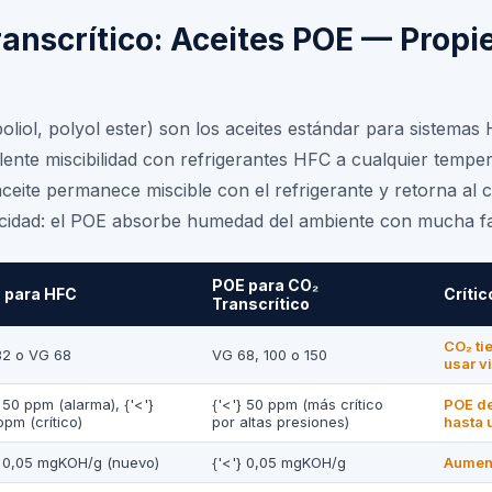
ranscrítico: Aceites POE — Prop
poliol, polyol ester) son los aceites estándar para sistem
elente miscibilidad con refrigerantes HFC a cualquier temp
ceite permanece miscible con el refrigerante y retorna al 
icidad: el POE absorbe humedad del ambiente con mucha fac
POE para CO₂
 para HFC
Crític
Transcrítico
CO₂ ti
2 o VG 68
VG 68, 100 o 150
usar v
} 50 ppm (alarma), {'<'}
{'<'} 50 ppm (más crítico
POE de
ppm (crítico)
por altas presiones)
hasta 
} 0,05 mgKOH/g (nuevo)
{'<'} 0,05 mgKOH/g
Aument