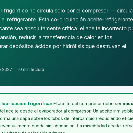
 frigorífico no circula solo por el compresor — circula
n el refrigerante. Esta co-circulación aceite-refrigerant
icante sea absolutamente crítica: el aceite incorrecto 
nsión, reducir la transferencia de calor en los
rar depósitos ácidos por hidrólisis que destruyan el
.
io 2027
·
10 min lectura
lubricación frigorífica:
El aceite del compresor debe ser
misc
 del aceite desde el evaporador al compresor. Un aceite inmiscible
forma una capa sobre los tubos de intercambio (reduciendo efici
eventualmente queda sin lubricación. La miscibilidad aceite-refri