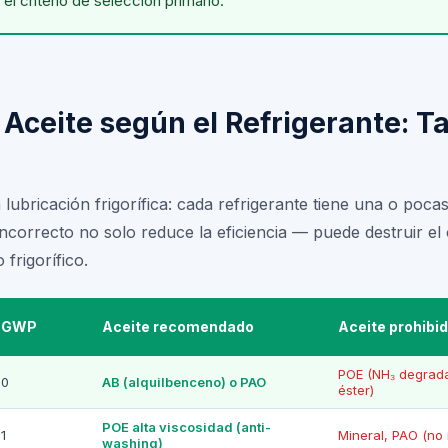
l criterio de selección primario.
 Aceite según el Refrigerante: T
lubricación frigorífica: cada refrigerante tiene una o pocas
 incorrecto no solo reduce la eficiencia — puede destruir 
 frigorífico.
GWP
Aceite recomendado
Aceite prohibi
POE (NH₃ degrad
0
AB (alquilbenceno) o PAO
éster)
POE alta viscosidad (anti-
1
Mineral, PAO (no 
washing)