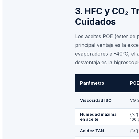
3. HFC y CO₂ T
Cuidados
Los aceites POE (éster de 
principal ventaja es la exc
evaporadores a -40°C, el a
desventaja es la higroscop
Parámetro
POE
Viscosidad ISO
VG 3
Humedad máxima
{'<'
en aceite
100 
Acidez TAN
{'<'