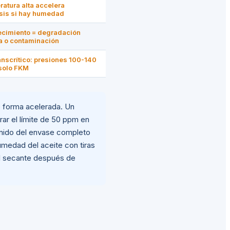
atura alta accelera
isis si hay humedad
cimiento = degradación
a o contaminación
anscrítico: presiones 100-140
solo FKM
 forma acelerada. Un
ar el límite de 50 ppm en
tenido del envase completo
humedad del aceite con tiras
el secante después de