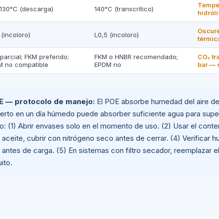
Temper
130°C (descarga)
140°C (transcrítico)
hidról
Oscure
 (incoloro)
L0,5 (incoloro)
térmic
parcial; FKM preferido;
FKM o HNBR recomendado;
CO₂ tr
 no compatible
EPDM no
bar — 
E — protocolo de manejo:
El POE absorbe humedad del aire de
rto en un día húmedo puede absorber suficiente agua para super
io: (1) Abrir envases solo en el momento de uso. (2) Usar el con
 aceite, cubrir con nitrógeno seco antes de cerrar. (4) Verificar 
 antes de carga. (5) En sistemas con filtro secador, reemplazar 
ito.