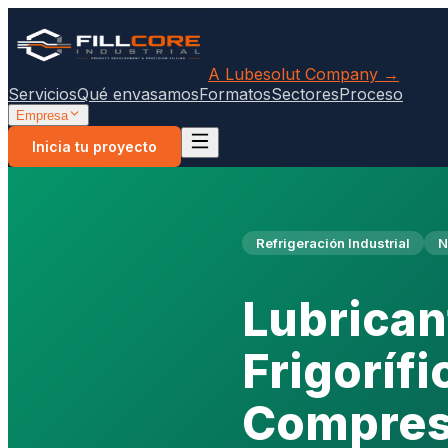
A Lubesolut Company →
Servicios
Qué envasamos
Formatos
Sectores
Proceso
Empresa
Inicia tu proyecto
Refrigeración Industrial
N
Lubrican
Frigoríf
Compreso