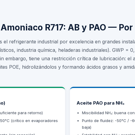
e Amoniaco R717: AB y PAO — Po
el refrigerante industrial por excelencia en grandes instala
ticos, industria química, heladeras industriales). GWP = 0,
in embargo, tiene una restricción crítica de lubricación: e
eites POE, hidrolizándolos y formando ácidos grasos y ami
no)
Aceite PAO para NH₃
suficiente para retorno)
Miscibilidad NH₃: buena con
 -50°C (crítico en evaporadores
Punto de fluidez: -50°C / -
baja)
ente (sin reacción)
Estabilidad con NH₃: excele