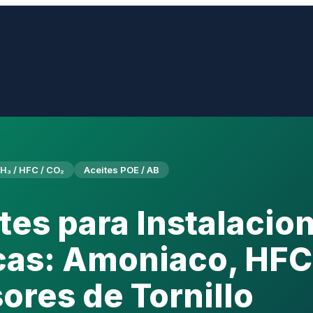
H₃ / HFC / CO₂
Aceites POE / AB
tes para Instalacio
icas: Amoniaco, HFC
res de Tornillo