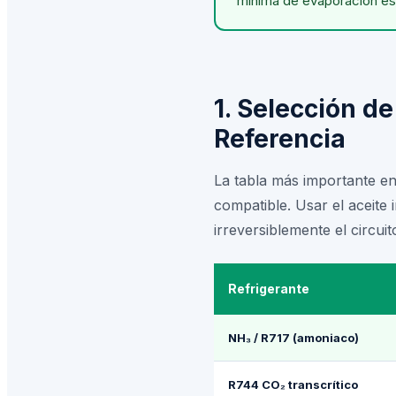
mínima de evaporación es e
1. Selección de
Referencia
La tabla más importante en 
compatible. Usar el aceite
irreversiblemente el circuito
Refrigerante
NH₃ / R717 (amoniaco)
R744 CO₂ transcrítico