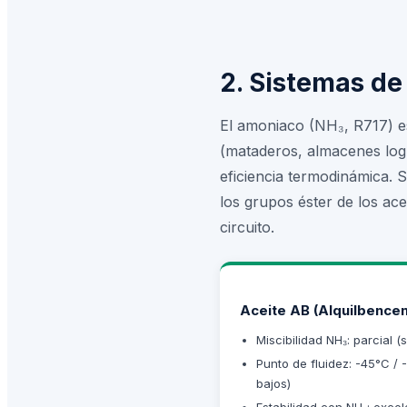
2. Sistemas d
El amoniaco (NH₃, R717) es 
(mataderos, almacenes logís
eficiencia termodinámica. S
los grupos éster de los ac
circuito.
Aceite AB (Alquilbence
Miscibilidad NH₃: parcial (
Punto de fluidez: -45°C /
bajos)
Estabilidad con NH₃: excel