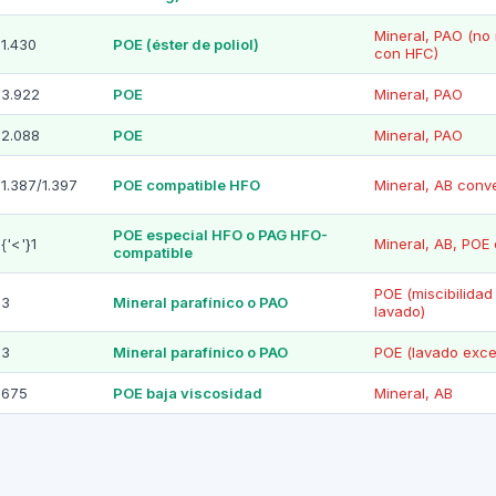
Mineral, PAO (no 
1.430
POE (éster de poliol)
con HFC)
3.922
POE
Mineral, PAO
2.088
POE
Mineral, PAO
1.387/1.397
POE compatible HFO
Mineral, AB conv
POE especial HFO o PAG HFO-
{'<'}1
Mineral, AB, POE
compatible
POE (miscibilidad
3
Mineral parafínico o PAO
lavado)
3
Mineral parafínico o PAO
POE (lavado exce
675
POE baja viscosidad
Mineral, AB