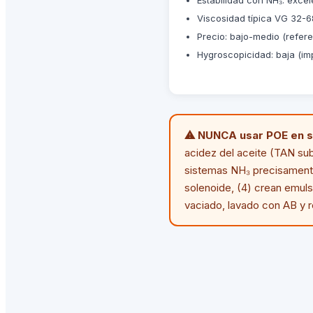
Viscosidad típica VG 32-6
Precio: bajo-medio (referen
Hygroscopicidad: baja (im
⚠ NUNCA usar POE en s
acidez del aceite (TAN su
sistemas NH₃ precisamente
solenoide, (4) crean emul
vaciado, lavado con AB y