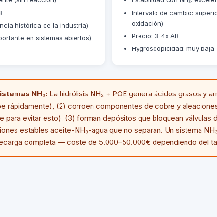
8
Intervalo de cambio: superio
oxidación)
cia histórica de la industria)
Precio: 3-4x AB
portante en sistemas abiertos)
Hygroscopicidad: muy baja
istemas NH₃:
La hidrólisis NH₃ + POE genera ácidos grasos y am
be rápidamente), (2) corroen componentes de cobre y aleaciones
 para evitar esto), (3) forman depósitos que bloquean válvulas d
siones estables aceite-NH₃-agua que no separan. Un sistema NH
 recarga completa — coste de 5.000–50.000€ dependiendo del t