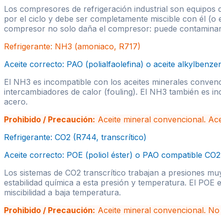
Los compresores de refrigeración industrial son equipos do
por el ciclo y debe ser completamente miscible con él (o 
compresor no solo daña el compresor: puede contaminar los
Refrigerante:
NH3 (amoniaco, R717)
Aceite correcto:
PAO (polialfaolefina) o aceite alkylbenze
El NH3 es incompatible con los aceites minerales conven
intercambiadores de calor (fouling). El NH3 también es i
acero.
Prohibido / Precaución:
Aceite mineral convencional. Ace
Refrigerante:
CO2 (R744, transcrítico)
Aceite correcto:
POE (poliol éster) o PAO compatible CO2 
Los sistemas de CO2 transcrítico trabajan a presiones muy
estabilidad química a esta presión y temperatura. El POE 
miscibilidad a baja temperatura.
Prohibido / Precaución:
Aceite mineral convencional. N