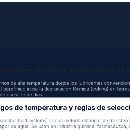
biadores de calor e instalaciones de 
ornos de alta temperatura donde los lubricantes convencion
 parafínico inicia la degradación térmica (coking) en hora
en cuestión de días.
ngos de temperatura y reglas de selecc
 transfer fluid systems) son el método estándar de transfer
or de agua. Se usan en industria química, farmacéutica, ali