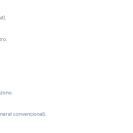
M).
ro.
ozono.
ineral convencional).