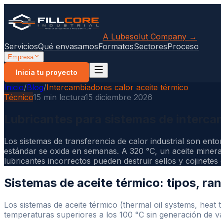
A Lubesolut Company →
Servicios
Qué envasamos
Formatos
Sectores
Proceso
Empresa
Inicia tu proyecto
Inicio
/
Blog
/
Intercambiadores calor aceite térmico
Técnico
15 min lectura
15 diciembre 2026
Lubricantes para sistemas de intercam
Los sistemas de transferencia de calor industrial son ent
estándar se oxida en semanas. A 320 °C, un aceite mineral
lubricantes incorrectos pueden destruir sellos y cojinetes 
Sistemas de aceite térmico: tipos, ra
Los sistemas de aceite térmico (thermal oil systems, heat
temperaturas superiores a los 100 °C sin generación de vap