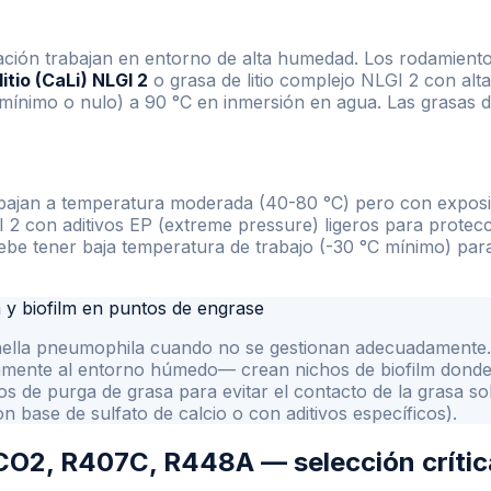
ación trabajan en entorno de alta humedad. Los rodamientos
itio (CaLi) NLGI 2
o grasa de litio complejo NLGI 2 con alta 
mínimo o nulo) a 90 °C en inmersión en agua. Las grasas de 
abajan a temperatura moderada (40-80 °C) pero con exposic
GI 2 con aditivos EP (extreme pressure) ligeros para prote
ebe tener baja temperatura de trabajo (-30 °C mínimo) para 
a y biofilm en puntos de engrase
ionella pneumophila cuando no se gestionan adecuadamente
mente al entorno húmedo— crean nichos de biofilm donde la
tos de purga de grasa para evitar el contacto de la grasa s
n base de sulfato de calcio o con aditivos específicos).
 CO2, R407C, R448A — selección crític