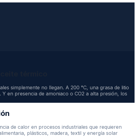
aceite térmico
ales simplemente no llegan. A 200 °C, una grasa de litio
s. Y en presencia de amoniaco o CO2 a alta presión, los
ión
encia de calor en procesos industriales que requieren
mentaria, plásticos, madera, textil y energía solar