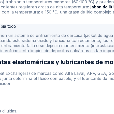
ico) trabajan a temperaturas menores (60-100 °C) y pueden 
caliente) requieren grasa de alta temperatura:
jabón de lit
 con la temperatura: a 150 °C, una grasa de litio complejo 
mbia todo
nen un sistema de enfriamiento de carcasa (jacket de agua 
uando este sistema existe y funciona correctamente, los req
e enfriamiento falla o se deja sin mantenimiento (incrustacio
de enfriamiento limpios de depósitos calcáreos es tan impor
ntas elastoméricas y lubricantes de mo
at Exchangers) de marcas como Alfa Laval, APV, GEA, Sond
e junta determina el fluido compatible, y el lubricante de m
iador.
 diluidas.