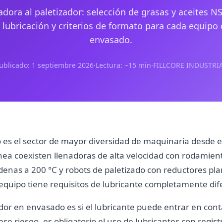
adora al paletizador: selección de grasas y aceites N
 lubricación y criterios de formato para cada equipo 
envasado.
ublicado: 1 septiembre 2026
·
Lectura: ~15 min
·
FILLCORE INDUSTRI
 es el sector de mayor diversidad de maquinaria desde e
línea coexisten llenadoras de alta velocidad con rodamien
nas a 200 °C y robots de paletizado con reductores pla
equipo tiene requisitos de lubricante completamente dif
iador en envasado es si el lubricante puede entrar en cont
se riesgo, es obligatorio el uso de lubricantes con regist