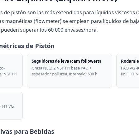
s de pistón son las más extendidas para líquidos viscosos (a
as magnéticas (flowmeter) se emplean para líquidos de baja 
) pueden superar los 60 000 envases/hora.
métricas de Pistón
Seguidores de leva (cam followers)
Rodamien
to-
Grasa NLGI 2 NSF H1 base PAO +
PAO VG 46
ca: NSF H1
espesador poliurea. Intervalo: 500 h.
NSF H1 N
F H1 VG
tivas para Bebidas