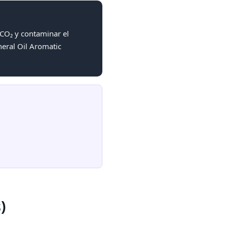
 CO₂ y contaminar el
neral Oil Aromatic
)