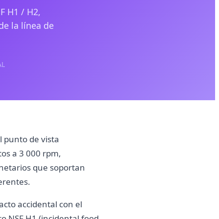
SF H1 / H2,
de la línea de
AL
l punto de vista
tos a 3 000 rpm,
netarios que soportan
erentes.
acto accidental con el
ro NSF H1 (incidental food