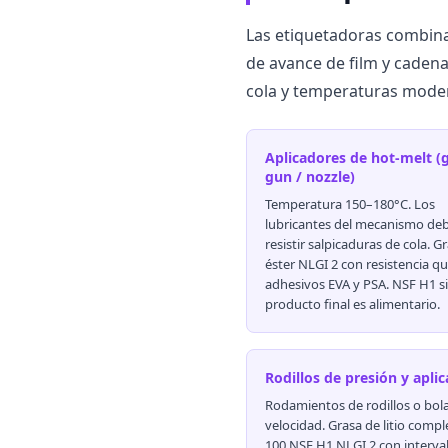
Las etiquetadoras combina
de avance de film y caden
cola y temperaturas moder
Aplicadores de hot-melt (
gun / nozzle)
Temperatura 150–180°C. Los
lubricantes del mecanismo de
resistir salpicaduras de cola. G
éster NLGI 2 con resistencia qu
adhesivos EVA y PSA. NSF H1 si
producto final es alimentario.
Rodillos de presión y apli
Rodamientos de rodillos o bola
velocidad. Grasa de litio compl
100 NSF H1 NLGI 2 con interva