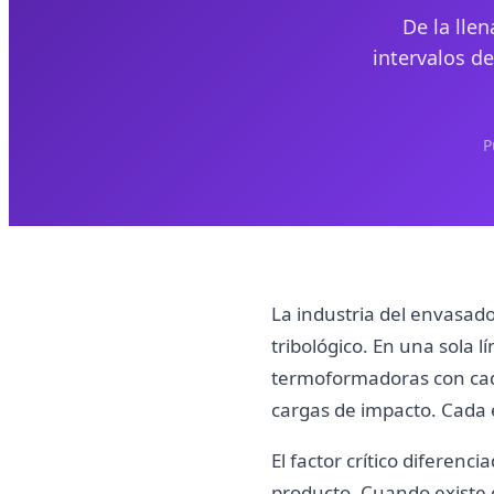
De la llen
intervalos de
P
La industria del envasado
tribológico. En una sola 
termoformadoras con cade
cargas de impacto. Cada 
El factor crítico diferenc
producto. Cuando existe e