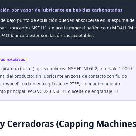
ón por vapor de lubricante en bebidas carbonatadas
 de bajo punto de ebullición pueden absorberse en la espuma de
usar lubricantes NSF H1 sin aceite mineral nafténico ni MOAH (Mi
PAO blanca o éster son las únicas aceptables.
as rotativas:
iratoria (turret): grasa poliurea NSF H1 NLGI 2, intervalo 1 000 h
oint) del producto: sin lubricante en zona de contacto con fluido
star-wheel): rodamientos plástico + PTFE, sin mantenimiento
to principal: PAO VG 220 NSF H1 o aceite de engranaje H1
 y Cerradoras (Capping Machines