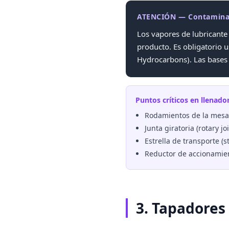
ATENCIÓN — Contaminaci
Los vapores de lubricante
producto. Es obligatorio 
Hydrocarbons). Las bases 
Puntos críticos en llenador
Rodamientos de la mesa g
Junta giratoria (rotary j
Estrella de transporte (
Reductor de accionamien
3. Tapadores