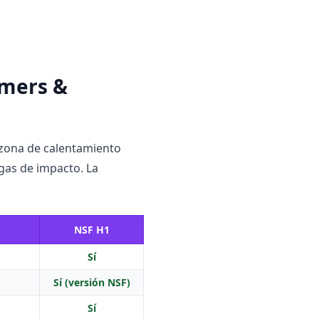
rmers &
 zona de calentamiento
rgas de impacto. La
NSF H1
Sí
Sí (versión NSF)
Sí