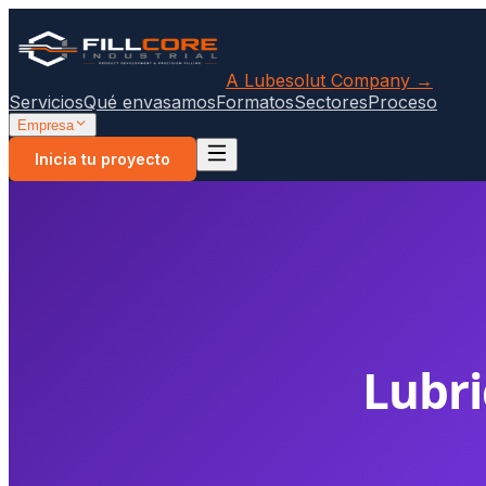
A Lubesolut Company →
Servicios
Qué envasamos
Formatos
Sectores
Proceso
Empresa
Inicia tu proyecto
Lubri