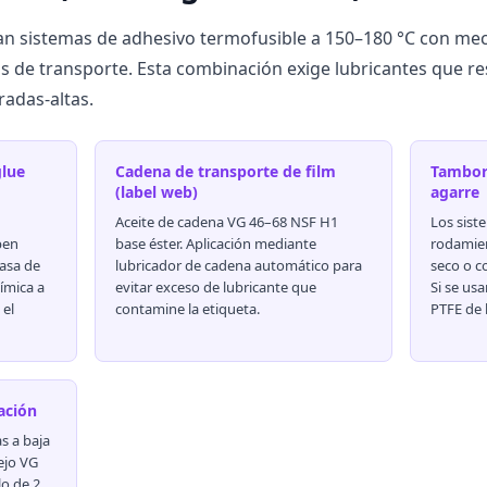
n sistemas de adhesivo termofusible a 150–180 °C con meca
as de transporte. Esta combinación exige lubricantes que r
adas-altas.
glue
Cadena de transporte de film
Tambore
(label web)
agarre
Aceite de cadena VG 46–68 NSF H1
Los sist
ben
base éster. Aplicación mediante
rodamie
rasa de
lubricador de cadena automático para
seco o c
ímica a
evitar exceso de lubricante que
Si se us
 el
contamine la etiqueta.
PTFE de b
cación
s a baja
ejo VG
lo de 2