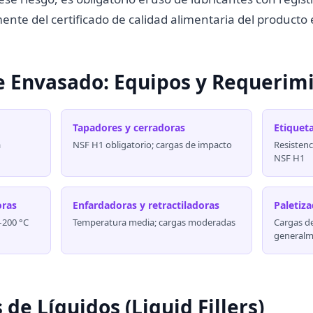
ente del certificado de calidad alimentaria del producto
de Envasado: Equipos y Requerim
Tapadores y cerradoras
Etiquet
a
NSF H1 obligatorio; cargas de impacto
Resistenc
NSF H1
oras
Enfardadoras y retractiladoras
Paletiz
–200 °C
Temperatura media; cargas moderadas
Cargas d
generalm
 de Líquidos (Liquid Fillers)