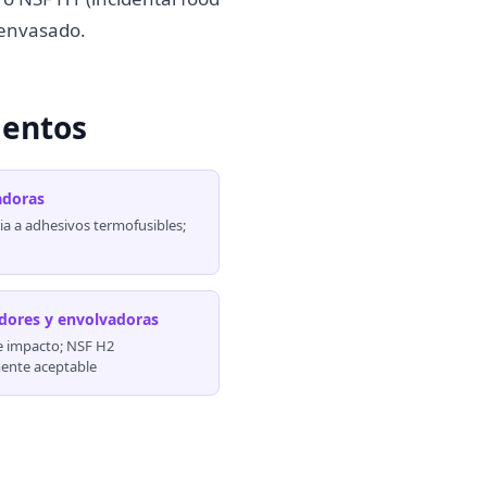
 envasado.
ientos
adoras
ia a adhesivos termofusibles;
adores y envolvadoras
e impacto; NSF H2
ente aceptable