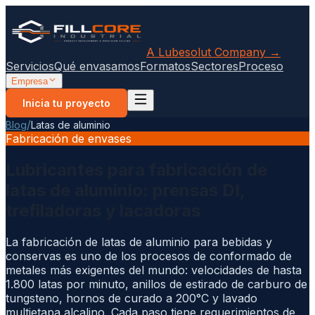
A Lubesolut Company →
Servicios
Qué envasamos
Formatos
Sectores
Proceso
Empresa
Inicia tu proyecto
/
Blog
Latas de aluminio
Fabricación de envases
Lubricantes para fabricación de
latas de aluminio: prensas DI,
trefiladoras y lacadoras
La fabricación de latas de aluminio para bebidas y
conservas es uno de los procesos de conformado de
metales más exigentes del mundo: velocidades de hasta
1.800 latas por minuto, anillos de estirado de carburo de
tungsteno, hornos de curado a 200°C y lavado
multietapa alcalino. Cada paso tiene requerimientos de