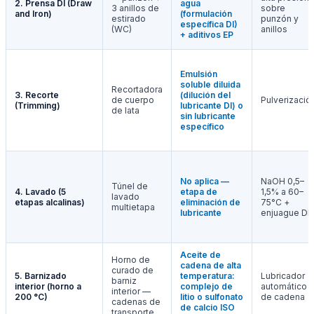
2. Prensa DI (Draw
agua
3 anillos de
sobre
and Iron)
(formulación
estirado
punzón y
específica DI)
(WC)
anillos
+ aditivos EP
Emulsión
soluble diluida
Recortadora
3. Recorte
(dilución del
de cuerpo
Pulverizació
(Trimming)
lubricante DI) o
de lata
sin lubricante
específico
No aplica —
NaOH 0,5–
Túnel de
4. Lavado (5
etapa de
1,5% a 60–
lavado
etapas alcalinas)
eliminación de
75°C +
multietapa
lubricante
enjuague DI
Aceite de
Horno de
cadena de alta
curado de
5. Barnizado
temperatura:
Lubricador
barniz
interior (horno a
complejo de
automático
interior —
200 °C)
litio o sulfonato
de cadena
cadenas de
de calcio ISO
transporte