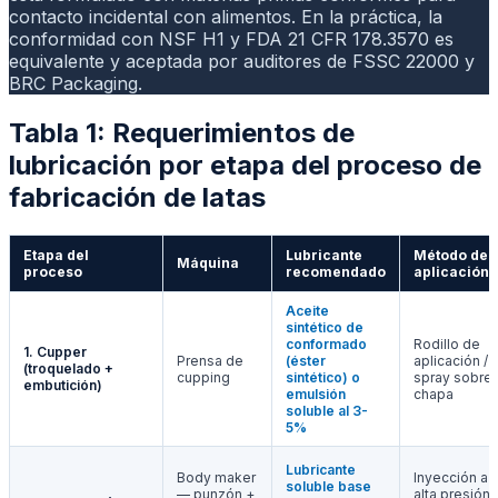
contacto incidental con alimentos. En la práctica, la
conformidad con NSF H1 y FDA 21 CFR 178.3570 es
equivalente y aceptada por auditores de FSSC 22000 y
BRC Packaging.
Tabla 1: Requerimientos de
lubricación por etapa del proceso de
fabricación de latas
Etapa del
Lubricante
Método de
Máquina
proceso
recomendado
aplicación
Aceite
sintético de
conformado
Rodillo de
1. Cupper
Prensa de
(éster
aplicación /
(troquelado +
cupping
sintético) o
spray sobre
embutición)
emulsión
chapa
soluble al 3-
5%
Lubricante
Body maker
Inyección a
soluble base
— punzón +
alta presión