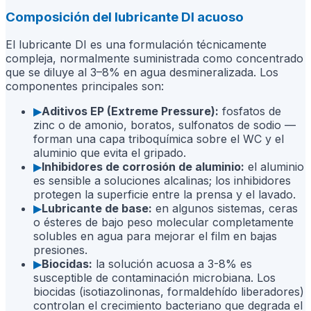
Composición del lubricante DI acuoso
El lubricante DI es una formulación técnicamente
compleja, normalmente suministrada como concentrado
que se diluye al 3–8% en agua desmineralizada. Los
componentes principales son:
▶
Aditivos EP (Extreme Pressure):
fosfatos de
zinc o de amonio, boratos, sulfonatos de sodio —
forman una capa triboquímica sobre el WC y el
aluminio que evita el gripado.
▶
Inhibidores de corrosión de aluminio:
el aluminio
es sensible a soluciones alcalinas; los inhibidores
protegen la superficie entre la prensa y el lavado.
▶
Lubricante de base:
en algunos sistemas, ceras
o ésteres de bajo peso molecular completamente
solubles en agua para mejorar el film en bajas
presiones.
▶
Biocidas:
la solución acuosa a 3-8% es
susceptible de contaminación microbiana. Los
biocidas (isotiazolinonas, formaldehído liberadores)
controlan el crecimiento bacteriano que degrada el