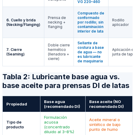
VG 220–460
Compuesto de
Prensa de
conformado
6. Cuello y brida
Rodillo
necking +
por rodillo; sin
(Necking/Flanging)
aplicador
flanging
contaminación
interior de lata
Sellante de
Doble cierre
costura a base
7. Cierre
hermético
Aplicación e
de agua — no
(Seaming)
(llenadora +
junta de tapa
es lubricante
cierre)
de maquinaria
Tabla 2: Lubricante base agua vs.
base aceite para prensas DI de latas
Base agua
Base aceite (NO
Propiedad
(recomendado DI)
recomendado DI)
Formulación
Aceite mineral o
Tipo de
acuosa
sintético de bajo
producto
(concentrado
punto de humo
diluido al 3–8%)