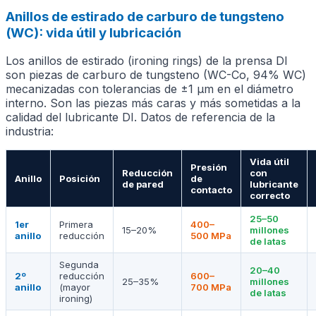
Anillos de estirado de carburo de tungsteno
(WC): vida útil y lubricación
Los anillos de estirado (ironing rings) de la prensa DI
son piezas de carburo de tungsteno (WC-Co, 94% WC)
mecanizadas con tolerancias de ±1 µm en el diámetro
interno. Son las piezas más caras y más sometidas a la
calidad del lubricante DI. Datos de referencia de la
industria:
Vida útil
Presión
Reducción
con
Anillo
Posición
de
de pared
lubricante
contacto
correcto
25–50
1er
Primera
400–
15–20%
millones
anillo
reducción
500 MPa
de latas
Segunda
20–40
2º
reducción
600–
25–35%
millones
anillo
(mayor
700 MPa
de latas
ironing)