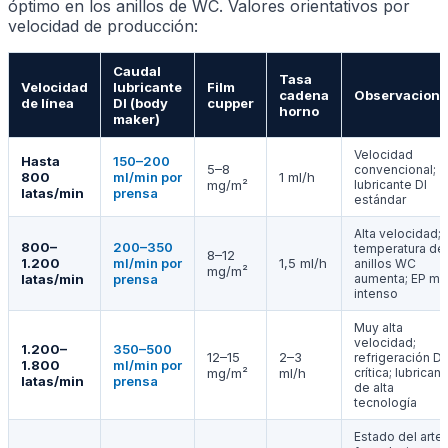
óptimo en los anillos de WC. Valores orientativos por
velocidad de producción:
Caudal
Tasa
Velocidad
lubricante
Film
cadena
Observacion
de línea
DI (body
cupper
horno
maker)
Velocidad
Hasta
150–200
5–8
convencional;
800
ml/min por
1 ml/h
mg/m²
lubricante DI
latas/min
prensa
estándar
Alta velocidad;
800–
200–350
temperatura de
8–12
1.200
ml/min por
1,5 ml/h
anillos WC
mg/m²
latas/min
prensa
aumenta; EP má
intenso
Muy alta
velocidad;
1.200–
350–500
12–15
2–3
refrigeración DI
1.800
ml/min por
mg/m²
ml/h
crítica; lubricant
latas/min
prensa
de alta
tecnología
Estado del arte;