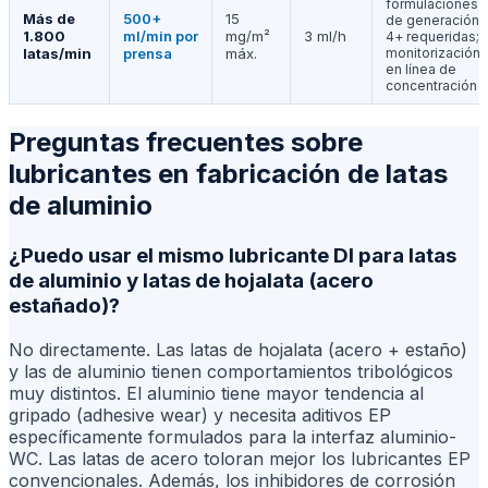
formulaciones D
Más de
500+
15
de generación
1.800
ml/min por
mg/m²
3 ml/h
4+ requeridas;
latas/min
prensa
máx.
monitorización
en línea de
concentración
Preguntas frecuentes sobre
lubricantes en fabricación de latas
de aluminio
¿Puedo usar el mismo lubricante DI para latas
de aluminio y latas de hojalata (acero
estañado)?
No directamente. Las latas de hojalata (acero + estaño)
y las de aluminio tienen comportamientos tribológicos
muy distintos. El aluminio tiene mayor tendencia al
gripado (adhesive wear) y necesita aditivos EP
específicamente formulados para la interfaz aluminio-
WC. Las latas de acero toloran mejor los lubricantes EP
convencionales. Además, los inhibidores de corrosión