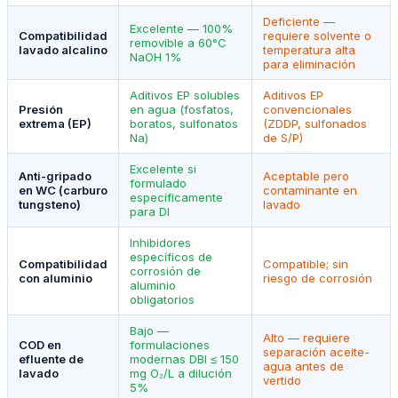
Deficiente —
Excelente — 100%
Compatibilidad
requiere solvente o
removible a 60°C
lavado alcalino
temperatura alta
NaOH 1%
para eliminación
Aditivos EP solubles
Aditivos EP
Presión
en agua (fosfatos,
convencionales
extrema (EP)
boratos, sulfonatos
(ZDDP, sulfonados
Na)
de S/P)
Excelente si
Anti-gripado
Aceptable pero
formulado
en WC (carburo
contaminante en
específicamente
tungsteno)
lavado
para DI
Inhibidores
específicos de
Compatibilidad
Compatible; sin
corrosión de
con aluminio
riesgo de corrosión
aluminio
obligatorios
Bajo —
Alto — requiere
COD en
formulaciones
separación aceite-
efluente de
modernas DBI ≤ 150
agua antes de
lavado
mg O₂/L a dilución
vertido
5%