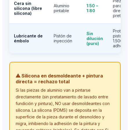
Piezas a
Cera sin
Aluminio
1:50 –
para pin
silicona (libre
pintable
1:80
directa s
silicona)
pretatam
Protege
Sin
Lubricante de
Pistón de
pistón a
dilución
émbolo
inyección
1.500 bar
(puro)
adheren
⚠ Silicona en desmoldeante + pintura
directa = rechazo total
Si las piezas de aluminio van a pintarse
directamente (sin pretatamiento de lavado entre
fundición y pintura), NO usar desmoldeantes con
silicona. La silicona (PDMS) se deposita en la
superficie de la pieza durante el desmoldeo y
migra, inhibiendo la adhesión de la pintura y