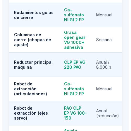
Ca-
Rodamientos guías
c
sulfonato
Mensual
de cierre
NLGI 2 EP
Grasa
Columnas de
open gear
l
cierre (chapas de
Semanal
VG 1000+
ajuste)
adhesiva
Reductor principal
CLP EP VG
Anual /
máquina
220 PAO
8.000 h
Robot de
Ca-
extracción
sulfonato
Mensual
(articulaciones)
NLGI 2 EP
Robot de
PAO CLP
Anual
extracción (ejes
EP VG 100-
(reducción)
servo)
150
Aceite