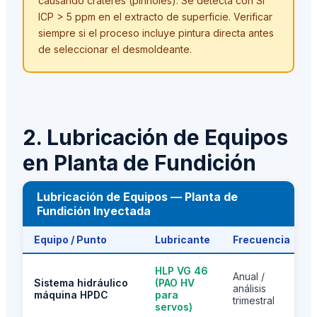
causando cráteres (pinholes). Se detecta con Si
ICP
>
5 ppm en el extracto de superficie. Verificar
siempre si el proceso incluye pintura directa antes
de seleccionar el desmoldeante.
2. Lubricación de Equipos
en Planta de Fundición
Lubricación de Equipos — Planta de
Fundición Inyectada
Equipo / Punto
Lubricante
Frecuencia
F
HLP VG 46
Anual /
Sistema hidráulico
(PAO HV
análisis
máquina HPDC
para
trimestral
servos)