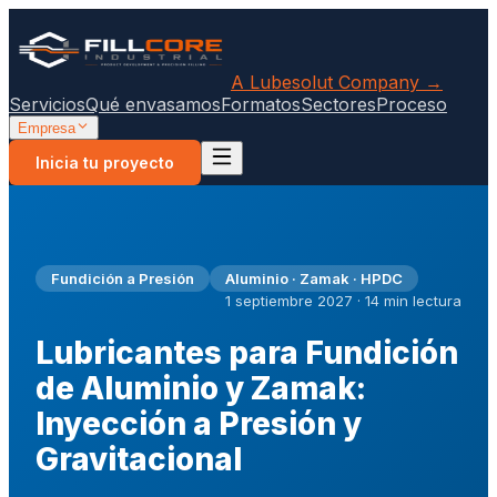
A Lubesolut Company →
Servicios
Qué envasamos
Formatos
Sectores
Proceso
Empresa
Inicia tu proyecto
Fundición a Presión
Aluminio · Zamak · HPDC
1 septiembre 2027 · 14 min lectura
Lubricantes para Fundición
de Aluminio y Zamak:
Inyección a Presión y
Gravitacional