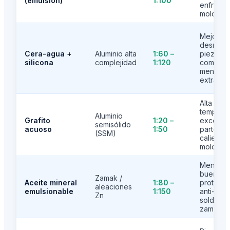
(emulsión)
1:100
enfriami
molde
Mejor
desmold
Cera-agua +
Aluminio alta
1:60 –
piezas
silicona
complejidad
1:120
compleja
menor f
extracci
Alta
temperat
Aluminio
Grafito
1:20 –
excelent
semisólido
acuoso
1:50
partes
(SSM)
calientes
molde
Menor co
buena
Zamak /
Aceite mineral
1:80 –
protecci
aleaciones
emulsionable
1:150
anti-
Zn
soldadur
zamak