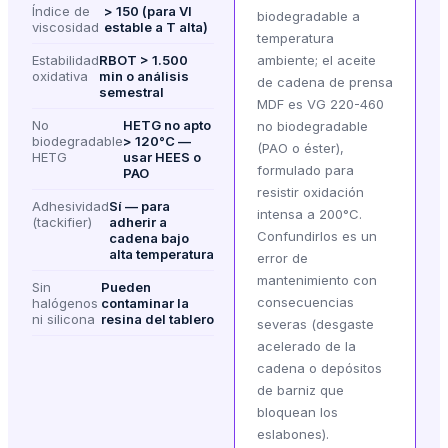
Índice de
> 150 (para VI
biodegradable a
viscosidad
estable a T alta)
temperatura
Estabilidad
RBOT > 1.500
ambiente; el aceite
oxidativa
min o análisis
de cadena de prensa
semestral
MDF es VG 220-460
No
HETG no apto
no biodegradable
biodegradable
> 120°C —
(PAO o éster),
HETG
usar HEES o
formulado para
PAO
resistir oxidación
Adhesividad
Sí — para
intensa a 200°C.
(tackifier)
adherir a
Confundirlos es un
cadena bajo
alta temperatura
error de
mantenimiento con
Sin
Pueden
consecuencias
halógenos
contaminar la
ni silicona
resina del tablero
severas (desgaste
acelerado de la
cadena o depósitos
de barniz que
bloquean los
eslabones).