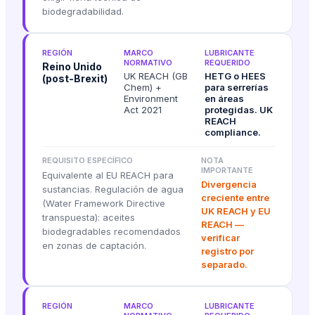
biodegradabilidad.
REGIÓN
MARCO
LUBRICANTE
NORMATIVO
REQUERIDO
Reino Unido
UK REACH (GB
HETG o HEES
(post-Brexit)
Chem) +
para serrerías
Environment
en áreas
Act 2021
protegidas. UK
REACH
compliance.
REQUISITO ESPECÍFICO
NOTA
IMPORTANTE
Equivalente al EU REACH para
Divergencia
sustancias. Regulación de agua
creciente entre
(Water Framework Directive
UK REACH y EU
transpuesta): aceites
REACH —
biodegradables recomendados
verificar
en zonas de captación.
registro por
separado.
REGIÓN
MARCO
LUBRICANTE