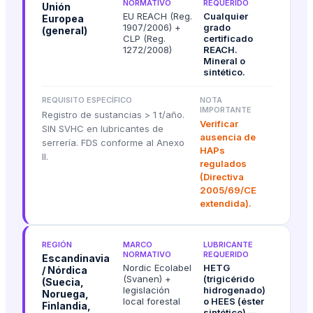
NORMATIVO
REQUERIDO
Unión
EU REACH (Reg.
Cualquier
Europea
1907/2006) +
grado
(general)
CLP (Reg.
certificado
1272/2008)
REACH.
Mineral o
sintético.
REQUISITO ESPECÍFICO
NOTA
IMPORTANTE
Registro de sustancias > 1 t/año.
Verificar
SIN SVHC en lubricantes de
ausencia de
serrería. FDS conforme al Anexo
HAPs
II.
regulados
(Directiva
2005/69/CE
extendida).
REGIÓN
MARCO
LUBRICANTE
NORMATIVO
REQUERIDO
Escandinavia
Nordic Ecolabel
HETG
/ Nórdica
(Svanen) +
(trigicérido
(Suecia,
legislación
hidrogenado)
Noruega,
local forestal
o HEES (éster
Finlandia,
sintético) —