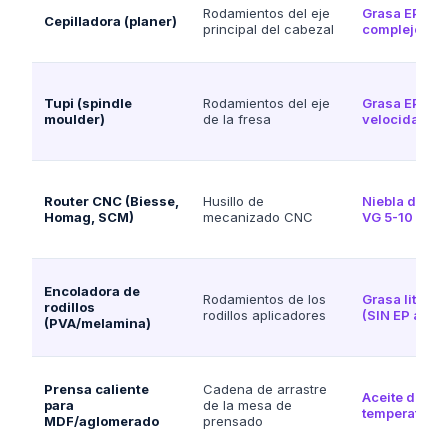
Rodamientos del eje
Grasa EP NLGI
Cepilladora (planer)
principal del cabezal
complejo o po
Tupi (spindle
Rodamientos del eje
Grasa EP NLGI
moulder)
de la fresa
velocidad
Router CNC (Biesse,
Husillo de
Niebla de acei
Homag, SCM)
mecanizado CNC
VG 5-10
Encoladora de
Rodamientos de los
Grasa litio c
rodillos
rodillos aplicadores
(SIN EP activ
(PVA/melamina)
Prensa caliente
Cadena de arrastre
Aceite de ca
para
de la mesa de
temperatura
MDF/aglomerado
prensado