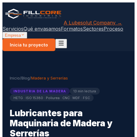
A Lubesolut Company →
Servicios
Qué envasamos
Formatos
Sectores
Proceso
Empresa
Inicia tu proyecto
Inicio
/
Blog
/
Madera y Serrerías
INDUSTRIA DE LA MADERA
13 min lectura
HETG · ISO 15380 · Poliurea · CNC · MDF · FSC
Lubricantes para
Maquinaria de Madera y
Serrerías