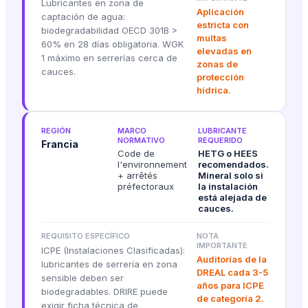
Lubricantes en zona de
Aplicación
captación de agua:
estricta con
biodegradabilidad OECD 301B >
multas
60% en 28 días obligatoria. WGK
elevadas en
1 máximo en serrerías cerca de
zonas de
cauces.
protección
hídrica.
REGIÓN
MARCO
LUBRICANTE
NORMATIVO
REQUERIDO
Francia
Code de
HETG o HEES
l'environnement
recomendados.
+ arrêtés
Mineral solo si
préfectoraux
la instalación
está alejada de
cauces.
REQUISITO ESPECÍFICO
NOTA
IMPORTANTE
ICPE (Instalaciones Clasificadas):
Auditorías de la
lubricantes de serrería en zona
DREAL cada 3-5
sensible deben ser
años para ICPE
biodegradables. DRIRE puede
de categoría 2.
exigir ficha técnica de