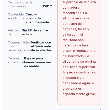
superficie de la pieza
Temperatura de
>
inflamación
150°C
de madera
mecanizada. La
Contenido
Cero —
en silicona
prohibido
silicona impide la
absolutamente
adhesión de
barnices, lacas y
Aditivos
Sin EP de azufre
EP
activo
pinturas — el
resultado son
Compatibilidad
Verificar con
defectos de tipo
con
el fabricante
barnices/lacas
de acabados
cráter o rechazo total
del barnizado. La
Tensión
Baja — para
silicona no se elimina
superficial
buena formación
de niebla
con lijado superficial.
En piezas destinadas
a lacado UV o
barnizado a agua, el
problema es
especialmente grave.