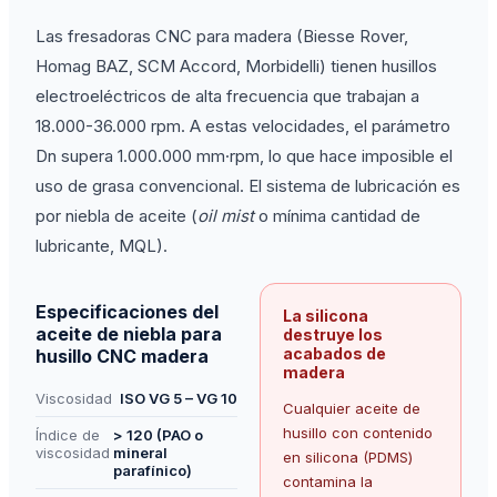
Las fresadoras CNC para madera (Biesse Rover,
Homag BAZ, SCM Accord, Morbidelli) tienen husillos
electroeléctricos de alta frecuencia que trabajan a
18.000-36.000 rpm. A estas velocidades, el parámetro
Dn supera 1.000.000 mm·rpm, lo que hace imposible el
uso de grasa convencional. El sistema de lubricación es
por niebla de aceite (
oil mist
o mínima cantidad de
lubricante, MQL).
Especificaciones del
La silicona
aceite de niebla para
destruye los
acabados de
husillo CNC madera
madera
Viscosidad
ISO VG 5 – VG 10
Cualquier aceite de
husillo con contenido
Índice de
> 120 (PAO o
viscosidad
mineral
en silicona (PDMS)
parafínico)
contamina la