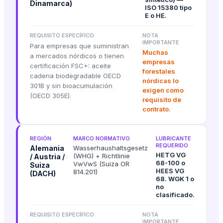
Dinamarca)
ISO 15380 tipo
E o HE.
REQUISITO ESPECÍFICO
NOTA
IMPORTANTE
Para empresas que suministran
Muchas
a mercados nórdicos o tienen
empresas
certificación FSC+: aceite
forestales
cadena biodegradable OECD
nórdicas lo
301B y sin bioacumulación
exigen como
(OECD 305E).
requisito de
contrato.
REGIÓN
MARCO NORMATIVO
LUBRICANTE
REQUERIDO
Alemania
Wasserhaushaltsgesetz
HETG VG
(WHG) + Richtlinie
/ Austria /
68-100 o
VwVwS (Suiza OR
Suiza
HEES VG
814.201)
(DACH)
68. WGK 1 o
no
clasificado.
REQUISITO ESPECÍFICO
NOTA
IMPORTANTE