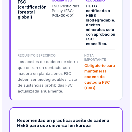
NORMATIVO
REQUERIDO
FSC
FSC Pesticides
HETG
(certificación
Policy (FSC-
certificado o
forestal
POL-30-001)
HEES
global)
biodegradable.
Aceites
minerales solo
con aprobación
FSC
específica.
REQUISITO ESPECÍFICO
NOTA
IMPORTANTE
Los aceites de cadena de sierra
Obligatorio para
que entran en contacto con
mantener la
madera en plantaciones FSC
cadena de
deben ser biodegradables. Lista
custodia FSC
de sustancias prohibidas FSC
(CoC).
actualizada anualmente.
Recomendación práctica: aceite de cadena
HEES para uso universal en Europa