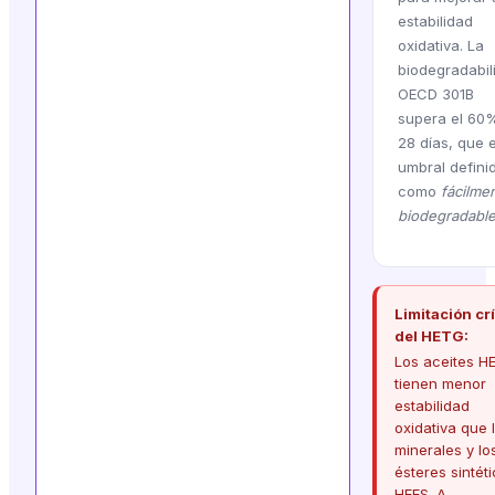
estabilidad
oxidativa. La
biodegradabil
OECD 301B
supera el 60
28 días, que e
umbral defini
como
fácilme
biodegradabl
Limitación crí
del HETG:
Los aceites H
tienen menor
estabilidad
oxidativa que 
minerales y lo
ésteres sintét
HEES. A