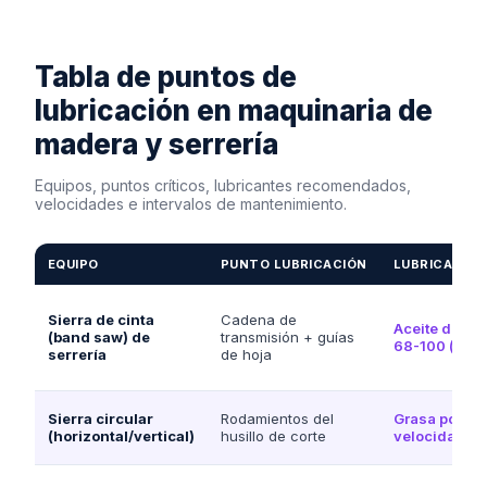
Tabla de puntos de
lubricación en maquinaria de
madera y serrería
Equipos, puntos críticos, lubricantes recomendados,
velocidades e intervalos de mantenimiento.
EQUIPO
PUNTO LUBRICACIÓN
LUBRICANTE
Sierra de cinta
Cadena de
Aceite de c
(band saw) de
transmisión + guías
68-100 (biod
serrería
de hoja
Sierra circular
Rodamientos del
Grasa poliure
(horizontal/vertical)
husillo de corte
velocidad