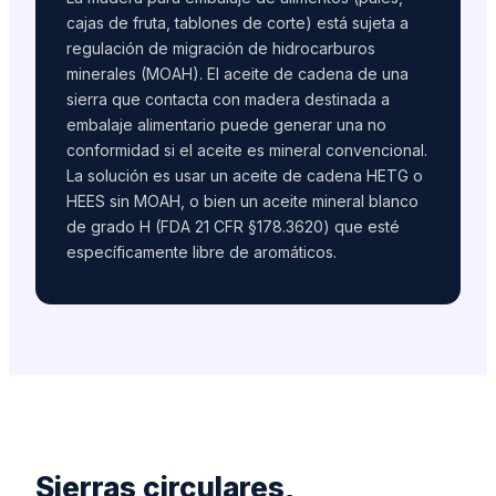
cajas de fruta, tablones de corte) está sujeta a
regulación de migración de hidrocarburos
minerales (MOAH). El aceite de cadena de una
sierra que contacta con madera destinada a
embalaje alimentario puede generar una no
conformidad si el aceite es mineral convencional.
La solución es usar un aceite de cadena HETG o
HEES sin MOAH, o bien un aceite mineral blanco
de grado H (FDA 21 CFR §178.3620) que esté
específicamente libre de aromáticos.
Sierras circulares,