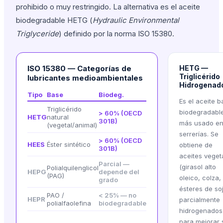
prohibido o muy restringido. La alternativa es el aceite
biodegradable HETG (
Hydraulic Environmental
Triglyceride
) definido por la norma ISO 15380.
ISO 15380 — Categorías de
HETG —
Triglicérido
lubricantes medioambientales
Hidrogenad
Tipo
Base
Biodeg.
Es el aceite 
Triglicérido
biodegradabl
> 60% (OECD
HETG
natural
301B)
más usado e
(vegetal/animal)
serrerías. Se
> 60% (OECD
HEES
Éster sintético
obtiene de
301B)
aceites veget
Parcial —
(girasol alto
Polialquilenglicol
HEPG
depende del
(PAG)
oleico, colza,
grado
ésteres de so
PAO /
< 25% — no
HEPR
parcialmente
polialfaolefina
biodegradable
hidrogenados
para mejorar 