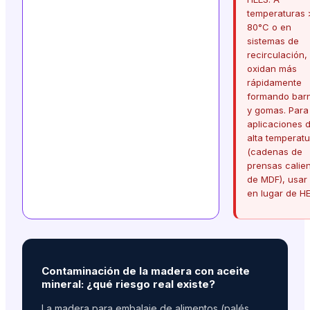
temperaturas
80°C o en
sistemas de
recirculación,
oxidan más
rápidamente
formando bar
y gomas. Para
aplicaciones 
alta temperatu
(cadenas de
prensas calie
de MDF), usar
en lugar de H
Contaminación de la madera con aceite
mineral: ¿qué riesgo real existe?
La madera para embalaje de alimentos (palés,