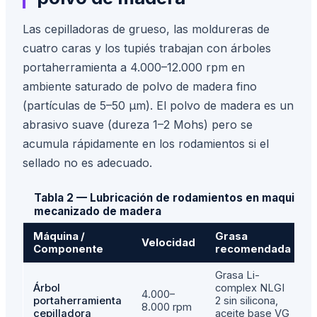
Las cepilladoras de grueso, las moldureras de
cuatro caras y los tupiés trabajan con árboles
portaherramienta a 4.000–12.000 rpm en
ambiente saturado de polvo de madera fino
(partículas de 5–50 µm). El polvo de madera es un
abrasivo suave (dureza 1–2 Mohs) pero se
acumula rápidamente en los rodamientos si el
sellado no es adecuado.
Tabla 2 — Lubricación de rodamientos en maquinari
mecanizado de madera
Máquina /
Grasa
Velocidad
I
Componente
recomendada
Grasa Li-
Árbol
complex NLGI
4.000–
5
portaherramienta
2 sin silicona,
8.000 rpm
1
cepilladora
aceite base VG