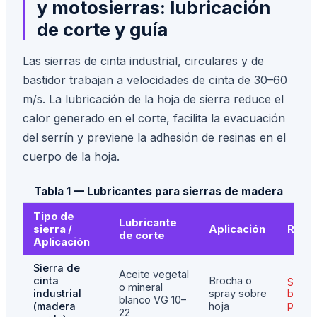
y motosierras: lubricación
de corte y guía
Las sierras de cinta industrial, circulares y de
bastidor trabajan a velocidades de cinta de 30–60
m/s. La lubricación de la hoja de sierra reduce el
calor generado en el corte, facilita la evacuación
del serrín y previene la adhesión de resinas en el
cuerpo de la hoja.
Tabla 1 — Lubricantes para sierras de madera
Tipo de
Lubricante
sierra /
Aplicación
Restr
de corte
Aplicación
Sierra de
Aceite vegetal
cinta
Brocha o
Sin sil
o mineral
industrial
spray sobre
biode
blanco VG 10–
prefer
(madera
hoja
22