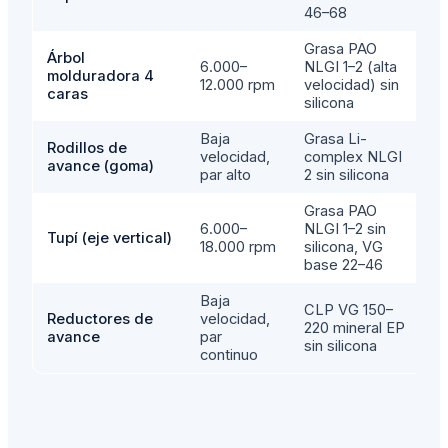
46–68
Grasa PAO
Árbol
6.000–
NLGI 1–2 (alta
5
molduradora 4
12.000 rpm
velocidad) sin
1
caras
silicona
Baja
Grasa Li-
Rodillos de
1
velocidad,
complex NLGI
avance (goma)
2
par alto
2 sin silicona
Grasa PAO
6.000–
NLGI 1–2 sin
Tupí (eje vertical)
5
18.000 rpm
silicona, VG
base 22–46
Baja
CLP VG 150–
Reductores de
velocidad,
4
220 mineral EP
avance
par
6
sin silicona
continuo