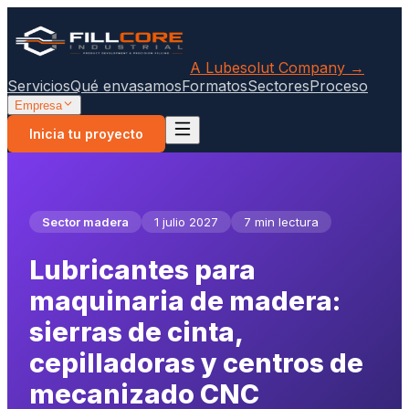
A Lubesolut Company →
Servicios
Qué envasamos
Formatos
Sectores
Proceso
Empresa
Inicia tu proyecto
Sector madera
1 julio 2027
7 min lectura
Lubricantes para
maquinaria de madera:
sierras de cinta,
cepilladoras y centros de
mecanizado CNC