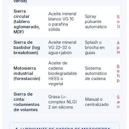
verde)
Sierra
Aceite mineral
circular
Spray
Sin sil
blanco VG 10
(tablero
pulsante
olores
o parafina
(zona 
aglomerado,
automático
sólida
MDF)
Sierra de
Aceite mineral
Splash o
Agua+
bastidor (log
VG 22–32 o
brocha en
para 
muy r
breakdown)
agua+jabón
guías
Aceite de
Biode
Motosierra
cadena
Sistema
en zo
industrial
biodegradable
automático
forest
(forestación)
HEES o
de cadena
prote
vegetal
Sierra de
Grasa Li-
Sin sil
cinta:
Manual o
complex NLGI
aditiv
rodamientos
centralizado
colora
2 sin silicona
de volantes