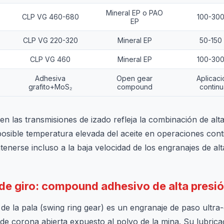
Mineral EP o PAO
CLP VG 460-680
100-300
EP
CLP VG 220-320
Mineral EP
50-150 
CLP VG 460
Mineral EP
100-300
Adhesiva
Open gear
Aplicaci
grafito+MoS₂
compound
continu
en las transmisiones de izado refleja la combinación de alta
posible temperatura elevada del aceite en operaciones cont
enerse incluso a la baja velocidad de los engranajes de alt
 de giro: compound adhesivo de alta presi
 de la pala (swing ring gear) es un engranaje de paso ultr
e corona abierta expuesto al polvo de la mina. Su lubricaci