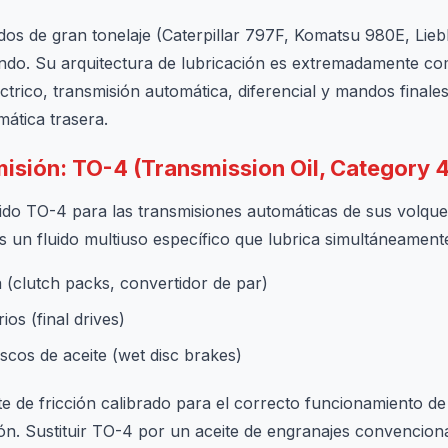
dos de gran tonelaje (Caterpillar 797F, Komatsu 980E, Lie
o. Su arquitectura de lubricación es extremadamente com
éctrico, transmisión automática, diferencial y mandos finales
mática trasera.
smisión: TO-4 (Transmission Oil, Category 4
fluido TO-4 para las transmisiones automáticas de sus volque
 un fluido multiuso específico que lubrica simultáneament
 (clutch packs, convertidor de par)
os (final drives)
cos de aceite (wet disc brakes)
te de fricción calibrado para el correcto funcionamiento d
n. Sustituir TO-4 por un aceite de engranajes convenciona