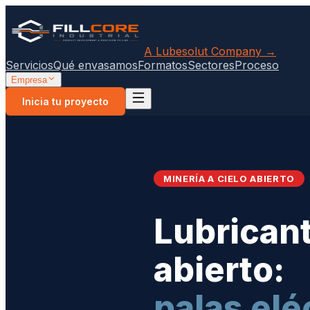
A Lubesolut Company →
Servicios
Qué envasamos
Formatos
Sectores
Proceso
Empresa
Inicia tu proyecto
MINERÍA A CIELO ABIERTO
Lubricant
abierto:
palas elé