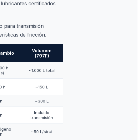
 lubricantes certificados
do para transmisión
ísticas de fricción.
Volumen
cambio
(797F)
000 h
~1.000 L total
is)
0 h
~150 L
 h
~300 L
Incluido
 h
transmisión
rógeno
~50 L/strut
 h