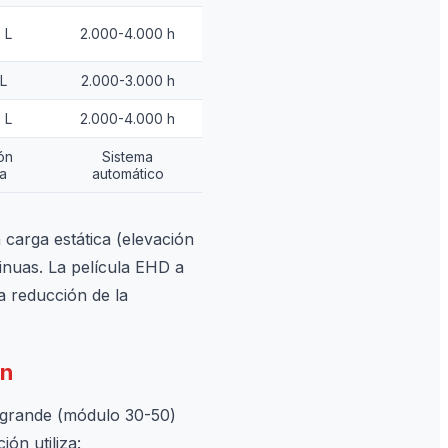
 L
2.000-4.000 h
L
2.000-3.000 h
 L
2.000-4.000 h
ón
Sistema
a
automático
 carga estática (elevación
inuas. La película EHD a
a reducción de la
ón
a-grande (módulo 30-50)
ón utiliza: