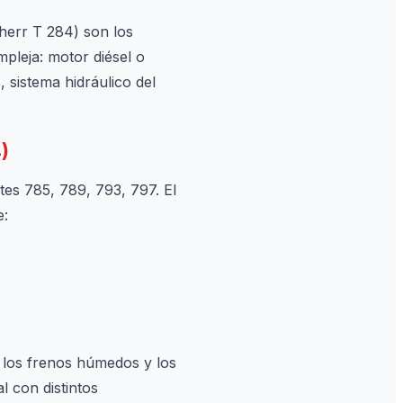
bherr T 284) son los
pleja: motor diésel o
, sistema hidráulico del
)
tes 785, 789, 793, 797. El
e:
e los frenos húmedos y los
l con distintos