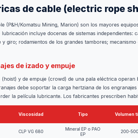
ricas de cable (electric rope s
able (P&H/Komatsu Mining, Marion) son los mayores equipo
lubricación incluye docenas de sistemas independientes: c
 y giro; rodamientos de los grandes tambores; mecanismo 
najes de izado y empuje
 (hoist) y de empuje (crowd) de una pala eléctrica operan
ranajes debe soportar la carga hertziana de los engranajes
rder la película lubricante. Los fabricantes prescriben hab
Viscosidad
Tipo
Volumen t
Mineral EP o PAO
CLP VG 680
200-500
EP