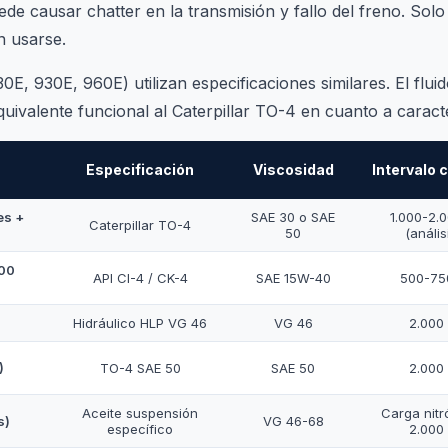
ede causar chatter en la transmisión y fallo del freno. Solo
n usarse.
E, 930E, 960E) utilizan especificaciones similares. El flui
ivalente funcional al Caterpillar TO-4 en cuanto a caracter
Especificación
Viscosidad
Intervalo 
es +
SAE 30 o SAE
1.000-2.
Caterpillar TO-4
50
(anális
000
API CI-4 / CK-4
SAE 15W-40
500-75
Hidráulico HLP VG 46
VG 46
2.000
)
TO-4 SAE 50
SAE 50
2.000
Aceite suspensión
Carga nit
s)
VG 46-68
específico
2.000