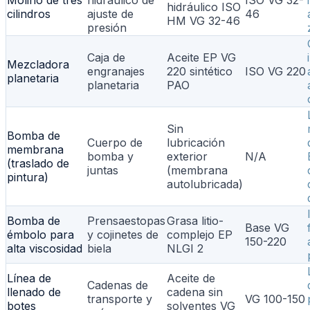
Molino de tres
hidráulico de
ISO VG 32-
hidráulico ISO
cilindros
ajuste de
46
HM VG 32-46
presión
Caja de
Aceite EP VG
Mezcladora
engranajes
220 sintético
ISO VG 220
planetaria
planetaria
PAO
Sin
Bomba de
Cuerpo de
lubricación
membrana
bomba y
exterior
N/A
(traslado de
juntas
(membrana
pintura)
autolubricada)
Bomba de
Prensaestopas
Grasa litio-
Base VG
émbolo para
y cojinetes de
complejo EP
150-220
alta viscosidad
biela
NLGI 2
Línea de
Aceite de
Cadenas de
llenado de
cadena sin
transporte y
VG 100-150
botes
solventes VG