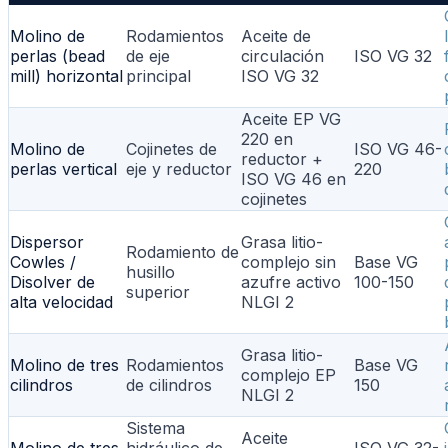
Molino de
Rodamientos
Aceite de
perlas (bead
de eje
circulación
ISO VG 32
mill) horizontal
principal
ISO VG 32
Aceite EP VG
220 en
Molino de
Cojinetes de
ISO VG 46-
reductor +
perlas vertical
eje y reductor
220
ISO VG 46 en
cojinetes
Dispersor
Grasa litio-
Rodamiento de
Cowles /
complejo sin
Base VG
husillo
Disolver de
azufre activo
100-150
superior
alta velocidad
NLGI 2
Grasa litio-
Molino de tres
Rodamientos
Base VG
complejo EP
cilindros
de cilindros
150
NLGI 2
Sistema
Aceite