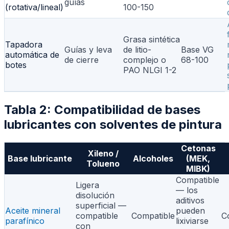
guías
(rotativa/lineal)
100-150
Grasa sintética
Tapadora
Guías y leva
de litio-
Base VG
automática de
de cierre
complejo o
68-100
botes
PAO NLGI 1-2
Tabla 2: Compatibilidad de bases
lubricantes con solventes de pintura
Cetonas
Xileno /
Base lubricante
Alcoholes
(MEK,
Tolueno
MIBK)
Compatible
Ligera
— los
disolución
aditivos
superficial —
Aceite mineral
pueden
compatible
Compatible
C
parafínico
lixiviarse
con