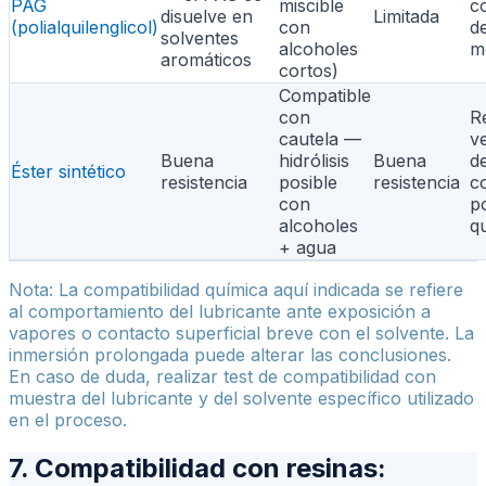
PAG
miscible
c
disuelve en
Limitada
(polialquilenglicol)
con
d
solventes
alcoholes
m
aromáticos
cortos)
Compatible
con
R
cautela —
ve
Buena
hidrólisis
Buena
d
Éster sintético
resistencia
posible
resistencia
c
con
po
alcoholes
q
+ agua
Nota: La compatibilidad química aquí indicada se refiere
al comportamiento del lubricante ante exposición a
vapores o contacto superficial breve con el solvente. La
inmersión prolongada puede alterar las conclusiones.
En caso de duda, realizar test de compatibilidad con
muestra del lubricante y del solvente específico utilizado
en el proceso.
7. Compatibilidad con resinas: