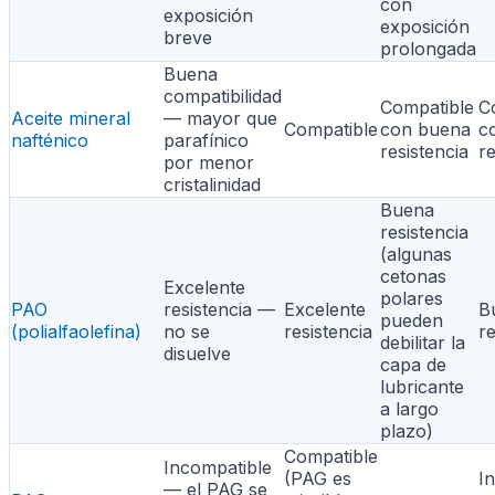
con
exposición
exposición
breve
prolongada
Buena
compatibilidad
Compatible
C
Aceite mineral
— mayor que
Compatible
con buena
c
nafténico
parafínico
resistencia
re
por menor
cristalinidad
Buena
resistencia
(algunas
cetonas
Excelente
polares
PAO
resistencia —
Excelente
B
pueden
(polialfaolefina)
no se
resistencia
re
debilitar la
disuelve
capa de
lubricante
a largo
plazo)
Compatible
Incompatible
(PAG es
I
— el PAG se