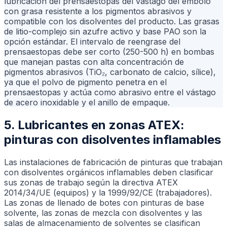
lubricación del prensaestopas del vástago del émbolo
con grasa resistente a los pigmentos abrasivos y
compatible con los disolventes del producto. Las grasas
de litio-complejo sin azufre activo y base PAO son la
opción estándar. El intervalo de reengrase del
prensaestopas debe ser corto (250-500 h) en bombas
que manejan pastas con alta concentración de
pigmentos abrasivos (TiO₂, carbonato de calcio, sílice),
ya que el polvo de pigmento penetra en el
prensaestopas y actúa como abrasivo entre el vástago
de acero inoxidable y el anillo de empaque.
5. Lubricantes en zonas ATEX:
pinturas con disolventes inflamables
Las instalaciones de fabricación de pinturas que trabajan
con disolventes orgánicos inflamables deben clasificar
sus zonas de trabajo según la directiva ATEX
2014/34/UE (equipos) y la 1999/92/CE (trabajadores).
Las zonas de llenado de botes con pinturas de base
solvente, las zonas de mezcla con disolventes y las
salas de almacenamiento de solventes se clasifican