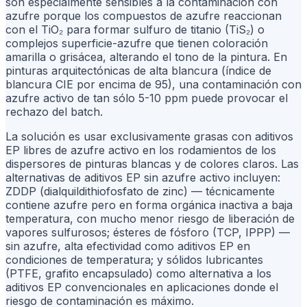
son especialmente sensibles a la contaminación con
azufre porque los compuestos de azufre reaccionan
con el TiO₂ para formar sulfuro de titanio (TiS₂) o
complejos superficie-azufre que tienen coloración
amarilla o grisácea, alterando el tono de la pintura. En
pinturas arquitectónicas de alta blancura (índice de
blancura CIE por encima de 95), una contaminación con
azufre activo de tan sólo 5-10 ppm puede provocar el
rechazo del batch.
La solución es usar exclusivamente grasas con aditivos
EP libres de azufre activo en los rodamientos de los
dispersores de pinturas blancas y de colores claros. Las
alternativas de aditivos EP sin azufre activo incluyen:
ZDDP (dialquildithiofosfato de zinc) — técnicamente
contiene azufre pero en forma orgánica inactiva a baja
temperatura, con mucho menor riesgo de liberación de
vapores sulfurosos; ésteres de fósforo (TCP, IPPP) —
sin azufre, alta efectividad como aditivos EP en
condiciones de temperatura; y sólidos lubricantes
(PTFE, grafito encapsulado) como alternativa a los
aditivos EP convencionales en aplicaciones donde el
riesgo de contaminación es máximo.