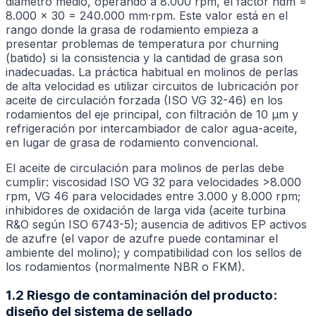
diámetro medio, operando a 8.000 rpm, el factor ndm =
8.000 × 30 = 240.000 mm·rpm. Este valor está en el
rango donde la grasa de rodamiento empieza a
presentar problemas de temperatura por churning
(batido) si la consistencia y la cantidad de grasa son
inadecuadas. La práctica habitual en molinos de perlas
de alta velocidad es utilizar circuitos de lubricación por
aceite de circulación forzada (ISO VG 32-46) en los
rodamientos del eje principal, con filtración de 10 μm y
refrigeración por intercambiador de calor agua-aceite,
en lugar de grasa de rodamiento convencional.
El aceite de circulación para molinos de perlas debe
cumplir: viscosidad ISO VG 32 para velocidades
>
8.000
rpm, VG 46 para velocidades entre 3.000 y 8.000 rpm;
inhibidores de oxidación de larga vida (aceite turbina
R&O según ISO 6743-5); ausencia de aditivos EP activos
de azufre (el vapor de azufre puede contaminar el
ambiente del molino); y compatibilidad con los sellos de
los rodamientos (normalmente NBR o FKM).
1.2 Riesgo de contaminación del producto:
diseño del sistema de sellado