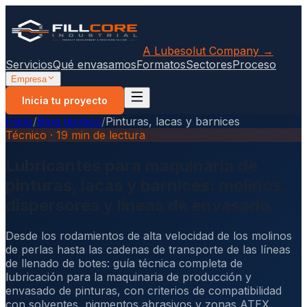
A Lubesolut Company →
Servicios
Qué envasamos
Formatos
Sectores
Proceso
Empresa
Inicia tu proyecto
Inicio
/
Blog técnico
/
Pinturas, lacas y barnices
Técnico · 19 min de lectura
Lubricantes para maquinaria de
pinturas, lacas y barnices: molinos,
dispersores y líneas de envasado
Desde los rodamientos de alta velocidad de los molinos
de perlas hasta las cadenas de transporte de las líneas
de llenado de botes: guía técnica completa de
lubricación para la maquinaria de producción y
envasado de pinturas, con criterios de compatibilidad
con solventes, pigmentos abrasivos y zonas ATEX.