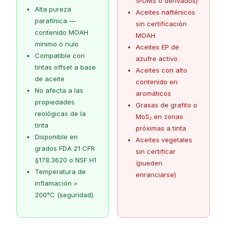
(PDMS o derivados)
Alta pureza
Aceites nafténicos
parafínica —
sin certificación
contenido MOAH
MOAH
mínimo o nulo
Aceites EP de
Compatible con
azufre activo
tintas offset a base
Aceites con alto
de aceite
contenido en
No afecta a las
aromáticos
propiedades
Grasas de grafito o
reológicas de la
MoS₂ en zonas
tinta
próximas a tinta
Disponible en
Aceites vegetales
grados FDA 21 CFR
sin certificar
§178.3620 o NSF H1
(pueden
Temperatura de
enranciarse)
inflamación
>
200°C (seguridad)