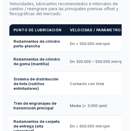
Velocidades, lubricantes recomendados e intervalos de
cambio / reengrase para las principales prensas offset y
flexográficas del mercado.
PUNTO DE LUBRICACIÓN
VELOCIDAD / PARÁMETRO DN
Rodamientos de cilindro
Dn > 500.000 mm·rpm
porta-plancha
Rodamientos de cilindro
Dn 300.000 – 500.000 mm·rpm
de goma (mantilla)
Sistema de distribución
de tinta (rodillos
Contacto con tinta
entintadores)
Tren de engranajes de
Media (< 3.000 rpm)
transmisión principal
Rodamientos de carpeta
de entrega (alta
Dn > 600.000 mm·rpm
velocidad)