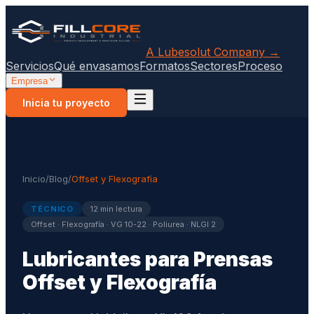
A Lubesolut Company →
Servicios
Qué envasamos
Formatos
Sectores
Proceso
Empresa
Inicia tu proyecto
Inicio
/
Blog
/
Offset y Flexografía
TÉCNICO
12 min lectura
Offset · Flexografía · VG 10-22 · Poliurea · NLGI 2
Lubricantes para Prensas
Offset y Flexografía