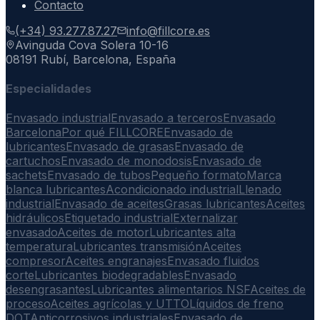
Contacto
(+34) 93.277.87.27
info@fillcore.es
Avinguda Cova Solera 10-16
08191 Rubí, Barcelona, España
Especialidades
Envasado industrial
Envasado a terceros
Envasado
Barcelona
Por qué FILLCORE
Envasado de
lubricantes
Envasado de grasas
Envasado de
cartuchos
Envasado de monodosis
Envasado de
sachets
Envasado de tubos
Pequeño formato
Marca
blanca lubricantes
Acondicionado industrial
Llenado
industrial
Envasado de aceites
Grasas lubricantes
Aceites
hidráulicos
Etiquetado industrial
Externalizar
envasado
Aceites de motor
Lubricantes alta
temperatura
Lubricantes transmisión
Aceites
compresor
Aceites engranajes
Envasado fluidos
corte
Lubricantes biodegradables
Envasado
desengrasantes
Lubricantes alimentarios NSF
Aceites de
proceso
Aceites agrícolas y UTTO
Líquidos de freno
DOT
Anticorrosivos industriales
Envasado de