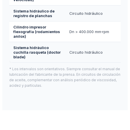
Sistema hidráulico de
Circuito hidráulico
registro de planchas
Cilindro impresor
flexografía (rodamientos
Dn > 400.000 mm·rpm
anilox)
Sistema hidráulico
cuchilla rasqueta (doctor
Circuito hidráulico
blade)
* Los intervalos son orientativos. Siempre consultar el manual de
lubricación del fabricante de la prensa. En circuitos de circulación
de aceite, complementar con análisis periódico de viscosidad,
acidez y partículas.