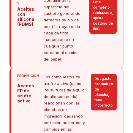
Contaminan la
Lote
1
superficie del
completo
Aceites
rechazado,
sustrato generando
con
ajuste
silicona
defectos de ojo de
costoso de
(PDMS)
pez (fish-eye) en la
tinta
capa de tinta.
Inacceptable en
cualquier punto
cercano al camino
del papel.
PROHIBICIÓN
Los compuestos de
Desgaste
2
azufre activo (como
prematuro
Aceites
de
los sulfuros de alquilo
EP de
plancha,
azufre
de alto contenido)
tono
activo
reaccionan con las
incorrecto
planchas de
impresión, causando
corrosión acelerada y
cambios en las