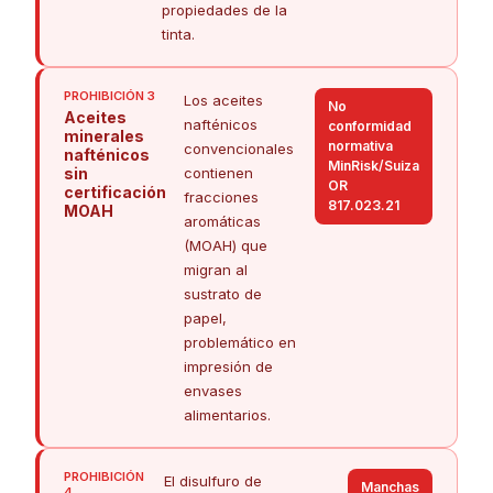
propiedades de la
tinta.
PROHIBICIÓN
3
Los aceites
No
Aceites
nafténicos
conformidad
minerales
normativa
convencionales
nafténicos
MinRisk/Suiza
sin
contienen
OR
certificación
fracciones
817.023.21
MOAH
aromáticas
(MOAH) que
migran al
sustrato de
papel,
problemático en
impresión de
envases
alimentarios.
PROHIBICIÓN
El disulfuro de
Manchas
4