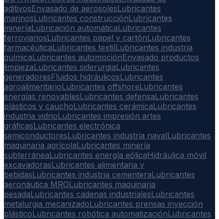
aditivos
Envasado de aerosoles
Lubricantes
marinos
Lubricantes construcción
Lubricantes
minería
Lubricación automática
Lubricantes
ferroviarios
Lubricantes papel y cartón
Lubricantes
farmacéutica
Lubricantes textil
Lubricantes industria
química
Lubricantes automoción
Envasado productos
limpieza
Lubricantes siderurgia
Lubricantes
generadores
Fluidos hidráulicos
Lubricantes
agroalimentario
Lubricantes offshore
Lubricantes
energías renovables
Lubricantes defensa
Lubricantes
plásticos y caucho
Lubricantes cerámica
Lubricantes
industria vidrio
Lubricantes impresión artes
gráficas
Lubricantes electrónica
semiconductores
Lubricantes industria naval
Lubricantes
maquinaria agrícola
Lubricantes minería
subterránea
Lubricantes energía eólica
Hidráulica móvil
excavadoras
Lubricantes alimentaria y
bebidas
Lubricantes industria cementera
Lubricantes
aeronáutica MRO
Lubricantes maquinaria
pesada
Lubricantes cadenas industriales
Lubricantes
metalurgia mecanizado
Lubricantes prensas inyección
plástico
Lubricantes robótica automatización
Lubricantes