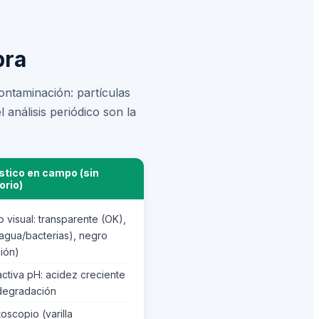
bra
ontaminación: partículas
l análisis periódico son la
stico en campo (sin
orio)
 visual: transparente (OK),
(agua/bacterias), negro
ión)
activa pH: acidez creciente
 degradación
scopio (varilla