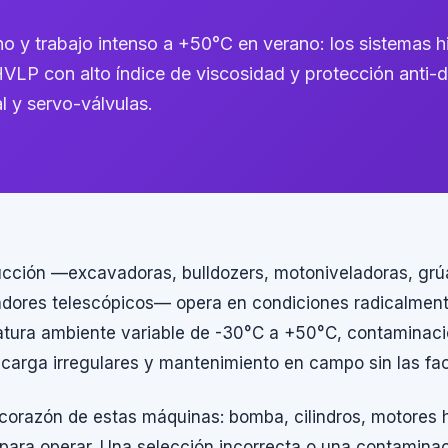
o y trabajo intenso a +50°C en verano: los sistemas h
HVLP con alto índice de viscosidad y protección anti-
l y servo-válvulas.
ucción —excavadoras, bulldozers, motoniveladoras, grú
ores telescópicos— opera en condiciones radicalmente 
eratura ambiente variable de -30°C a +50°C, contaminaci
 carga irregulares y mantenimiento en campo sin las faci
l corazón de estas máquinas: bomba, cilindros, motores 
 para operar. Una selección incorrecta o una contamina