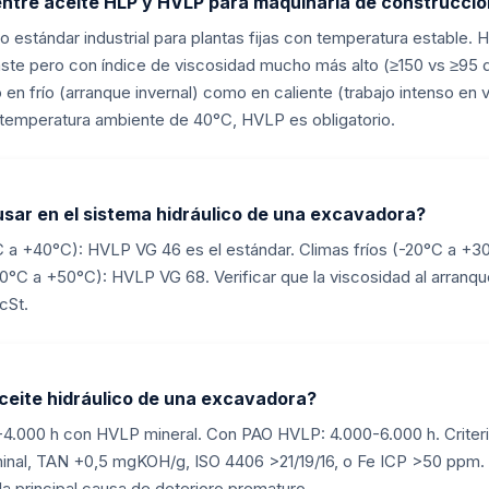
entre aceite HLP y HVLP para maquinaria de construcci
co estándar industrial para plantas fijas con temperatura estable. 
ste pero con índice de viscosidad mucho más alto (≥150 vs ≥95
 en frío (arranque invernal) como en caliente (trabajo intenso en 
 temperatura ambiente de 40°C, HVLP es obligatorio.
usar en el sistema hidráulico de una excavadora?
C a +40°C): HVLP VG 46 es el estándar. Climas fríos (-20°C a +
10°C a +50°C): HVLP VG 68. Verificar que la viscosidad al arranqu
cSt.
ceite hidráulico de una excavadora?
0-4.000 h con HVLP mineral. Con PAO HVLP: 4.000-6.000 h. Criteri
inal, TAN +0,5 mgKOH/g, ISO 4406 >21/19/16, o Fe ICP >50 ppm.
 la principal causa de deterioro prematuro.