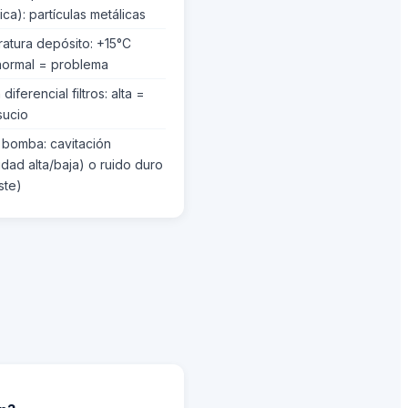
ca): partículas metálicas
atura depósito: +15°C
normal = problema
diferencial filtros: alta =
sucio
 bomba: cavitación
idad alta/baja) o ruido duro
ste)