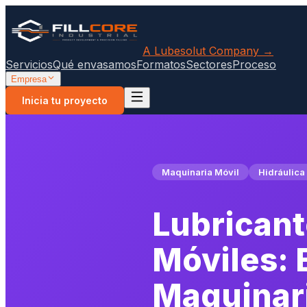
A Lubesolut Company →
Servicios
Qué envasamos
Formatos
Sectores
Proceso
Empresa
Inicia tu proyecto
Maquinaria Móvil
Hidráulica
Lubricant
Móviles: 
Maquinar