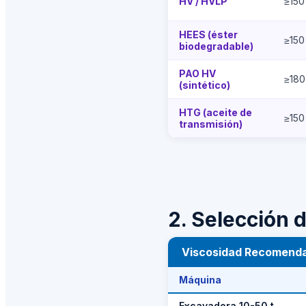
HV / HVLP
≥150
HEES (éster
≥150
biodegradable)
PAO HV
≥180
(sintético)
HTG (aceite de
≥150
transmisión)
2. Selección 
Viscosidad Recomenda
Máquina
Excavadora 10-50 t