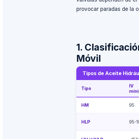
provocar paradas de la o
1. Clasificac
Móvil
Tipos de Aceite Hidráu
IV
Tipo
mín
HM
95
HLP
95-1