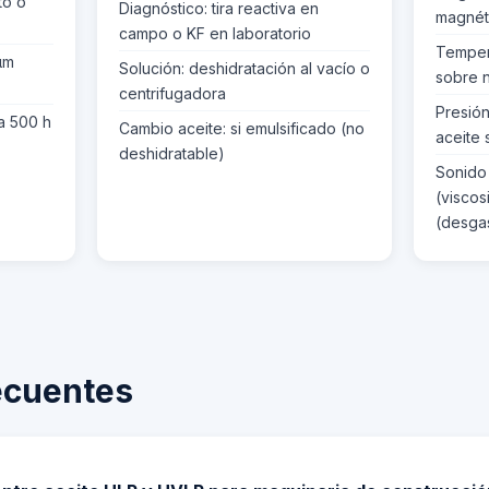
to o
Diagnóstico: tira reactiva en
magnéti
campo o KF en laboratorio
Temper
 µm
Solución: deshidratación al vacío o
sobre 
centrifugadora
Presión 
da 500 h
Cambio aceite: si emulsificado (no
aceite 
deshidratable)
Sonido
(viscos
(desga
ecuentes