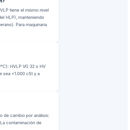
ón?
HVLP tiene el mismo nivel
 del HLP), manteniendo
verano). Para maquinaria
30°C): HVLP VG 32 o HV
e sea <1.000 cSt y a
o de cambio por análisis:
 La contaminación de