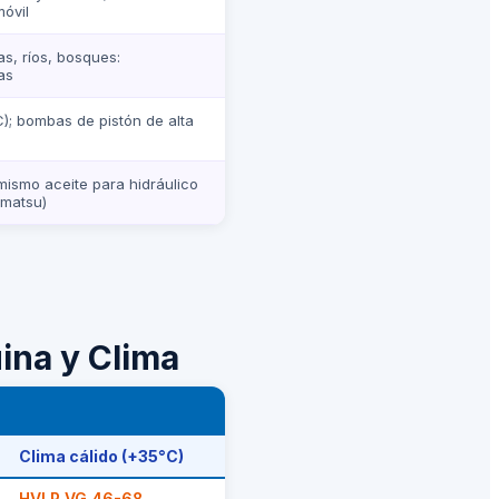
óvil
s, ríos, bosques:
as
); bombas de pistón de alta
mismo aceite para hidráulico
omatsu)
ina y Clima
Clima cálido (+35°C)
HVLP VG 46-68