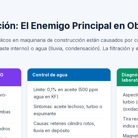
ión: El Enemigo Principal en O
áulicos en maquinaria de construcción están causados por c
aste interno) o agua (lluvia, condensación). La filtración y e
SO
Control de agua
Diagnó
laborat
Límite: 0,1% en aceite (500 ppm
rvo-
Aspecto
agua en KF)
turbio 
Síntomas: aceite lechoso, turbio o
(oxidac
ombas
espumante
Tira re
Causas: retenes cilindro rotos,
indica
indros
lluvia en depósito
Magneto