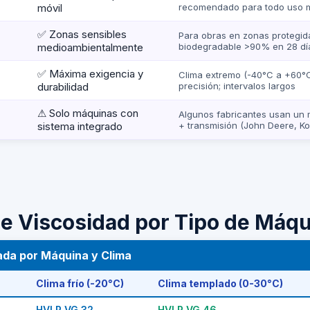
móvil
recomendado para todo uso m
✅ Zonas sensibles
Para obras en zonas protegida
medioambientalmente
biodegradable >90% en 28 dí
✅ Máxima exigencia y
Clima extremo (-40°C a +60°C
durabilidad
precisión; intervalos largos
⚠ Solo máquinas con
Algunos fabricantes usan un 
sistema integrado
+ transmisión (John Deere, K
de Viscosidad por Tipo de Máqu
da por Máquina y Clima
Clima frío (-20°C)
Clima templado (0-30°C)
HVLP VG 32
HVLP VG 46