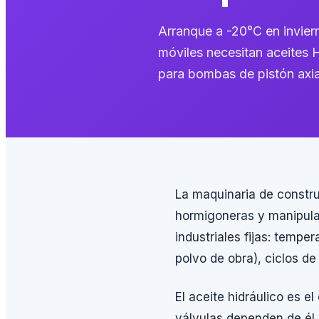
Arranque a -20°C en inviern
móviles necesitan aceites 
para bombas de pistón axia
La maquinaria de constr
hormigoneras y manipulad
industriales fijas: temp
polvo de obra), ciclos de
El aceite hidráulico es e
válvulas dependen de él