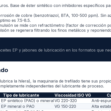
ruros. Base de éster sintético con inhibidores específicos p
orrosión de cobre (benzotriazol, BTA, 100-500 ppm). Sin az
timo es 7.5-8.5.
mulsión se mide con refractómetro (factor de corrección p
lsión se regenera filtrando los finos metálicos y reponien
?
ites EP y jabones de lubricación en los formatos que nec
ado
rica la hilera), la maquinaria de trefilado tiene sus propi
mpletamente independientes del lubricante de proceso.
Tipo de lubricante
Viscosidad ISO VG
Ca
 EP sintético (PAO) o mineral
VG 220-320
Anti-espu
e EP mineral o PAO
VG 150-220
Alta estab