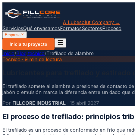
A Lubesolut Company →
Servicios
Qué envasamos
Formatos
Sectores
Proceso
Empresa
Inicia tu proyecto
Inicio
/
Blog técnico
/
Trefilado de alambre
Técnico · 9 min de lectura
Lubricantes para trefilado y estirado
El trefilado somete al alambre a presiones de contacto de
jabón o emulsión marca la diferencia entre un dado que d
Por
FILLCORE INDUSTRIAL
· 15 abril 2027
El proceso de trefilado: principios tri
El trefilado es un proceso de conformado en frío que red