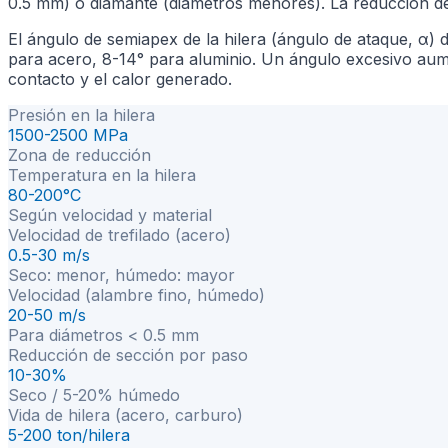
0.5 mm) o diamante (diámetros menores). La reducción d
El ángulo de semiapex de la hilera (ángulo de ataque, α) de
para acero, 8-14° para aluminio. Un ángulo excesivo aumen
contacto y el calor generado.
Presión en la hilera
1500-2500 MPa
Zona de reducción
Temperatura en la hilera
80-200°C
Según velocidad y material
Velocidad de trefilado (acero)
0.5-30 m/s
Seco: menor, húmedo: mayor
Velocidad (alambre fino, húmedo)
20-50 m/s
Para diámetros < 0.5 mm
Reducción de sección por paso
10-30%
Seco / 5-20% húmedo
Vida de hilera (acero, carburo)
5-200 ton/hilera