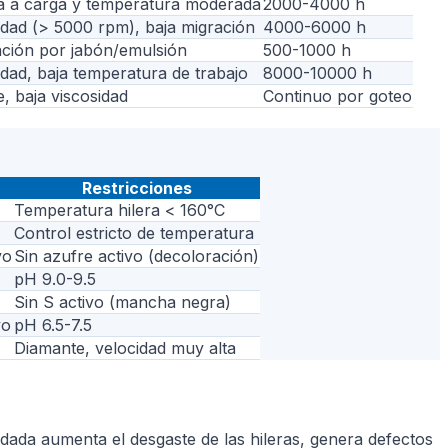
ia a carga y temperatura moderada
2000-4000 h
idad (> 5000 rpm), baja migración
4000-6000 h
ción por jabón/emulsión
500-1000 h
idad, baja temperatura de trabajo
8000-10000 h
, baja viscosidad
Continuo por goteo
Restricciones
Temperatura hilera < 160°C
Control estricto de temperatura
vo
Sin azufre activo (decoloración)
pH 9.0-9.5
Sin S activo (mancha negra)
vo
pH 6.5-7.5
Diamante, velocidad muy alta
dada aumenta el desgaste de las hileras, genera defectos