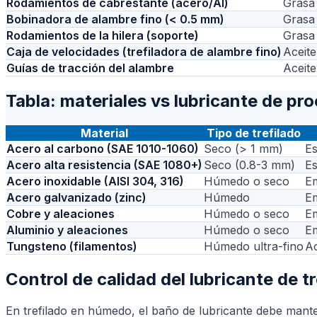
Rodamientos de cabrestante (acero/Al)
Grasa
Bobinadora de alambre fino (< 0.5 mm)
Grasa 
Rodamientos de la hilera (soporte)
Grasa
Caja de velocidades (trefiladora de alambre fino)
Aceite
Guías de tracción del alambre
Aceite
Tabla: materiales vs lubricante de pro
Material
Tipo de trefilado
Acero al carbono (SAE 1010-1060)
Seco (> 1 mm)
Es
Acero alta resistencia (SAE 1080+)
Seco (0.8-3 mm)
Es
Acero inoxidable (AISI 304, 316)
Húmedo o seco
Em
Acero galvanizado (zinc)
Húmedo
Em
Cobre y aleaciones
Húmedo o seco
Em
Aluminio y aleaciones
Húmedo o seco
Em
Tungsteno (filamentos)
Húmedo ultra-fino
Ac
Control de calidad del lubricante de 
En trefilado en húmedo, el baño de lubricante debe mant