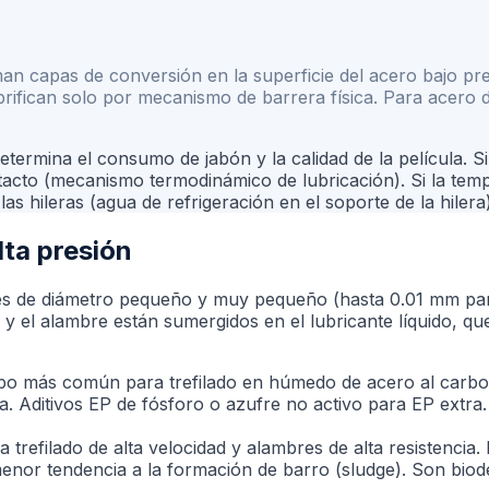
rman capas de conversión en la superficie del acero bajo
brifican solo por mecanismo de barrera física. Para acero d
etermina el consumo de jabón y la calidad de la película. S
tacto (mecanismo termodinámico de lubricación). Si la temp
las hileras (agua de refrigeración en el soporte de la hile
lta presión
res de diámetro pequeño y muy pequeño (hasta 0.01 mm pa
 y el alambre están sumergidos en el lubricante líquido, q
tipo más común para trefilado en húmedo de acero al carbo
era. Aditivos EP de fósforo o azufre no activo para EP extr
 trefilado de alta velocidad y alambres de alta resistencia.
menor tendencia a la formación de barro (sludge). Son biod