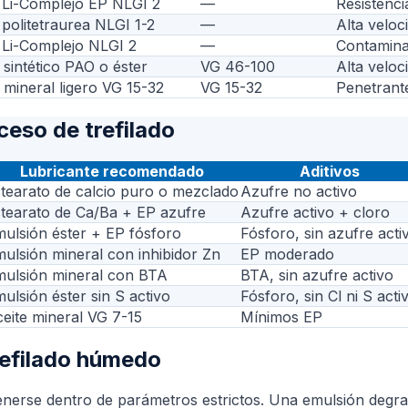
 Li-Complejo EP NLGI 2
—
Resistenc
politetraurea NLGI 1-2
—
Alta veloc
 Li-Complejo NLGI 2
—
Contamina
 sintético PAO o éster
VG 46-100
Alta veloc
 mineral ligero VG 15-32
VG 15-32
Penetrante
ceso de trefilado
Lubricante recomendado
Aditivos
tearato de calcio puro o mezclado
Azufre no activo
tearato de Ca/Ba + EP azufre
Azufre activo + cloro
ulsión éster + EP fósforo
Fósforo, sin azufre acti
ulsión mineral con inhibidor Zn
EP moderado
ulsión mineral con BTA
BTA, sin azufre activo
ulsión éster sin S activo
Fósforo, sin Cl ni S acti
eite mineral VG 7-15
Mínimos EP
trefilado húmedo
enerse dentro de parámetros estrictos. Una emulsión degra