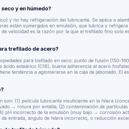
en seco y en húmedo?
álico) y no hay refrigeración del lubricante. Se aplica a a
leras están sumergidos en emulsión, que lubrica y refrige
 de velocidad es la razón por la que el trefilado fino solo
ara trefilado de acero?
opiedades para trefilado en seco: punto de fusión (150-160°
 de ácido esteárico (C18), buena adherencia al acero fosfata
ene tendencia a aglomerarse en la caja de jabonado. El es
o?
 son: (1) película lubricante insuficiente en la hilera (c
do → rotura por entalla; (2) contaminación de partículas 
4) pH incorrecto de la emulsión (muy bajo → corrosión acti
 de entrada, ángulo de hilera incorrecto, o reducción exce