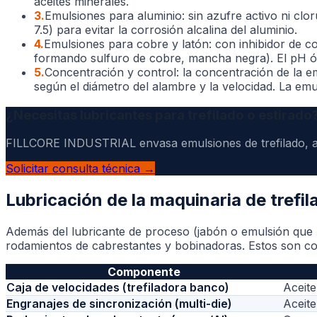
aceites minerales.
3
.
Emulsiones para aluminio: sin azufre activo ni clo
7.5) para evitar la corrosión alcalina del aluminio.
4
.
Emulsiones para cobre y latón: con inhibidor de c
formando sulfuro de cobre, mancha negra). El pH óp
5
.
Concentración y control: la concentración de la e
según el diámetro del alambre y la velocidad. La emu
¿Necesitas lubricantes para trefilado o estirado
FILLCORE INDUSTRIAL envasa emulsiones de trefilado, ace
Solicitar consulta técnica →
Lubricación de la maquinaria de trefil
Además del lubricante de proceso (jabón o emulsión que lub
rodamientos de cabrestantes y bobinadoras. Estos son co
Componente
Caja de velocidades (trefiladora banco)
Aceite
Engranajes de sincronización (multi-die)
Aceit