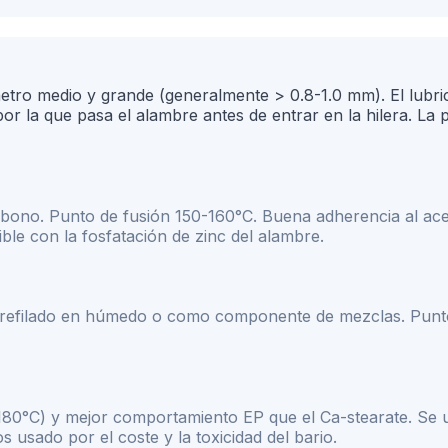
ámetro medio y grande (generalmente
>
0.8-1.0 mm). El lubr
r la que pasa el alambre antes de entrar en la hilera. La p
carbono. Punto de fusión 150-160°C. Buena adherencia al a
le con la fosfatación de zinc del alambre.
 trefilado en húmedo o como componente de mezclas. Punto
180°C) y mejor comportamiento EP que el Ca-stearate. Se us
 usado por el coste y la toxicidad del bario.