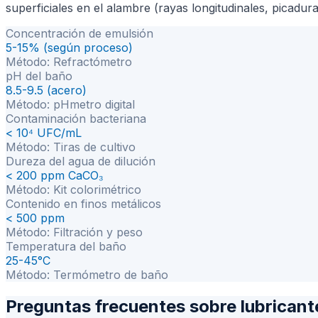
superficiales en el alambre (rayas longitudinales, picadu
Concentración de emulsión
5-15% (según proceso)
Método:
Refractómetro
pH del baño
8.5-9.5 (acero)
Método:
pHmetro digital
Contaminación bacteriana
< 10⁴ UFC/mL
Método:
Tiras de cultivo
Dureza del agua de dilución
< 200 ppm CaCO₃
Método:
Kit colorimétrico
Contenido en finos metálicos
< 500 ppm
Método:
Filtración y peso
Temperatura del baño
25-45°C
Método:
Termómetro de baño
Preguntas frecuentes sobre lubricante