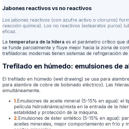
Jabones reactivos vs no reactivos
Los jabones reactivos (con azufre activo o cloruros) fo
reacción química). Los no reactivos (estearatos puros) lu
eficaz.
La
temperatura de la hilera
es el parámetro crítico que d
se funde parcialmente y fluye mejor hacia la zona de con
trefiladoras modernas tienen sistemas de refrigeración de 
Trefilado en húmedo: emulsiones de a
El trefilado en húmedo (wet drawing) se usa para alamb
para alambre de cobre de bobinado eléctrico). Las hileras
simultáneamente.
1
.
Emulsiones de aceite mineral (5-15% en agua): el 
película hidrodinámica/mixta en la entrada de la hil
estabilidad y protección de la máquina.
2
.
Emulsiones de éster sintético (5-15% en agua): para
aceites minerales, mejor comportamiento en frío y 