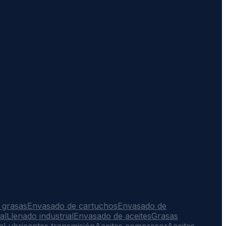
 grasas
Envasado de cartuchos
Envasado de
al
Llenado industrial
Envasado de aceites
Grasas
a
Lubricantes transmisión
Aceites compresor
Aceites