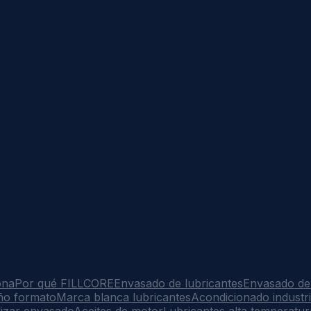
ona
Por qué FILLCORE
Envasado de lubricantes
Envasado de
ño formato
Marca blanca lubricantes
Acondicionado industri
lizar envasado
Aceites de motor
Lubricantes alta temperatur