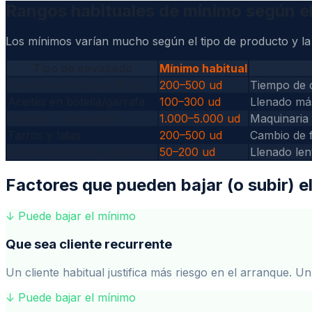
Rangos habituales de mínimo según e
Los mínimos varían mucho según el tipo de producto y la 
Tipo de envasado
Mínimo habitual
Cartuchos de grasa 400g
200–500 ud
Tiempo de c
Aceites en botella/garrafa
100–300 ud
Llenado más
Sachets y monodosis
1.000–5.000 ud
Maquinaria 
Tarros y latas
200–500 ud
Cambio de f
Grandes formatos (bidones)
50–200 ud
Llenado len
Factores que pueden bajar (o subir) e
↓ Puede bajar el mínimo
Que sea cliente recurrente
Un cliente habitual justifica más riesgo en el arranque
↓ Puede bajar el mínimo