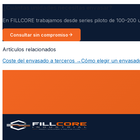
¿Cuántas unidades necesitas envasar?
En FILLCORE trabajamos desde series piloto de 100–200 u
Consultar sin compromiso
Artículos relacionados
Coste del envasado a terceros
→
Cómo elegir un envasador