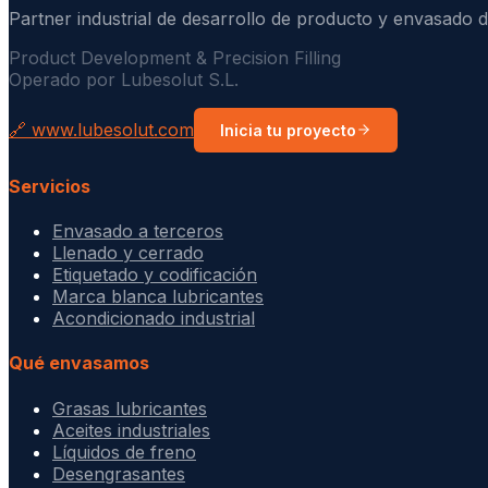
Partner industrial de desarrollo de producto y envasado d
Product Development & Precision Filling
Operado por Lubesolut S.L.
🔗 www.lubesolut.com
Inicia tu proyecto
Servicios
Envasado a terceros
Llenado y cerrado
Etiquetado y codificación
Marca blanca lubricantes
Acondicionado industrial
Qué envasamos
Grasas lubricantes
Aceites industriales
Líquidos de freno
Desengrasantes