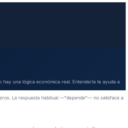
 hay una lógica económica real. Entenderla te ayuda a
ros. La respuesta habitual —"depende"— no satisface a