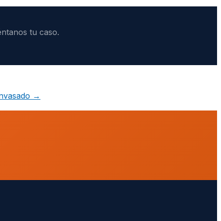
ntanos tu caso.
envasado
→