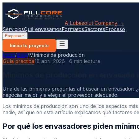
A Lubesolut Company →
Servicios
Qué envasamos
Formatos
Sectores
Proceso
Empresa
Inicia tu proyecto
Inicio
/
Blog
/
Mínimos de producción
Guía práctica
18 abril 2026 · 6 min lectura
Mínimos de producción en envasado in
Una de las primeras preguntas al buscar un envasador: 
negociar mejor y a elegir el proveedor adecuado.
Los mínimos de producción son uno de los aspectos más
nadie, así que en este artículo explicamos qué factores 
Por qué los envasadores piden mínim