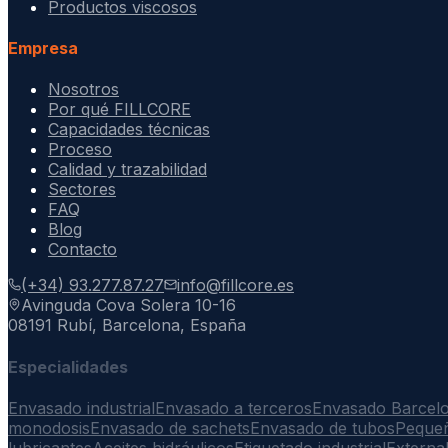
Productos viscosos
Empresa
Nosotros
Por qué FILLCORE
Capacidades técnicas
Proceso
Calidad y trazabilidad
Sectores
FAQ
Blog
Contacto
(+34) 93.277.87.27
info@fillcore.es
Avinguda Cova Solera 10-16
08191 Rubí, Barcelona, España
Especialidades
Envasado industrial
Envasado a terceros
Envasado Barcel
monodosis
Envasado de sachets
Envasado de tubos
Peque
lubricantes
Aceites hidráulicos
Etiquetado industrial
Externa