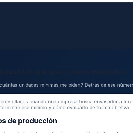
dustrial: qué son y cómo evaluarlos
¿cuántas unidades mínimas me piden? Detrás de ese número
 consultados cuando una empresa busca envasador a terce
determinan ese mínimo y cómo evaluarlo de forma objetiva.
os de producción