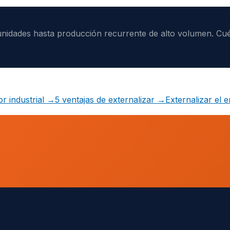
nidades hasta producción recurrente de alto volumen. Cué
 industrial
→
5 ventajas de externalizar
→
Externalizar el 