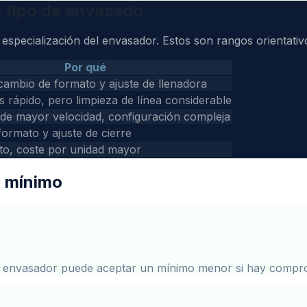
l tipo de envasado
especialización del envasador. Estos son rangos orientati
Por qué
ambio de formato y ajuste de llenadora
 rápido, pero limpieza de línea considerable
de mayor velocidad, configuración compleja
ormato y ajuste de cierre
to, coste por unidad mayor
l mínimo
. Un envasador puede aceptar un mínimo menor si hay compr