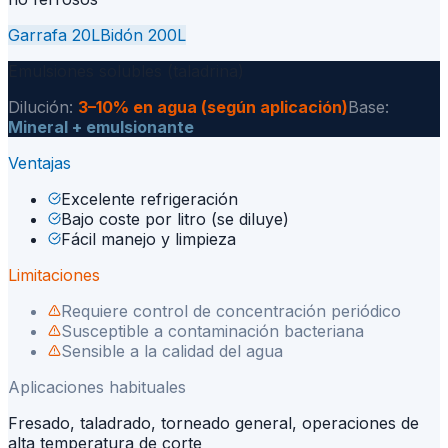
Garrafa 20L
Bidón 200L
Emulsiones solubles (taladrina)
Dilución:
3–10% en agua (según aplicación)
Base:
Mineral + emulsionante
Ventajas
Excelente refrigeración
Bajo coste por litro (se diluye)
Fácil manejo y limpieza
Limitaciones
Requiere control de concentración periódico
Susceptible a contaminación bacteriana
Sensible a la calidad del agua
Aplicaciones habituales
Fresado, taladrado, torneado general, operaciones de
alta temperatura de corte