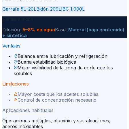
Garrafa 5L–20L
Bidón 200L
IBC 1.000L
Semisintéticos
Dilución:
5–8% en agua
Base:
Mineral (bajo contenido)
+ sintética
Ventajas
Balance entre lubricación y refrigeración
Buena estabilidad biológica
Mejor visibilidad de la zona de corte que los
solubles
Limitaciones
Mayor coste que los aceites solubles
Control de concentración necesario
Aplicaciones habituales
Operaciones múltiples, aluminio y sus aleaciones,
aceros inoxidables