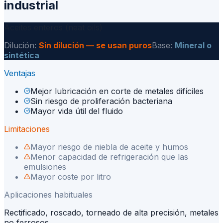
industrial
Aceites enteros (neat oils)
Dilución:
Sin dilución — se usan puros
Base:
Mineral o
sintética
Ventajas
Mejor lubricación en corte de metales difíciles
Sin riesgo de proliferación bacteriana
Mayor vida útil del fluido
Limitaciones
Mayor riesgo de niebla de aceite y humos
Menor capacidad de refrigeración que las
emulsiones
Mayor coste por litro
Aplicaciones habituales
Rectificado, roscado, torneado de alta precisión, metales
no ferrosos