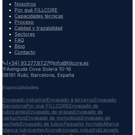
Nosotros
Por qué FILLCORE
Capacidades técnicas
Proceso
Calidad y trazabilidad
Sectores
FAQ
Blog
Contacto
(+34) 93.277.87.27
info@fillcore.es
Avinguda Cova Solera 10-16
08191 Rubí, Barcelona, España
Especialidades
Envasado industrial
Envasado a terceros
Envasado
Barcelona
Por qué FILLCORE
Envasado de
lubricantes
Envasado de grasas
Envasado de
cartuchos
Envasado de monodosis
Envasado de
sachets
Envasado de tubos
Pequeño formato
Marca
blanca lubricantes
Acondicionado industrial
Llenado