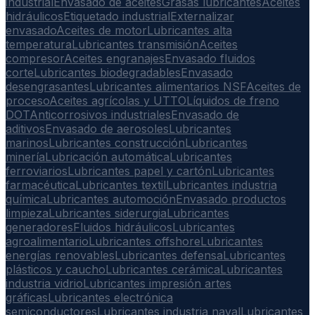
industrial
Envasado de aceites
Grasas lubricantes
Aceites
hidráulicos
Etiquetado industrial
Externalizar
envasado
Aceites de motor
Lubricantes alta
temperatura
Lubricantes transmisión
Aceites
compresor
Aceites engranajes
Envasado fluidos
corte
Lubricantes biodegradables
Envasado
desengrasantes
Lubricantes alimentarios NSF
Aceites de
proceso
Aceites agrícolas y UTTO
Líquidos de freno
DOT
Anticorrosivos industriales
Envasado de
aditivos
Envasado de aerosoles
Lubricantes
marinos
Lubricantes construcción
Lubricantes
minería
Lubricación automática
Lubricantes
ferroviarios
Lubricantes papel y cartón
Lubricantes
farmacéutica
Lubricantes textil
Lubricantes industria
química
Lubricantes automoción
Envasado productos
limpieza
Lubricantes siderurgia
Lubricantes
generadores
Fluidos hidráulicos
Lubricantes
agroalimentario
Lubricantes offshore
Lubricantes
energías renovables
Lubricantes defensa
Lubricantes
plásticos y caucho
Lubricantes cerámica
Lubricantes
industria vidrio
Lubricantes impresión artes
gráficas
Lubricantes electrónica
semiconductores
Lubricantes industria naval
Lubricantes