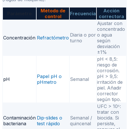
Método de
Acción
Parámetro
Frecuencia
control
correctora
Ajustar con
concentrado
Diaria o por
o agua
Concentración
Refractómetro
turno
según
desviación
±1%
pH < 8,5:
riesgo de
corrosión.
Papel pH o
pH > 9,5:
pH
Semanal
pHmetro
irritación de
piel. Añadir
corrector
según tipo.
UFC > 10⁵:
tratar con
Contaminación
Dip-slides o
Semanal /
biocida. Si
bacteriana
test rápido
quincenal
persiste,