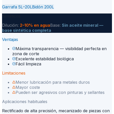
Garrafa 5L–20L
Bidón 200L
Sintéticos
Dilución:
2–10% en agua
Base:
Sin aceite mineral —
base sintética completa
Ventajas
Máxima transparencia — visibilidad perfecta en
zona de corte
Excelente estabilidad biológica
Fácil limpieza
Limitaciones
Menor lubricación para metales duros
Mayor coste
Pueden ser agresivos con pinturas y sellantes
Aplicaciones habituales
Rectificado de alta precisión, mecanizado de piezas con