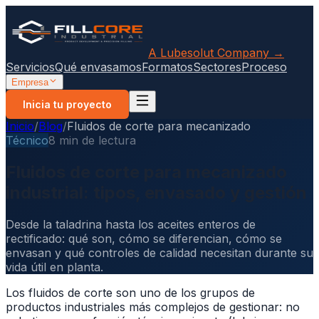
A Lubesolut Company →
Servicios
Qué envasamos
Formatos
Sectores
Proceso
Empresa
Inicia tu proyecto
Inicio
/
Blog
/
Fluidos de corte para mecanizado
Técnico
8 min de lectura
Fluidos de corte para mecanizado
industrial: tipos, envasado y gestión
Desde la taladrina hasta los aceites enteros de
rectificado: qué son, cómo se diferencian, cómo se
envasan y qué controles de calidad necesitan durante su
vida útil en planta.
Los fluidos de corte son uno de los grupos de
productos industriales más complejos de gestionar: no