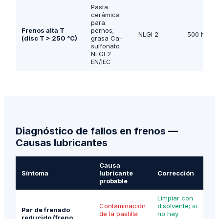
Pasta
cerámica
para
Frenos alta T
pernos;
NLGI 2
500 h
(disc T > 250 °C)
grasa Ca-
sulfonato
NLGI 2
EN/IEC
Diagnóstico de fallos en frenos —
Causas lubricantes
Causa
Síntoma
lubricante
Corrección
probable
Limpiar con
Contaminación
disolvente; si
Par de frenado
de la pastilla
no hay
reducido (freno