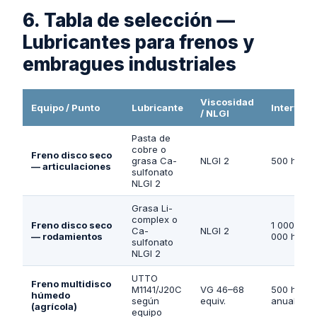
6. Tabla de selección —
Lubricantes para frenos y
embragues industriales
Viscosidad
Equipo / Punto
Lubricante
Intervalo
/ NLGI
Pasta de
cobre o
Freno disco seco
grasa Ca-
NLGI 2
500 h
— articulaciones
sulfonato
NLGI 2
Grasa Li-
complex o
Freno disco seco
1 000–2
Ca-
NLGI 2
— rodamientos
000 h
sulfonato
NLGI 2
UTTO
Freno multidisco
M1141/J20C
VG 46–68
500 h /
húmedo
según
equiv.
anual
(agrícola)
equipo