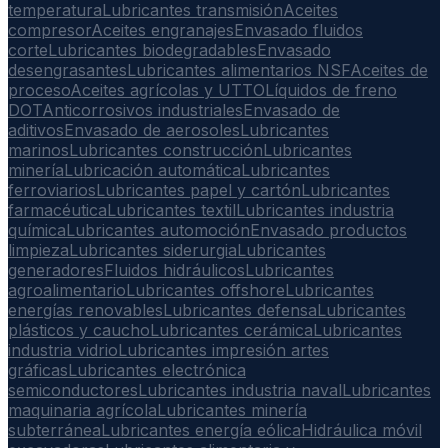
temperatura
Lubricantes transmisión
Aceites
compresor
Aceites engranajes
Envasado fluidos
corte
Lubricantes biodegradables
Envasado
desengrasantes
Lubricantes alimentarios NSF
Aceites de
proceso
Aceites agrícolas y UTTO
Líquidos de freno
DOT
Anticorrosivos industriales
Envasado de
aditivos
Envasado de aerosoles
Lubricantes
marinos
Lubricantes construcción
Lubricantes
minería
Lubricación automática
Lubricantes
ferroviarios
Lubricantes papel y cartón
Lubricantes
farmacéutica
Lubricantes textil
Lubricantes industria
química
Lubricantes automoción
Envasado productos
limpieza
Lubricantes siderurgia
Lubricantes
generadores
Fluidos hidráulicos
Lubricantes
agroalimentario
Lubricantes offshore
Lubricantes
energías renovables
Lubricantes defensa
Lubricantes
plásticos y caucho
Lubricantes cerámica
Lubricantes
industria vidrio
Lubricantes impresión artes
gráficas
Lubricantes electrónica
semiconductores
Lubricantes industria naval
Lubricantes
maquinaria agrícola
Lubricantes minería
subterránea
Lubricantes energía eólica
Hidráulica móvil