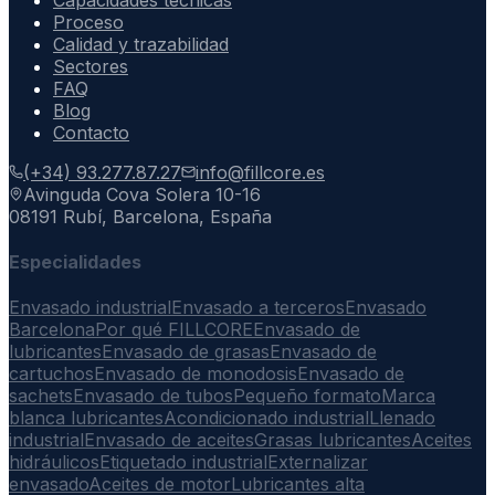
Proceso
Calidad y trazabilidad
Sectores
FAQ
Blog
Contacto
(+34) 93.277.87.27
info@fillcore.es
Avinguda Cova Solera 10-16
08191 Rubí, Barcelona, España
Especialidades
Envasado industrial
Envasado a terceros
Envasado
Barcelona
Por qué FILLCORE
Envasado de
lubricantes
Envasado de grasas
Envasado de
cartuchos
Envasado de monodosis
Envasado de
sachets
Envasado de tubos
Pequeño formato
Marca
blanca lubricantes
Acondicionado industrial
Llenado
industrial
Envasado de aceites
Grasas lubricantes
Aceites
hidráulicos
Etiquetado industrial
Externalizar
envasado
Aceites de motor
Lubricantes alta