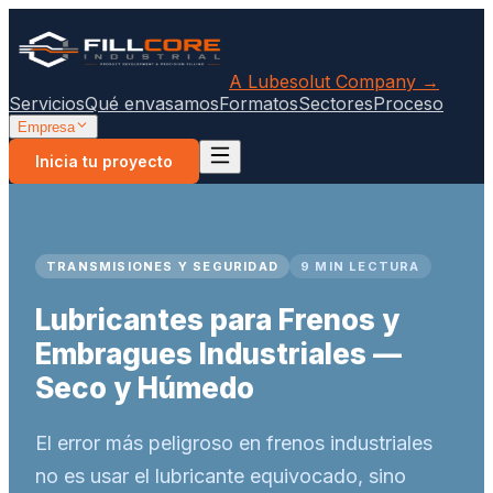
A Lubesolut Company →
Servicios
Qué envasamos
Formatos
Sectores
Proceso
Empresa
Inicia tu proyecto
TRANSMISIONES Y SEGURIDAD
9 MIN LECTURA
Lubricantes para Frenos y
Embragues Industriales —
Seco y Húmedo
El error más peligroso en frenos industriales
no es usar el lubricante equivocado, sino