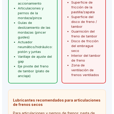
Superficie de
accionamiento
fricción de la
Articulaciones y
pastilla/zapata
pernos de la
Superficie del
mordaza/pinza
disco de freno /
Guías de
tambor
deslizamiento de las
Guarnición del
mordazas (pincer
freno de tambor
guides)
Disco de fricción
Actuador
del embrague
neumático/hidráulico:
seco
pistón y juntas
Interior del tambor
Varillaje de ajuste del
de freno
gap
Zona de
Eje pivote del freno
ventilación de
de tambor (plato de
frenos ventilados
anclaje)
Lubricantes recomendados para articulaciones
de frenos secos
Para articulaciones y pernos de frenos: pasta de