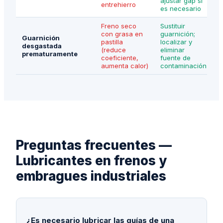
ajustar gap si
entrehierro
es necesario
Freno seco
Sustituir
con grasa en
guarnición;
Guarnición
pastilla
localizar y
desgastada
(reduce
eliminar
prematuramente
coeficiente,
fuente de
aumenta calor)
contaminación
Preguntas frecuentes —
Lubricantes en frenos y
embragues industriales
¿Es necesario lubricar las guías de una