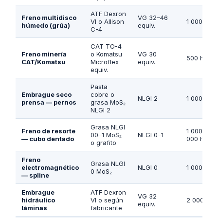
ATF Dexron
Freno multidisco
VG 32–46
VI o Allison
1 000 h
húmedo (grúa)
equiv.
C-4
CAT TO-4
Freno minería
o Komatsu
VG 30
500 h
CAT/Komatsu
Microflex
equiv.
equiv.
Pasta
Embrague seco
cobre o
NLGI 2
1 000 h
prensa — pernos
grasa MoS₂
NLGI 2
Grasa NLGI
Freno de resorte
1 000–2
00–1 MoS₂
NLGI 0–1
— cubo dentado
000 h
o grafito
Freno
Grasa NLGI
electromagnético
NLGI 0
1 000 h
0 MoS₂
— spline
Embrague
ATF Dexron
VG 32
hidráulico
VI o según
2 000 h
equiv.
láminas
fabricante