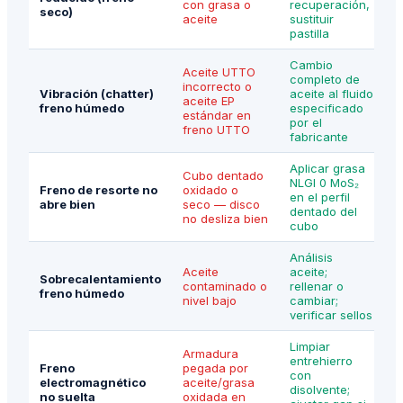
con grasa o
recuperación,
seco)
aceite
sustituir
pastilla
Cambio
Aceite UTTO
completo de
incorrecto o
Vibración (chatter)
aceite al fluido
aceite EP
freno húmedo
especificado
estándar en
por el
freno UTTO
fabricante
Aplicar grasa
Cubo dentado
NLGI 0 MoS₂
Freno de resorte no
oxidado o
en el perfil
abre bien
seco — disco
dentado del
no desliza bien
cubo
Análisis
Aceite
aceite;
Sobrecalentamiento
contaminado o
rellenar o
freno húmedo
nivel bajo
cambiar;
verificar sellos
Limpiar
Armadura
entrehierro
Freno
pegada por
con
electromagnético
aceite/grasa
disolvente;
no suelta
oxidada en