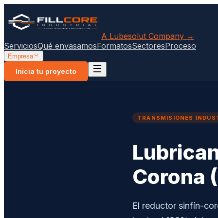
A Lubesolut Company →
Servicios
Qué envasamos
Formatos
Sectores
Proceso
Empresa
Inicia tu proyecto
TRANSMISIONES INDUS
Lubrican
Corona (
El reductor sinfín-co