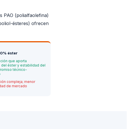
es PAO (polialfaolefina)
poliol-ésteres) ofrecen
10% éster
ción que aporta
del éster y estabilidad del
romiso técnico-
o
ión compleja; menor
idad de mercado