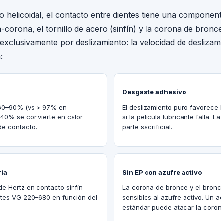
o helicoidal, el contacto entre dientes tiene una componen
nfín-corona, el tornillo de acero (sinfín) y la corona de bro
 exclusivamente por deslizamiento: la velocidad de desliza
:
Desgaste adhesivo
 60–90% (vs > 97% en
El deslizamiento puro favorece
0–40% se convierte en calor
si la película lubricante falla. 
de contacto.
parte sacrificial.
ria
Sin EP con azufre activo
de Hertz en contacto sinfín-
La corona de bronce y el bronc
ites VG 220–680 en función del
sensibles al azufre activo. Un 
estándar puede atacar la coro