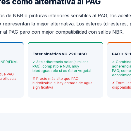
res como alternativa al PAG
llos de NBR o pinturas interiores sensibles al PAG, los aceit
 representan la mejor alternativa. Los ésteres (di-ésteres, 
ar al PAG pero con mejor compatibilidad con sellos NBR.
Éster sintético VG 220–460
PAO + 5–
e NBR/FKM,
✓
Alta adherencia polar (similar a
✓
Combina
PAG), compatible NBR, muy
adherencia 
biodegradable si es éster vegetal
PAO; comp
que PAG;
económic
a eficacia
✗
Precio más alto que PAO;
hidrolizable si hay entrada de agua
✗
Formulac
significativa
disponibil