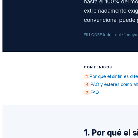
hasta el 100% del mov
extremadamente exige
convencional puede g
FILLCORE Industrial · 1 may
CONTENIDOS
Por qué el sinfín es dif
1
PAO y ésteres como alt
4
FAQ
7
1. Por qué el 