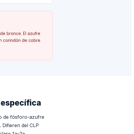
de bronce. El azufre
en corindón de cobre
 específica
o de fósforo-azufre
. Difieren del CLP
clase 1a–2a.