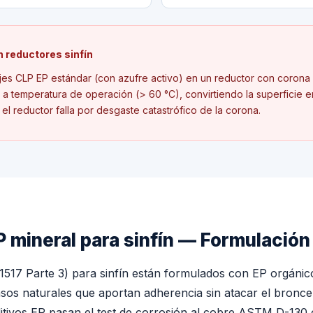
 reductores sinfín
jes CLP EP estándar (con azufre activo) en un reductor con corona 
e a temperatura de operación (
>
60 °C), convirtiendo la superficie 
el reductor falla por desgaste catastrófico de la corona.
P mineral para sinfín — Formulación
1517 Parte 3) para sinfín están formulados con EP orgánic
asos naturales que aportan adherencia sin atacar el bronce
itivos EP pasan el test de corrosión al cobre ASTM D-130 