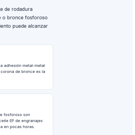
te de rodadura
nce o bronce fosforoso
miento puede alcanzar
 la adhesión metal-metal
La corona de bronce es la
e fosforoso son
aceite EP de engranajes
na en pocas horas.