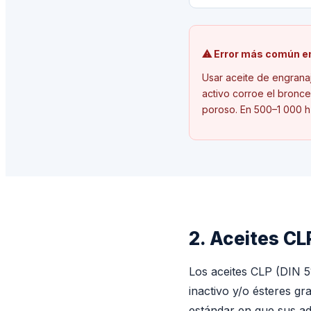
⚠ Error más común en
Usar aceite de engrana
activo corroe el bronc
poroso. En 500–1 000 h 
2. Aceites CL
Los aceites CLP (DIN 5
inactivo y/o ésteres gr
estándar en que sus ad