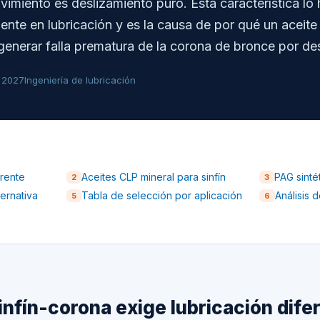
imiento es deslizamiento puro. Esta característica lo
nte en lubricación y es la causa de por qué un aceite
enerar falla prematura de la corona de bronce por de
o 2027
Ingeniería de lubricación
erente
Aceites CLP mineral para sinfín
PAG sinté
2
3
ernativa
Tabla de selección por aplicación
Análisis 
5
6
sinfín-corona exige lubricación dif