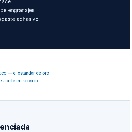
 hace
 de engranajes
sgaste adhesivo.
tico — el estándar de oro
de aceite en servicio
erenciada