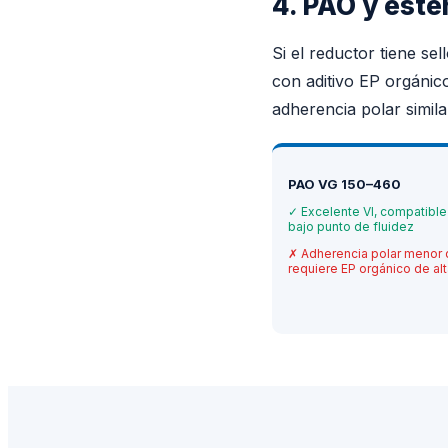
4. PAO y éste
Si el reductor tiene se
con aditivo EP orgánico
adherencia polar simil
PAO VG 150–460
✓
Excelente VI, compatibl
bajo punto de fluidez
✗
Adherencia polar menor 
requiere EP orgánico de alt