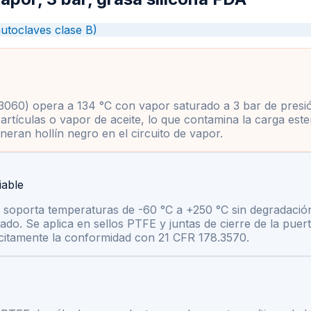
utoclaves clase B)
N 13060) opera a 134 °C con vapor saturado a 3 bar de presi
rtículas o vapor de aceite, lo que contamina la carga ester
eran hollín negro en el circuito de vapor.
iable
0 soporta temperaturas de -60 °C a +250 °C sin degradación
do. Se aplica en sellos PTFE y juntas de cierre de la puer
ícitamente la conformidad con 21 CFR 178.3570.