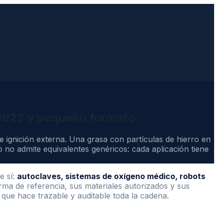
10922 y pequeño formato
 ignición externa. Una grasa con partículas de hierro en
 no admite equivalentes genéricos: cada aplicación tiene
 sí:
autoclaves, sistemas de oxígeno médico, robots
rma de referencia, sus materiales autorizados y sus
que hace trazable y auditable toda la cadena.