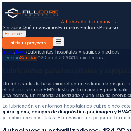
A Lubesolut Company →
Servicios
Qué envasamos
Formatos
Sectores
Proceso
Empresa
Inicia tu proyecto
Inicio
/
Blog
/
Lubricantes hospitales y equipos médicos
Técnico
Sanidad
20 abril 2026
14 min lectura
Lubricantes para hospitales y equip
Un lubricante de base mineral en un sistema de oxígeno 
el entorno de una RMN destruye la imagen y puede salir d
una norma, un material autorizado y una lista de prohibic
La lubricación en entornos hospitalarios cubre cinco categ
quirúrgicos, equipos de diagnóstico por imagen y HVAC
prohibiciones absolutas. El envasado en pequeño formato
Autoclaves y esterilizadores: 134 °C v