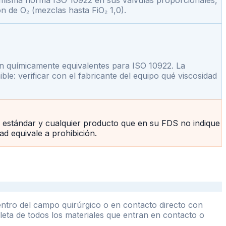
a misma norma ISO 10922 en sus válvulas proporcionales,
n de O₂ (mezclas hasta FiO₂ 1,0).
n químicamente equivalentes para ISO 10922. La
le: verificar con el fabricante del equipo qué viscosidad
io estándar y cualquier producto que en su FDS no indique
ad equivale a prohibición.
entro del campo quirúrgico o en contacto directo con
pleta de todos los materiales que entran en contacto o