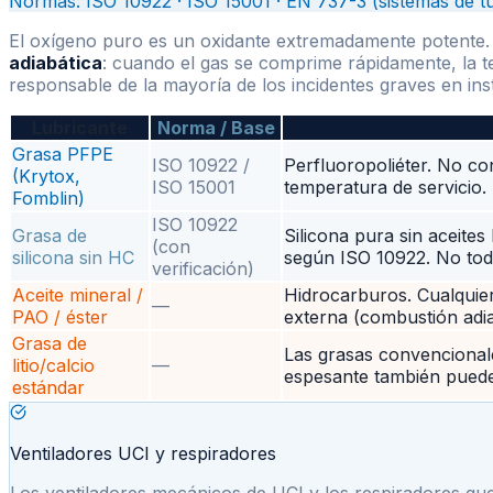
Normas: ISO 10922 · ISO 15001 · EN 737-3 (sistemas de t
El oxígeno puro es un oxidante extremadamente potente. 
adiabática
: cuando el gas se comprime rápidamente, la t
responsable de la mayoría de los incidentes graves en in
Lubricante
Norma / Base
Grasa PFPE
ISO 10922 /
Perfluoropoliéter. No co
(Krytox,
ISO 15001
temperatura de servicio.
Fomblin)
ISO 10922
Grasa de
Silicona pura sin aceites
(con
silicona sin HC
según ISO 10922. No toda
verificación)
Aceite mineral /
Hidrocarburos. Cualquie
—
PAO / éster
externa (combustión adiab
Grasa de
Las grasas convencionale
litio/calcio
—
espesante también puede
estándar
Ventiladores UCI y respiradores