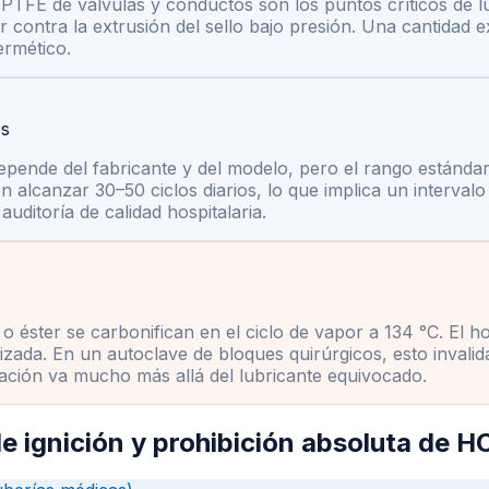
los PTFE de válvulas y conductos son los puntos críticos de
 contra la extrusión del sello bajo presión. Una cantidad e
ermético.
es
 depende del fabricante y del modelo, pero el rango estándar
alcanzar 30–50 ciclos diarios, lo que implica un intervalo 
auditoría de calidad hospitalaria.
o éster se carbonifican en el ciclo de vapor a 134 °C. El ho
da. En un autoclave de bloques quirúrgicos, esto invalida la
ización va mucho más allá del lubricante equivocado.
e ignición y prohibición absoluta de H