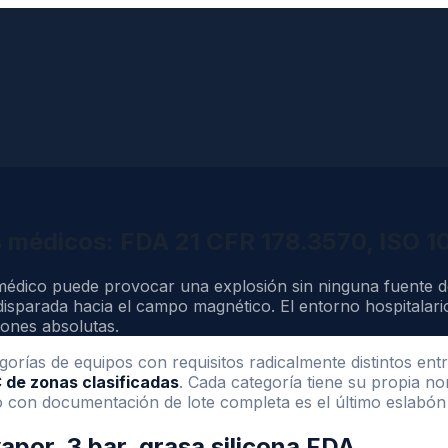
os médicos: FDA 21 CFR 178.3570, ISO 
médico puede provocar una explosión sin ninguna fuente de
isparada hacia el campo magnético. El entorno hospitalario
iones absolutas.
orías de equipos con requisitos radicalmente distintos entre
 de zonas clasificadas
. Cada categoría tiene su propia no
 con documentación de lote completa es el último eslabón 
apor, 3 bar, grasa silicona FDA