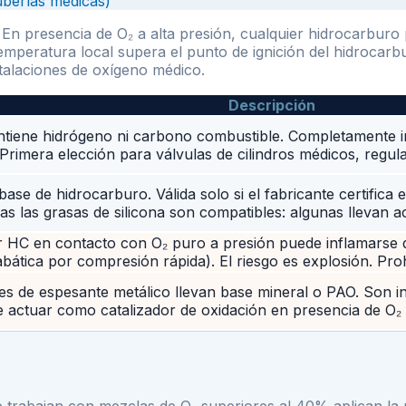
uberías médicas)
En presencia de O₂ a alta presión, cualquier hidrocarbur
emperatura local supera el punto de ignición del hidrocarb
stalaciones de oxígeno médico.
Descripción
ntiene hidrógeno ni carbono combustible. Completamente i
 Primera elección para válvulas de cilindros médicos, regul
 base de hidrocarburo. Válida solo si el fabricante certifica
s las grasas de silicona son compatibles: algunas llevan ac
r HC en contacto con O₂ puro a presión puede inflamarse d
ática por compresión rápida). El riesgo es explosión. Proh
s de espesante metálico llevan base mineral o PAO. Son in
 actuar como catalizador de oxidación en presencia de O₂ 