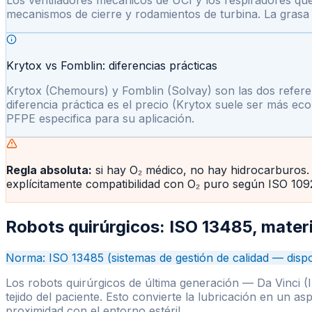
Los ventiladores mecánicos de UCI y los respiradores qu
mecanismos de cierre y rodamientos de turbina. La grasa 
Krytox vs Fomblin: diferencias prácticas
Krytox (Chemours) y Fomblin (Solvay) son las dos refer
diferencia práctica es el precio (Krytox suele ser más ec
PFPE especifica para su aplicación.
Regla absoluta:
si hay O₂ médico, no hay hidrocarburos. E
explícitamente compatibilidad con O₂ puro según ISO 10922
Robots quirúrgicos: ISO 13485, materi
Norma: ISO 13485 (sistemas de gestión de calidad — dispo
Los robots quirúrgicos de última generación — Da Vinci (
tejido del paciente. Esto convierte la lubricación en un a
proximidad con el entorno estéril.