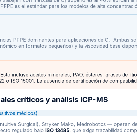
e trabajan con mezclas de O₂ superiores al 40% aplican l
PFPE es el estándar para los modelos de alta concentració
encias PFPE dominantes para aplicaciones de O₂. Ambas so
onómico en formatos pequeños) y la viscosidad base disponib
sto incluye aceites minerales, PAO, ésteres, grasas de lit
 o ISO 15001. La ausencia de certificación de compatibilid
ales críticos y análisis ICP-MS
sitivos médicos)
Intuitive Surgical), Stryker Mako, Medrobotics — operan d
specto regulado bajo
ISO 13485
, que exige trazabilidad com