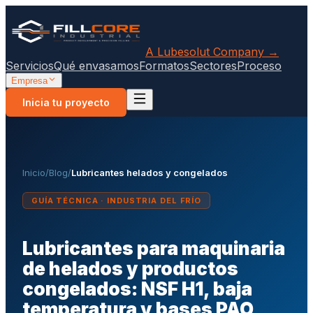
A Lubesolut Company →
Servicios
Qué envasamos
Formatos
Sectores
Proceso
Empresa
Inicia tu proyecto
Inicio
/
Blog
/
Lubricantes helados y congelados
GUÍA TÉCNICA · INDUSTRIA DEL FRÍO
Lubricantes para maquinaria
de helados y productos
congelados: NSF H1, baja
temperatura y bases PAO