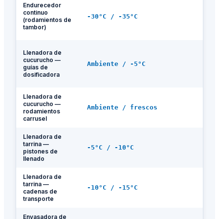
G
Endurecedor
N
continuo
-30°C / -35°C
s
(rodamientos de
p
tambor)
>
A
Llenadora de
b
cucurucho —
Ambiente / -5°C
m
guías de
V
dosificadora
N
Llenadora de
cucurucho —
G
Ambiente / frescos
rodamientos
2
carrusel
Llenadora de
G
tarrina —
-5°C / -10°C
s
pistones de
H
llenado
Llenadora de
A
tarrina —
H
-10°C / -15°C
cadenas de
b
transporte
t
Envasadora de