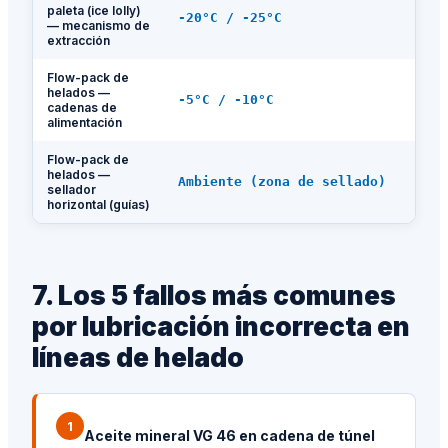
G
paleta (ice lolly)
-20°C / -25°C
N
— mecanismo de
t
extracción
Flow-pack de
A
helados —
H
-5°C / -10°C
cadenas de
b
alimentación
t
Flow-pack de
helados —
G
Ambiente (zona de sellado)
sellador
N
horizontal (guías)
7. Los 5 fallos más comunes
por lubricación incorrecta en
líneas de helado
1
Aceite mineral VG 46 en cadena de túnel