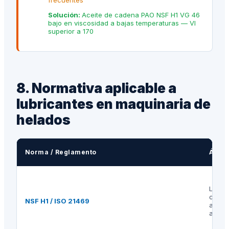
frecuentes
Solución:
Aceite de cadena PAO NSF H1 VG 46
bajo en viscosidad a bajas temperaturas — VI
superior a 170
8. Normativa aplicable a
lubricantes en maquinaria de
helados
Norma / Reglamento
Ámbi
Lubri
conta
NSF H1 / ISO 21469
accid
alime