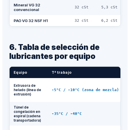
Mineral VG 32
32 cSt
5,3 cSt
convencional
PAO VG 32 NSF H1
32 cSt
6,2 cSt
6. Tabla de selección de
lubricantes por equipo
Equipo
Tª trabajo
L
G
Extrusora de
N
helado (línea de
-5°C / -10°C (zona de mezcla)
P
extrusión)
s
Túnel de
A
congelación en
H
-35°C / -40°C
espiral (cadena
P
transportadora)
t