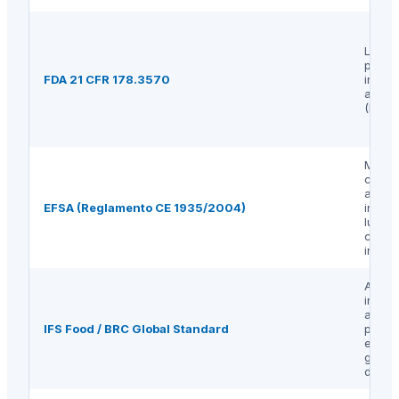
Lubri
para u
FDA 21 CFR 178.3570
indust
alimen
(EE.UU
Mater
conta
alime
EFSA (Reglamento CE 1935/2004)
incluy
lubric
conta
indire
Audito
inocu
alimen
IFS Food / BRC Global Standard
priva
exigid
grand
distri