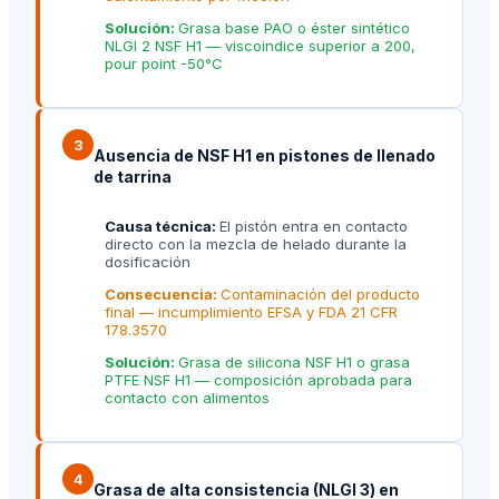
Solución:
Grasa base PAO o éster sintético
NLGI 2 NSF H1 — viscoindice superior a 200,
pour point -50°C
3
Ausencia de NSF H1 en pistones de llenado
de tarrina
Causa técnica:
El pistón entra en contacto
directo con la mezcla de helado durante la
dosificación
Consecuencia:
Contaminación del producto
final — incumplimiento EFSA y FDA 21 CFR
178.3570
Solución:
Grasa de silicona NSF H1 o grasa
PTFE NSF H1 — composición aprobada para
contacto con alimentos
4
Grasa de alta consistencia (NLGI 3) en