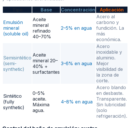
Tipo
Base
Concentración
Aplicación
Acero al
Aceite
Emulsión
carbono y
mineral
mineral
2–5% en agua
fundición. La
refinado
(soluble oil)
más
40–70%
económica.
Acero
inoxidable y
Aceite
Semisintético
aluminio.
mineral 20–
(semi-
3–6% en agua
Mejor
40% +
synthetic)
visibilidad de
surfactantes
la zona de
corte.
Acero blando
0–5%
en desbaste.
Sintético
aceite.
Transparente.
(fully
4–8% en agua
Máxima
Sin lubricidad
synthetic)
agua.
(solo
refrigeración).