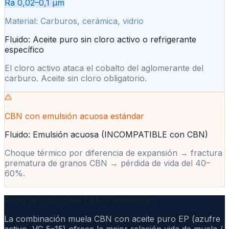
Ra 0,02–0,1 µm
Material:
Carburos, cerámica, vidrio
Fluido:
Aceite puro sin cloro activo o refrigerante
específico
El cloro activo ataca el cobalto del aglomerante del
carburo. Aceite sin cloro obligatorio.
CBN con emulsión acuosa estándar
Fluido:
Emulsión acuosa (INCOMPATIBLE con CBN)
Choque térmico por diferencia de expansión → fractura
prematura de granos CBN → pérdida de vida del 40–
60%.
Regla de oro: muela CBN + aceite puro
La combinación muela CBN con aceite puro EP (azufre
activo, VG 5–15) ofrece la mejor relación vida de muela /