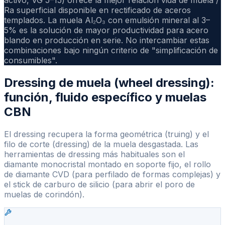
Ra superficial disponible en rectificado de aceros
templados. La muela Al₂O₃ con emulsión mineral al 3–
5% es la solución de mayor productividad para acero
blando en producción en serie. No intercambiar estas
combinaciones bajo ningún criterio de "simplificación de
consumibles".
Dressing de muela (wheel dressing):
función, fluido específico y muelas
CBN
El dressing recupera la forma geométrica (truing) y el
filo de corte (dressing) de la muela desgastada. Las
herramientas de dressing más habituales son el
diamante monocristal montado en soporte fijo, el rollo
de diamante CVD (para perfilado de formas complejas) y
el stick de carburo de silicio (para abrir el poro de
muelas de corindón).