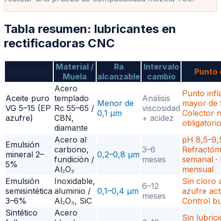
Tabla resumen: lubricantes en
rectificadoras CNC
Material /
Ra
Intervalo
Lubricante
Punto 
Muela
alcanzable
cambio
Acero
Punto inf
Aceite puro
templado
Análisis
Menor de
mayor de 
VG 5–15 (EP
Rc 55–65 /
viscosidad
0,1 µm
Colector n
azufre)
CBN,
+ acidez
obligatori
diamante
Acero al
pH 8,5–9,5
Emulsión
carbono,
3–6
Refractóm
mineral 2–
0,2–0,8 µm
fundición /
meses
semanal · 
5%
Al₂O₃
mensual
Emulsión
Inoxidable,
Sin cloro 
6–12
semisintética
aluminio /
0,1–0,4 µm
azufre act
meses
3–6%
Al₂O₃, SiC
Control b
Sintético
Acero
Sin lubric