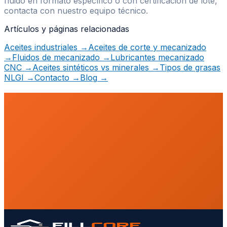
fluido en formato específico o con certificación de lote,
contacta con nuestro equipo técnico.
Artículos y páginas relacionadas
Aceites industriales
→
Aceites de corte y mecanizado
→
Fluidos de mecanizado
→
Lubricantes mecanizado
CNC
→
Aceites sintéticos vs minerales
→
Tipos de grasas
NLGI
→
Contacto
→
Blog
→