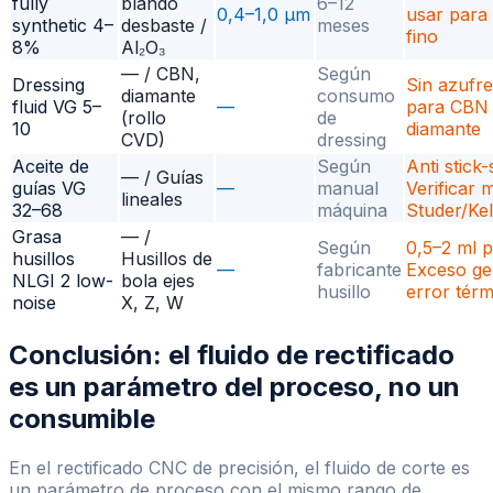
fully
blando
6–12
0,4–1,0 µm
usar para
synthetic 4–
desbaste /
meses
fino
8%
Al₂O₃
— / CBN,
Según
Dressing
Sin azufre
diamante
consumo
fluid VG 5–
—
para CBN
(rollo
de
10
diamante
CVD)
dressing
Aceite de
Según
Anti stick-s
— / Guías
guías VG
—
manual
Verificar 
lineales
32–68
máquina
Studer/Ke
Grasa
— /
Según
0,5–2 ml p
husillos
Husillos de
—
fabricante
Exceso ge
NLGI 2 low-
bola ejes
husillo
error térm
noise
X, Z, W
Conclusión: el fluido de rectificado
es un parámetro del proceso, no un
consumible
En el rectificado CNC de precisión, el fluido de corte es
un parámetro de proceso con el mismo rango de