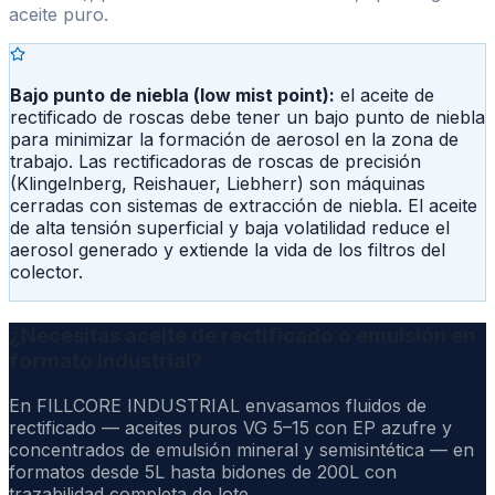
aceite puro.
Bajo punto de niebla (low mist point):
el aceite de
rectificado de roscas debe tener un bajo punto de niebla
para minimizar la formación de aerosol en la zona de
trabajo. Las rectificadoras de roscas de precisión
(Klingelnberg, Reishauer, Liebherr) son máquinas
cerradas con sistemas de extracción de niebla. El aceite
de alta tensión superficial y baja volatilidad reduce el
aerosol generado y extiende la vida de los filtros del
colector.
¿Necesitas aceite de rectificado o emulsión en
formato industrial?
En FILLCORE INDUSTRIAL envasamos fluidos de
rectificado — aceites puros VG 5–15 con EP azufre y
concentrados de emulsión mineral y semisintética — en
formatos desde 5L hasta bidones de 200L con
trazabilidad completa de lote.