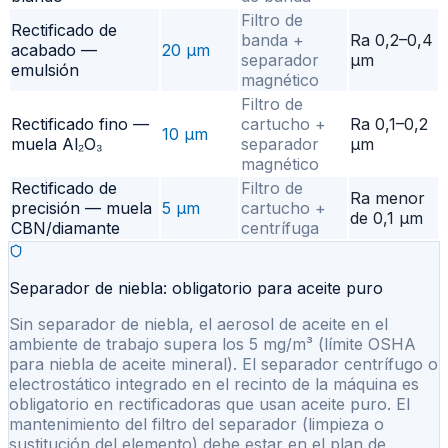
Filtro de
Rectificado de
banda +
Ra 0,2–0,4
acabado —
20 µm
separador
µm
emulsión
magnético
Filtro de
Rectificado fino —
cartucho +
Ra 0,1–0,2
10 µm
muela Al₂O₃
separador
µm
magnético
Rectificado de
Filtro de
Ra menor
precisión — muela
5 µm
cartucho +
de 0,1 µm
CBN/diamante
centrífuga
Separador de niebla: obligatorio para aceite puro
Sin separador de niebla, el aerosol de aceite en el
ambiente de trabajo supera los 5 mg/m³ (límite OSHA
para niebla de aceite mineral). El separador centrífugo o
electrostático integrado en el recinto de la máquina es
obligatorio en rectificadoras que usan aceite puro. El
mantenimiento del filtro del separador (limpieza o
sustitución del elemento) debe estar en el plan de