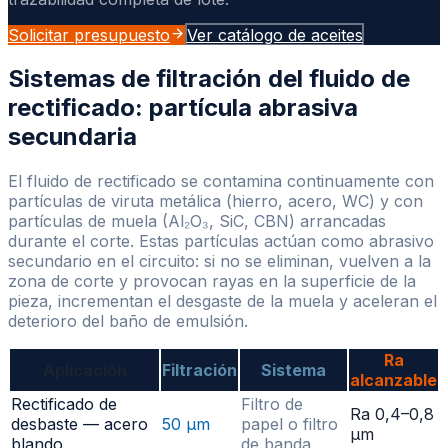
Solicitar presupuesto
Ver catálogo de aceites
Sistemas de filtración del fluido de
rectificado: partícula abrasiva
secundaria
El fluido de rectificado se contamina continuamente con
partículas de viruta metálica (hierro, acero, WC) y con
partículas de muela (Al₂O₃, SiC, CBN) arrancadas
durante el corte. Estas partículas actúan como abrasivo
secundario en el circuito: si no se eliminan, vuelven a la
zona de corte y provocan rayas en la superficie de la
pieza, incrementan el desgaste de la muela y aceleran el
deterioro del baño de emulsión.
Ra
Aplicación
Filtración
Sistema
alcanzable
Rectificado de
Filtro de
Ra 0,4–0,8
desbaste — acero
50 µm
papel o filtro
µm
blando
de banda