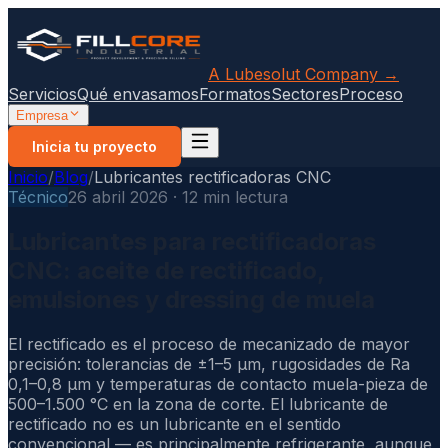
A Lubesolut Company →
Servicios
Qué envasamos
Formatos
Sectores
Proceso
Empresa
Inicia tu proyecto
Inicio
/
Blog
/
Lubricantes rectificadoras CNC
Técnico
26 abril 2026 · 12 min lectura
Lubricantes para rectificadoras
CNC: aceite de rectificado,
emulsiones y dressing de muela
El rectificado es el proceso de mecanizado de mayor
precisión: tolerancias de ±1–5 µm, rugosidades de Ra
0,1–0,8 µm y temperaturas de contacto muela-pieza de
500–1.500 °C en la zona de corte. El lubricante de
rectificado no es un lubricante en el sentido
convencional — es principalmente refrigerante, aunque