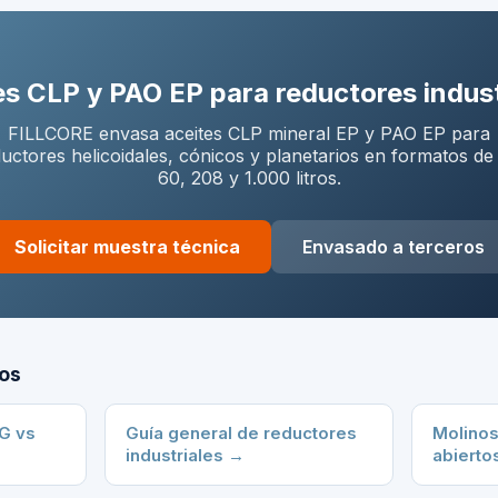
es CLP y PAO EP para reductores indust
FILLCORE envasa aceites CLP mineral EP y PAO EP para
uctores helicoidales, cónicos y planetarios en formatos de
60, 208 y 1.000 litros.
Solicitar muestra técnica
Envasado a terceros
dos
AG vs
Guía general de reductores
Molinos
industriales
→
abierto