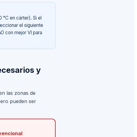
°C en cárter). Si el
eccionar el siguiente
PAO con mejor VI para
ecesarios y
 en las zonas de
 pero pueden ser
vencional