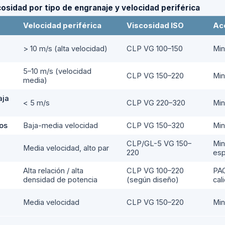
cosidad por tipo de engranaje y velocidad periférica
Velocidad periférica
Viscosidad ISO
Ac
> 10 m/s (alta velocidad)
CLP VG 100–150
Min
5–10 m/s (velocidad
CLP VG 150–220
Min
media)
aja
< 5 m/s
CLP VG 220–320
Min
os
Baja-media velocidad
CLP VG 150–320
Min
CLP/GL-5 VG 150–
Min
Media velocidad, alto par
220
esp
Alta relación / alta
CLP VG 100–220
PAO
densidad de potencia
(según diseño)
cal
Media velocidad
CLP VG 150–220
Min