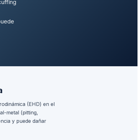
cuffing
 puede
a
idrodinámica (EHD) en el
l-metal (pitting,
iencia y puede dañar