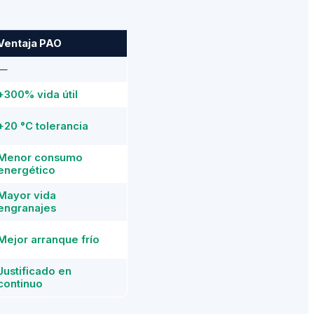
Ventaja PAO
—
+300% vida útil
+20 °C tolerancia
Menor consumo
energético
Mayor vida
engranajes
Mejor arranque frío
Justificado en
continuo