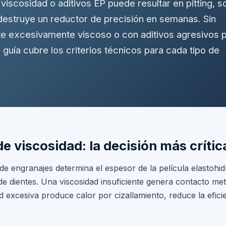
viscosidad o aditivos EP puede resultar en pitting, s
 destruye un reductor de precisión en semanas. Sin
ite excesivamente viscoso o con aditivos agresivos
a guía cubre los criterios técnicos para cada tipo de
de viscosidad: la decisión más crític
e de engranajes determina el espesor de la película elastoh
e dientes. Una viscosidad insuficiente genera contacto meta
ad excesiva produce calor por cizallamiento, reduce la efic