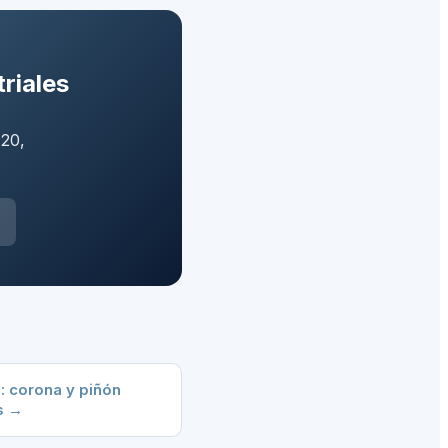
riales
 20,
: corona y piñón
s
→