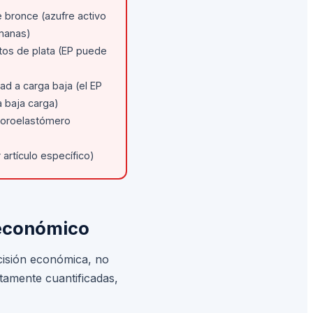
 bronce (azufre activo
manas)
os de plata (EP puede
ad a carga baja (el EP
 baja carga)
luoroelastómero
 artículo específico)
s económico
ecisión económica, no
tamente cuantificadas,