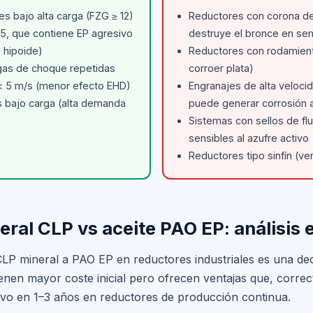
es bajo alta carga (FZG ≥ 12)
Reductores con corona de
5, que contiene EP agresivo
destruye el bronce en se
 hipoide)
Reductores con rodamient
gas de choque repetidas
corroer plata)
 < 5 m/s (menor efecto EHD)
Engranajes de alta velocid
 bajo carga (alta demanda
puede generar corrosión a
Sistemas con sellos de f
sensibles al azufre activo
Reductores tipo sinfín (ver
neral CLP vs aceite PAO EP: análisi
 CLP mineral a PAO EP en reductores industriales es una d
ienen mayor coste inicial pero ofrecen ventajas que, correc
ivo en 1–3 años en reductores de producción continua.