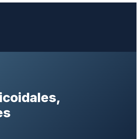
icoidales,
es