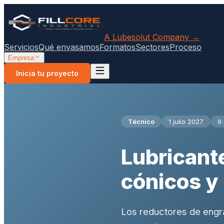
A Lubesolut Company →
Servicios
Qué envasamos
Formatos
Sectores
Proceso
Empresa
Inicia tu proyecto
Técnico
1 julio 2027
9 
Lubricant
cónicos y 
Los reductores de engran