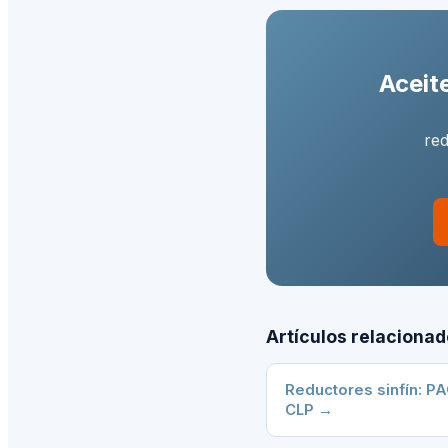
Aceit
red
Artículos relaciona
Reductores sinfín: P
CLP
→