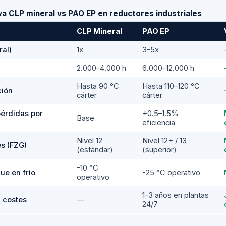
a CLP mineral vs PAO EP en reductores industriales
CLP Mineral
PAO EP
ral)
1x
3–5x
2.000–4.000 h
6.000–12.000 h
Hasta 90 °C
Hasta 110–120 °C
ción
cárter
cárter
pérdidas por
+0.5–1.5%
Base
eficiencia
Nivel 12
Nivel 12+ / 13
s (FZG)
(estándar)
(superior)
-10 °C
ue en frío
-25 °C operativo
operativo
1–3 años en plantas
n costes
—
24/7