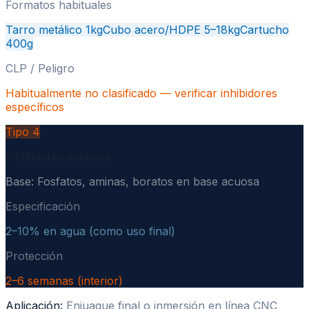
Formatos habituales
Tarro metálico 1kg
Cubo acero/HDPE 5–18kg
Cartucho
400g
CLP / Peligro
Habitualmente no clasificado — verificar inhibidores
específicos
Tipo
4
Inhibidores acuosos
Base:
Fosfatos, aminas, boratos en base acuosa
Especificación
2–10% en agua (como uso final)
Protección
2–6 semanas (interior)
Aplicación:
Enjuague final o inmersión en línea CNC