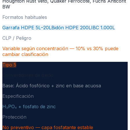
Houghton Rust Veto, Quaker Ferrocote, Fuchs Anticorit
BW
Formatos habituales
Garrafa HDPE 5L–20L
Bidón HDPE 200L
IBC 1.000L
CLP / Peligro
Variable según concentración — 10% vs 30% puede
cambiar clasificación
Tipo
5
Convertidores de óxido
Base:
Ácido fosfórico + zinc en base acuosa
Especificación
H₃PO₄ + fosfato de zinc
Protección
No preventivo — capa fosfatante estable