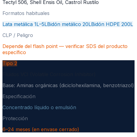
Tectyl 506, Shell Ensis Oil, Castrol Rustilo
Formatos habituales
Lata metálica 1L–5L
Bidón metálico 20L
Bidón HDPE 200L
CLP / Peligro
Depende del flash point — verificar SDS del producto
específico
Tipo
2
Fluidos VCI (Volatile Corrosion Inhibitor)
Base:
Aminas orgánicas (diciclohexilamina, benzotriazol)
Especificación
Concentrado líquido o emulsión
Protección
6–24 meses (en envase cerrado)