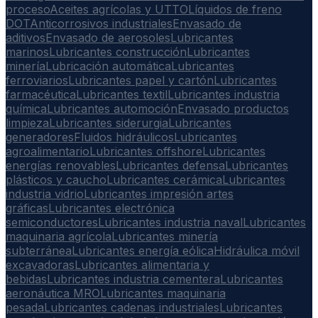
proceso
Aceites agrícolas y UTTO
Líquidos de freno
DOT
Anticorrosivos industriales
Envasado de
aditivos
Envasado de aerosoles
Lubricantes
marinos
Lubricantes construcción
Lubricantes
minería
Lubricación automática
Lubricantes
ferroviarios
Lubricantes papel y cartón
Lubricantes
farmacéutica
Lubricantes textil
Lubricantes industria
química
Lubricantes automoción
Envasado productos
limpieza
Lubricantes siderurgia
Lubricantes
generadores
Fluidos hidráulicos
Lubricantes
agroalimentario
Lubricantes offshore
Lubricantes
energías renovables
Lubricantes defensa
Lubricantes
plásticos y caucho
Lubricantes cerámica
Lubricantes
industria vidrio
Lubricantes impresión artes
gráficas
Lubricantes electrónica
semiconductores
Lubricantes industria naval
Lubricantes
maquinaria agrícola
Lubricantes minería
subterránea
Lubricantes energía eólica
Hidráulica móvil
excavadoras
Lubricantes alimentaria y
bebidas
Lubricantes industria cementera
Lubricantes
aeronáutica MRO
Lubricantes maquinaria
pesada
Lubricantes cadenas industriales
Lubricantes