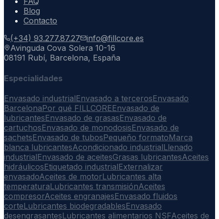
FAQ
Blog
Contacto
(+34) 93.277.87.27
info@fillcore.es
Avinguda Cova Solera 10-16
08191 Rubí, Barcelona, España
Especialidades
Envasado industrial
Envasado a terceros
Envasado
Barcelona
Por qué FILLCORE
Envasado de
lubricantes
Envasado de grasas
Envasado de
cartuchos
Envasado de monodosis
Envasado de
sachets
Envasado de tubos
Pequeño formato
Marca
blanca lubricantes
Acondicionado industrial
Llenado
industrial
Envasado de aceites
Grasas lubricantes
Aceites
hidráulicos
Etiquetado industrial
Externalizar
envasado
Aceites de motor
Lubricantes alta
temperatura
Lubricantes transmisión
Aceites
compresor
Aceites engranajes
Envasado fluidos
corte
Lubricantes biodegradables
Envasado
desengrasantes
Lubricantes alimentarios NSF
Aceites de