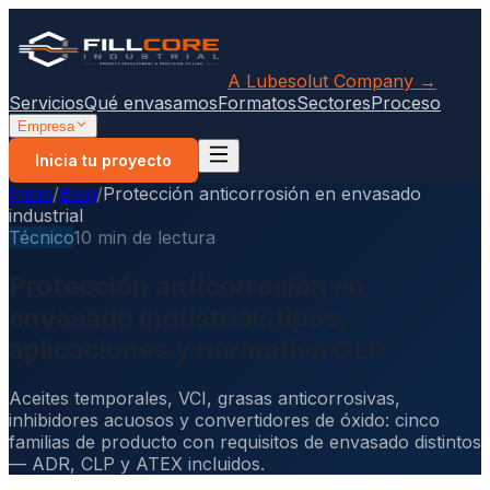
A Lubesolut Company →
Servicios
Qué envasamos
Formatos
Sectores
Proceso
Empresa
Inicia tu proyecto
Inicio
/
Blog
/
Protección anticorrosión en envasado
industrial
Técnico
10 min de lectura
Protección anticorrosión en
envasado industrial: tipos,
aplicaciones y normativa CLP
Aceites temporales, VCI, grasas anticorrosivas,
inhibidores acuosos y convertidores de óxido: cinco
familias de producto con requisitos de envasado distintos
— ADR, CLP y ATEX incluidos.