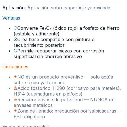
Aplicación:
Aplicación sobre superficie ya oxidada
Ventajas
Convierte Fe₂O₃ (óxido rojo) a fosfato de hierro
(estable y adherente)
Crea base compatible con pintura o
recubrimiento posterior
Permite recuperar piezas con corrosión
superficial sin chorreo abrasivo
Limitaciones
NO es un producto preventivo — solo actúa
sobre óxido ya formado
Ácido fosfórico: H290 (corrosivo para metales),
H314 (quemaduras en piel/ojos)
Requiere envase de polietileno — NUNCA en
envases metálicos
Zona de llenado: precaución por salpicaduras —
EPI obligatorio
Ejemplos comerciales