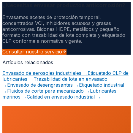
¿Necesitas envasar productos anticorrosión?
Envasamos aceites de protección temporal,
concentrados VCI, inhibidores acuosos y grasas
anticorrosivas. Bidones HDPE, metálicos y pequeño
formato con trazabilidad de lote completa y etiquetado
CLP conforme a normativa vigente.
Consultar nuestro servicio
Artículos relacionados
Envasado de aerosoles industriales
→
Etiquetado CLP de
lubricantes
→
Trazabilidad de lote en envasado
→
Envasado de desengrasantes
→
Etiquetado industrial
→
Fluidos de corte para mecanizado
→
Lubricantes
marinos
→
Calidad en envasado industrial
→