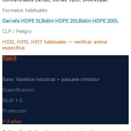
Formatos habituales
Garrafa HDPE 5L
Bidón HDPE 20L
Bidón HDPE 200L
CLP / Peligro
H332, H315, H317 habituales — verificar amina
específica
Tipo
3
Grasas anticorrosivas
Base:
Vaselina industrial + paquete inhibidor
Especificación
NLGI 1–2
Protección
1–3 años