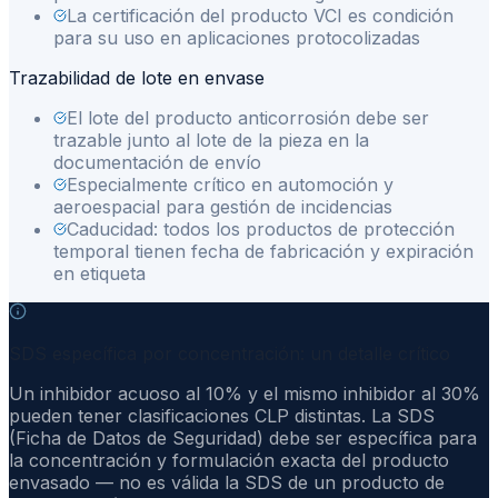
La certificación del producto VCI es condición
para su uso en aplicaciones protocolizadas
Trazabilidad de lote en envase
El lote del producto anticorrosión debe ser
trazable junto al lote de la pieza en la
documentación de envío
Especialmente crítico en automoción y
aeroespacial para gestión de incidencias
Caducidad: todos los productos de protección
temporal tienen fecha de fabricación y expiración
en etiqueta
SDS específica por concentración: un detalle crítico
Un inhibidor acuoso al 10% y el mismo inhibidor al 30%
pueden tener clasificaciones CLP distintas. La SDS
(Ficha de Datos de Seguridad) debe ser específica para
la concentración y formulación exacta del producto
envasado — no es válida la SDS de un producto de