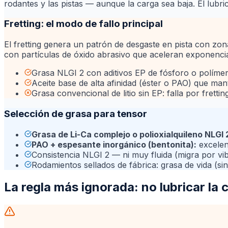
rodantes y las pistas — aunque la carga sea baja. El lubric
Fretting: el modo de fallo principal
El fretting genera un patrón de desgaste en pista con zon
con partículas de óxido abrasivo que aceleran exponencial
Grasa NLGI 2 con aditivos EP de fósforo o políme
Aceite base de alta afinidad (éster o PAO) que man
Grasa convencional de litio sin EP: falla por fretti
Selección de grasa para tensor
Grasa de Li-Ca complejo o polioxialquileno NLGI 
PAO + espesante inorgánico (bentonita):
excelent
Consistencia NLGI 2 — ni muy fluida (migra por vib
Rodamientos sellados de fábrica: grasa de vida (si
La regla más ignorada: no lubricar la c