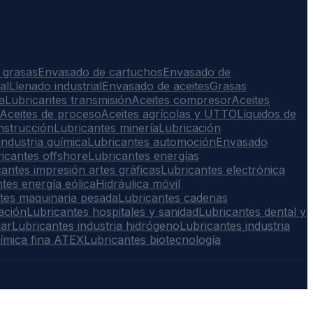
 grasas
Envasado de cartuchos
Envasado de
al
Llenado industrial
Envasado de aceites
Grasas
a
Lubricantes transmisión
Aceites compresor
Aceites
Aceites de proceso
Aceites agrícolas y UTTO
Líquidos de
nstrucción
Lubricantes minería
Lubricación
industria química
Lubricantes automoción
Envasado
icantes offshore
Lubricantes energías
antes impresión artes gráficas
Lubricantes electrónica
tes energía eólica
Hidráulica móvil
tes maquinaria pesada
Lubricantes cadenas
ación
Lubricantes hospitales y sanidad
Lubricantes dental y
lar
Lubricantes industria hidrógeno
Lubricantes industria
ímica fina ATEX
Lubricantes biotecnología