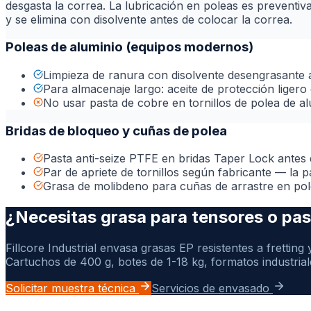
desgasta la correa. La lubricación en poleas es preventiv
y se elimina con disolvente antes de colocar la correa.
Poleas de aluminio (equipos modernos)
Limpieza de ranura con disolvente desengrasante 
Para almacenaje largo: aceite de protección ligero
No usar pasta de cobre en tornillos de polea de a
Bridas de bloqueo y cuñas de polea
Pasta anti-seize PTFE en bridas Taper Lock antes
Par de apriete de tornillos según fabricante — la
Grasa de molibdeno para cuñas de arrastre en pol
¿Necesitas grasa para tensores o pas
Fillcore Industrial envasa grasas EP resistentes a frettin
Cartuchos de 400 g, botes de 1-18 kg, formatos industriale
Solicitar muestra técnica
Servicios de envasado