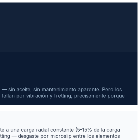
s — sin aceite, sin mantenimiento aparente. Pero los
fallan por vibración y fretting, precisamente porque
te a una carga radial constante (5-15% de la carga
tting — desgaste por microslip entre los elementos