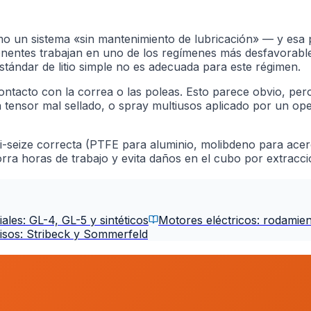
o un sistema «sin mantenimiento de lubricación» — y esa p
entes trabajan en uno de los regímenes más desfavorables 
estándar de litio simple no es adecuada para este régimen.
contacto con la correa o las poleas. Esto parece obvio, per
tensor mal sellado, o spray multiusos aplicado por un oper
ti-seize correcta (PTFE para aluminio, molibdeno para acero
rra horas de trabajo y evita daños en el cubo por extracci
ales: GL-4, GL-5 y sintéticos
Motores eléctricos: rodamie
lisos: Stribeck y Sommerfeld