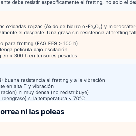
ante debe resistir específicamente el fretting, no solo el d
as oxidadas rojizas (óxido de hierro α-Fe₂O₃) y microcráte
mente el desgaste. Una grasa sin resistencia al fretting fa
ro para fretting (FAG FE9
>
100 h)
tenga película bajo oscilación
ng en
<
300 h en tensores pesados
2:
buena resistencia al fretting y a la vibración
e en alta T y vibración
ración) ni muy densa (no redistribuye)
n reengrase) si la temperatura
<
70°C
orrea ni las poleas