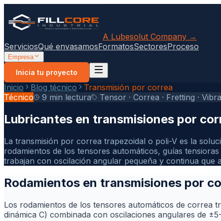
A Lubesolut Company →
Servicios
Qué envasamos
Formatos
Sectores
Proceso
Empresa
Inicia tu proyecto
Inicio
Blog técnico
Transmisión por correa
Técnico
9 min lectura
Tensor · Correa · Fretting · Vibr
Lubricantes en transmisiones por corr
La transmisión por correa trapezoidal o poli-V es la soluc
rodamientos de los tensores automáticos, guías tensioras
trabajan con oscilación angular pequeña y continua que a
Rodamientos en transmisiones por cor
Los rodamientos de los tensores automáticos de correa tr
dinámica C) combinada con oscilaciones angulares de ±5-1