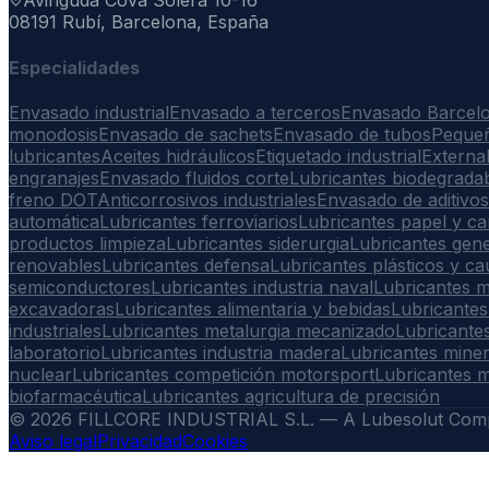
Avinguda Cova Solera 10-16
08191 Rubí, Barcelona, España
Especialidades
Envasado industrial
Envasado a terceros
Envasado Barcel
monodosis
Envasado de sachets
Envasado de tubos
Peque
lubricantes
Aceites hidráulicos
Etiquetado industrial
Externa
engranajes
Envasado fluidos corte
Lubricantes biodegrada
freno DOT
Anticorrosivos industriales
Envasado de aditivos
automática
Lubricantes ferroviarios
Lubricantes papel y ca
productos limpieza
Lubricantes siderurgia
Lubricantes gen
renovables
Lubricantes defensa
Lubricantes plásticos y c
semiconductores
Lubricantes industria naval
Lubricantes m
excavadoras
Lubricantes alimentaria y bebidas
Lubricantes
industriales
Lubricantes metalurgia mecanizado
Lubricantes
laboratorio
Lubricantes industria madera
Lubricantes mine
nuclear
Lubricantes competición motorsport
Lubricantes m
biofarmacéutica
Lubricantes agricultura de precisión
©
2026
FILLCORE INDUSTRIAL S.L. — A Lubesolut Comp
Aviso legal
Privacidad
Cookies
Descargar índice técnico interno