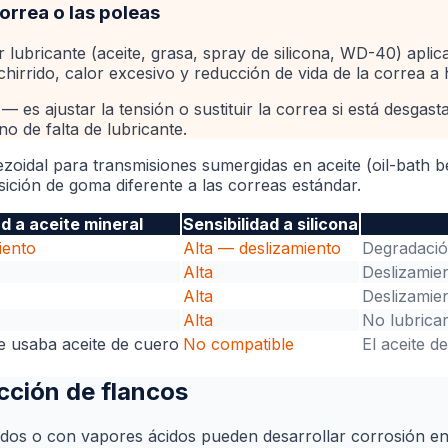
orrea o las poleas
 lubricante (aceite, grasa, spray de silicona, WD-40) aplica
chirrido, calor excesivo y reducción de vida de la correa a 
 es ajustar la tensión o sustituir la correa si está desgast
no de falta de lubricante.
ezoidal para transmisiones sumergidas en aceite (oil-bath be
ición de goma diferente a las correas estándar.
ad a aceite mineral
Sensibilidad a silicona
iento
Alta — deslizamiento
Degradació
Alta
Deslizamien
Alta
Deslizamien
Alta
No lubricar
e usaba aceite de cuero
No compatible
El aceite d
ección de flancos
dos o con vapores ácidos pueden desarrollar corrosión en 