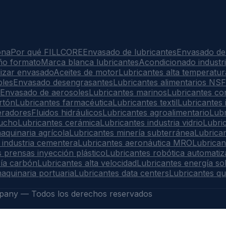
ona
Por qué FILLCORE
Envasado de lubricantes
Envasado de
ño formato
Marca blanca lubricantes
Acondicionado industri
lizar envasado
Aceites de motor
Lubricantes alta temperatur
bles
Envasado desengrasantes
Lubricantes alimentarios NSF
Envasado de aerosoles
Lubricantes marinos
Lubricantes co
rtón
Lubricantes farmacéutica
Lubricantes textil
Lubricantes 
eradores
Fluidos hidráulicos
Lubricantes agroalimentario
Lubr
aucho
Lubricantes cerámica
Lubricantes industria vidrio
Lubric
aquinaria agrícola
Lubricantes minería subterránea
Lubrican
 industria cementera
Lubricantes aeronáutica MRO
Lubrican
 prensas inyección plástico
Lubricantes robótica automatiz
ría carbón
Lubricantes alta velocidad
Lubricantes energía so
aquinaria portuaria
Lubricantes data centers
Lubricantes qu
any — Todos los derechos reservados