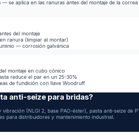
a — se aplica en las ranuras antes del montaje de la correa
antes del montaje
 en ranura (limpiar al montar)
luminio — corrosión galvánica
 del montaje en cubo cónico
 pasta reduce el par en un 25-30%
eas de fundición con llave Woodruff
ta anti-seize para bridas?
g y vibración (NLGI 2, base PAO-éster), pasta anti-seize de
s para distribuidores y mantenimiento industrial.